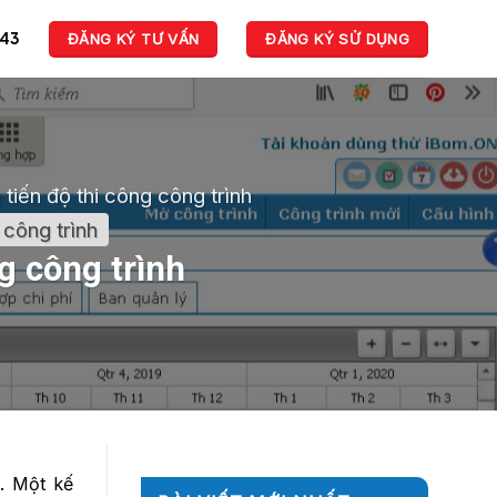
943
ĐĂNG KÝ TƯ VẤN
ĐĂNG KÝ SỬ DỤNG
 tiến độ thi công công trình
 công trình
g công trình
n. Một kế