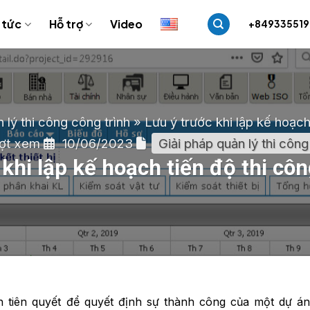
 tức
Hỗ trợ
Video
+84933551
 lý thi công công trình
»
Lưu ý trước khi lập kế hoạch
ợt xem
10/06/2023
Giải pháp quản lý thi công
 khi lập kế hoạch tiến độ thi côn
ện tiên quyết để quyết định sự thành công của một dự á