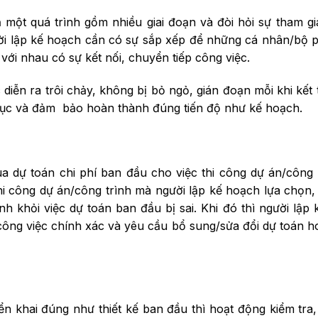
ả một quá trình gồm nhiều giai đoạn và đòi hỏi sự tham gi
ười lập kế hoạch cần có sự sắp xếp để những cá nhân/bộ 
 với nhau có sự kết nối, chuyển tiếp công việc.
diễn ra trôi chảy, không bị bỏ ngỏ, gián đoạn mỗi khi kết
ên tục và đảm bảo hoàn thành đúng tiến độ như kế hoạch.
ua dự toán chi phí ban đầu cho việc thi công dự án/công 
thi công dự án/công trình mà người lập kế hoạch lựa chọn
h khỏi việc dự toán ban đầu bị sai. Khi đó thì người lập
công việc chính xác và yêu cầu bổ sung/sửa đổi dự toán 
n khai đúng như thiết kế ban đầu thì hoạt động kiểm tra,