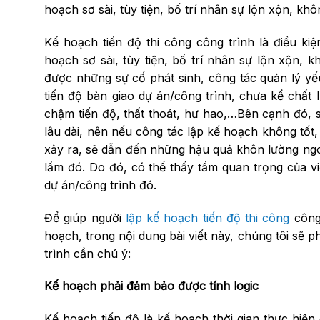
hoạch sơ sài, tùy tiện, bố trí nhân sự lộn xộn, 
Kế hoạch tiến độ thi công công trình là điều ki
hoạch sơ sài, tùy tiện, bố trí nhân sự lộn xộn,
được những sự cố phát sinh, công tác quản lý yế
tiến độ bàn giao dự án/công trình, chưa kể chất 
chậm tiến độ, thất thoát, hư hao,…Bên cạnh đó, s
lâu dài, nên nếu công tác lập kế hoạch không tốt,
xảy ra, sẽ dẫn đến những hậu quả khôn lường ngoài
lầm đó. Do đó, có thể thấy tầm quan trọng của vi
dự án/công trình đó.
Để giúp người
lập kế hoạch tiến độ thi công
công 
hoạch, trong nội dung bài viết này, chúng tôi sẽ p
trình cần chú ý:
Kế hoạch phải đảm bảo được tính logic
Kế hoạch tiến độ là kế hoạch thời gian thực hiện