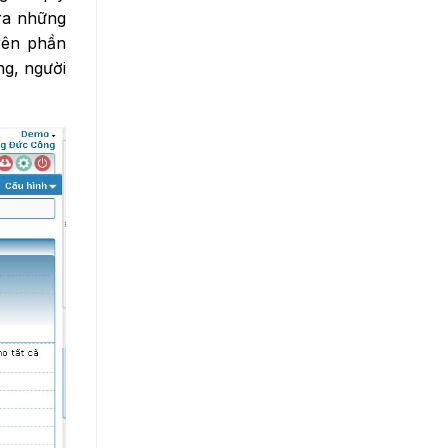
 ra những
rên phần
g, người