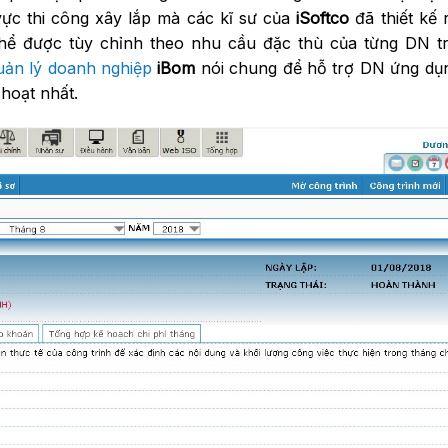
 vực thi công xây lắp mà các kĩ sư của
iSoftco
đã thiết kế
 thể được tùy chỉnh theo nhu cầu đặc thù của từng DN t
ản lý doanh nghiệp
iBom
nói chung để hỗ trợ DN ứng dụn
 hoạt nhất.