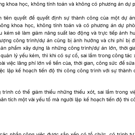
không khoa học, không tính toán và không có phương án dự
ện tiên quyết để quyết định sự thành công của một dự á
 không khoa học, không tính toán và có phương án dự ph
u kém sẽ làm giảm năng suất lao động và trực tiếp ảnh 
lượng công trình/dự án cũng bị ảnh hưởng và chi phí bị đ
ản phẩm xây dựng là những công trình/dự án lớn, thời gia
 quản lý yếu kém, thì khi có sự cố, sai lầm trong công tác
 việc lãng phí lớn về tiền của, thời gian, công sức để sửa
ệc lập kế hoạch tiến độ thi công công trình với sự thành
trình có thể giảm thiểu những thiếu xót, sai lầm trong vi
hân tích một vài yếu tố mà người lập kế hoạch tiến độ thi 
 các phần công việc được sắp xếp có tổ chức, có trình t