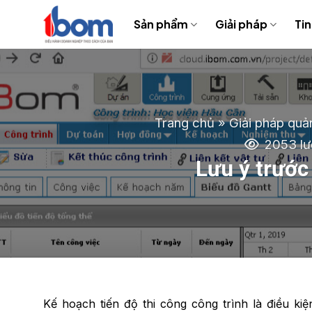
Bỏ
Sản phẩm
Giải pháp
Tin
qua
nội
dung
Trang chủ
»
Giải pháp quản
2053 lư
Lưu ý trước
Kế hoạch tiến độ thi công công trình là điều ki