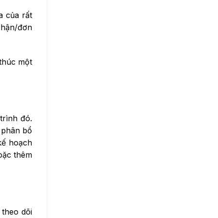
a của rất
phận/đơn
 thúc một
trình đó.
, phân bổ
 kế hoạch
hoặc thêm
 theo dõi