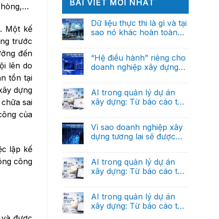
BÀI VIẾT MỚI NHẤT
 phòng,…
Dữ liệu thực thi là gì và tại
n. Một kế
sao nó khác hoàn toàn
òng trước
với dữ liệu báo cáo?
Không
có
hưởng đến
bình
“Hệ điều hành” riêng cho
luận
ội lên do
doanh nghiệp xây dựng
ở
Dữ
trong tương lai
n tồn tại
Không
liệu
có
thực
 xây dựng
bình
AI trong quản lý dự án
thi
luận
là
xây dựng: Từ báo cáo thủ
 chữa sai
ở
gì
“Hệ
công đến trợ lý ra quyết
và
Không
 công của
điều
tại
có
định thông minh (Phần
hành”
sao
bình
Vì sao doanh nghiệp xây
riêng
cuối)
nó
luận
cho
dựng tương lai sẽ được
ở
khác
doanh
AI
hoàn
dẫn dắt bởi dữ liệu?
nghiệp
Không
ệc lập kế
trong
toàn
xây
có
quản
với
dựng
bình
công công
AI trong quản lý dự án
lý
dữ
trong
luận
dự
liệu
xây dựng: Từ báo cáo thủ
ở
tương
án
báo
Vì
lai
công đến trợ lý ra quyết
xây
Không
cáo?
sao
dựng:
có
định thông minh (Phần 2)
doanh
Từ
bình
AI trong quản lý dự án
nghiệp
báo
luận
xây
xây dựng: Từ báo cáo thủ
ở
cáo
dựng
AI
thủ
công đến trợ lý ra quyết
tương
Không
ự và được