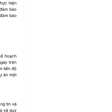
thực hiện
 đảm bảo
í đảm bảo
kế hoạch
ngay trên
m tiến độ
dự án một
ng tin và
ng và quy