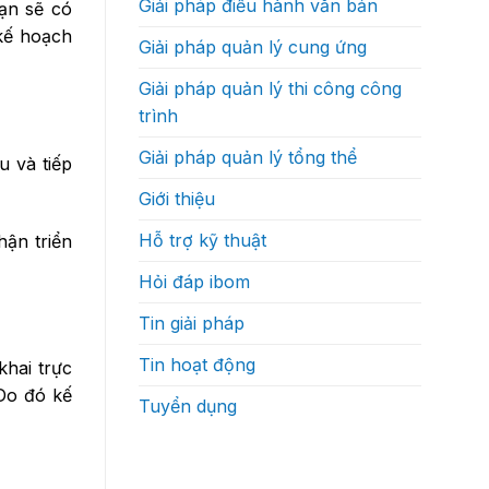
Giải pháp điều hành văn bản
độ
bạn sẽ có
thực
ra
sự
kế hoạch
quyết
như
Giải pháp quản lý cung ứng
định?
thế
nào
Giải pháp quản lý thi công công
trình
Giải pháp quản lý tổng thể
u và tiếp
Giới thiệu
Hỗ trợ kỹ thuật
hận triển
Hỏi đáp ibom
Tin giải pháp
Tin hoạt động
khai trực
Do đó kế
Tuyển dụng