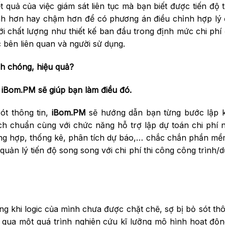
t quả của việc giám sát liên tục mà bạn biết được tiến độ 
anh hơn hay chậm hơn để có phương án điều chỉnh hợp lý
i chất lượng như thiết kế ban đầu trong định mức chi ph
c bên liên quan và người sử dụng.
h chóng, hiệu quả?
 iBom.PM sẽ giúp bạn làm điều đó.
ót thông tin,
iBom.PM
sẽ hướng dẫn bạn từng bước lập 
h chuẩn cùng với chức năng hỗ trợ lập dự toán chi phí 
ổng hợp, thống kê, phân tích dự báo,… chắc chắn phần mề
 quản lý tiến độ song song với chi phí thi công công trình/
ng khi logic của mình chưa được chặt chẽ, sợ bị bỏ sót thô
 qua một quá trình nghiên cứu kĩ lưỡng mô hình hoạt độ