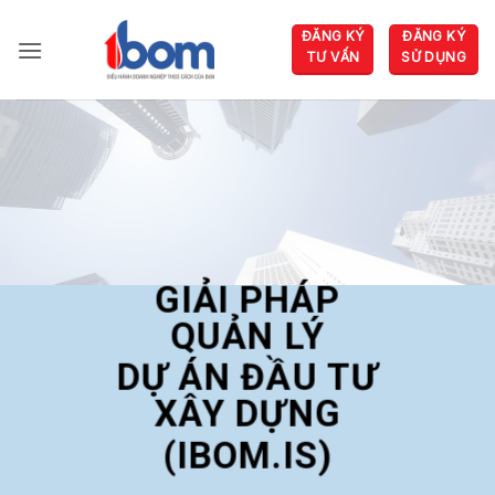
Bỏ
ĐĂNG KÝ
ĐĂNG KÝ
qua
TƯ VẤN
SỬ DỤNG
nội
dung
GIẢI PHÁP
QUẢN LÝ
DỰ ÁN ĐẦU TƯ
XÂY DỰNG
(IBOM.IS)