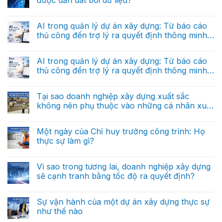
ở
khác
doanh
AI
hoàn
nghiệp
Không
trong
toàn
xây
có
quản
với
dựng
bình
AI trong quản lý dự án xây dựng: Từ báo cáo
lý
dữ
trong
luận
dự
liệu
thủ công đến trợ lý ra quyết định thông minh
ở
tương
án
báo
Vì
lai
(Phần 2)
xây
Không
cáo?
sao
dựng:
có
doanh
Từ
bình
AI trong quản lý dự án xây dựng: Từ báo cáo
nghiệp
báo
luận
xây
thủ công đến trợ lý ra quyết định thông minh
ở
cáo
dựng
AI
thủ
(Phần 1)
tương
Không
trong
công
lai
có
quản
đến
sẽ
bình
Tại sao doanh nghiệp xây dựng xuất sắc
lý
trợ
được
luận
dự
lý
không nên phụ thuộc vào những cá nhân xuất
ở
dẫn
án
ra
AI
dắt
sắc?
xây
Không
quyết
trong
bởi
dựng:
có
định
quản
dữ
Từ
bình
thông
Một ngày của Chỉ huy trưởng công trình: Họ
lý
liệu?
báo
luận
minh
dự
thực sự làm gì?
ở
cáo
(Phần
án
Tại
thủ
cuối)
xây
Không
sao
công
dựng:
có
doanh
đến
Từ
bình
Vì sao trong tương lai, doanh nghiệp xây dựng
nghiệp
trợ
báo
luận
xây
lý
sẽ cạnh tranh bằng tốc độ ra quyết định?
ở
cáo
dựng
ra
Một
thủ
xuất
Không
quyết
ngày
công
sắc
có
định
của
đến
không
bình
thông
Sự vận hành của một dự án xây dựng thực sự
Chỉ
trợ
nên
luận
minh
huy
lý
như thế nào
ở
phụ
(Phần
trưởng
ra
Vì
thuộc
2)
công
Không
quyết