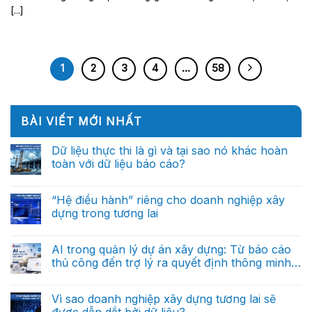
[...]
1
2
3
4
…
58
BÀI VIẾT MỚI NHẤT
Dữ liệu thực thi là gì và tại sao nó khác hoàn
toàn với dữ liệu báo cáo?
Không
có
bình
“Hệ điều hành” riêng cho doanh nghiệp xây
luận
dựng trong tương lai
ở
Dữ
Không
liệu
có
thực
bình
AI trong quản lý dự án xây dựng: Từ báo cáo
thi
luận
là
thủ công đến trợ lý ra quyết định thông minh
ở
gì
“Hệ
(Phần cuối)
và
Không
điều
tại
có
hành”
sao
bình
Vì sao doanh nghiệp xây dựng tương lai sẽ
riêng
nó
luận
cho
được dẫn dắt bởi dữ liệu?