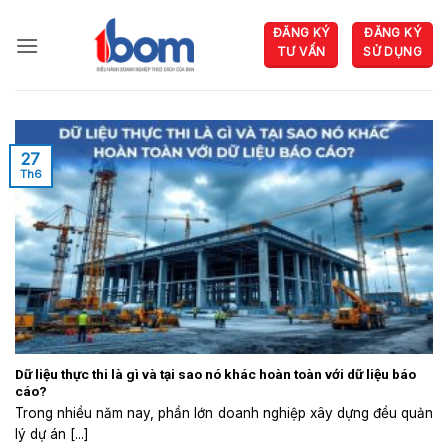
Bỏ
ĐĂNG KÝ
ĐĂNG KÝ
qua
TƯ VẤN
SỬ DỤNG
nội
dung
27
Th6
Dữ liệu thực thi là gì và tại sao nó khác hoàn toàn với dữ liệu báo
cáo?
Trong nhiều năm nay, phần lớn doanh nghiệp xây dựng đều quản
lý dự án [...]