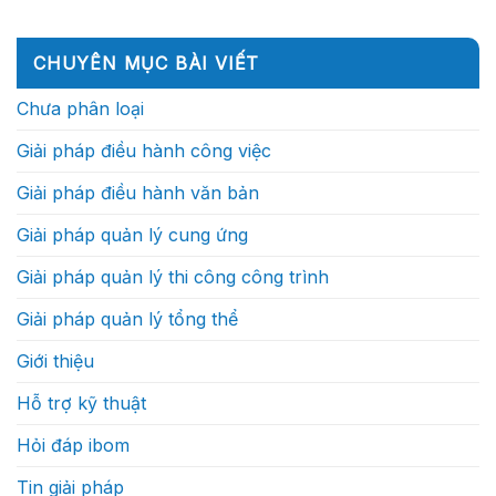
sao
vào
trình:
có
định
trong
những
Họ
bình
thông
tương
cá
thực
luận
minh
lai,
nhân
ở
sự
(Phần
CHUYÊN MỤC BÀI VIẾT
doanh
xuất
Sự
làm
1)
nghiệp
sắc?
vận
gì?
xây
hành
Chưa phân loại
dựng
của
sẽ
một
cạnh
dự
Giải pháp điều hành công việc
tranh
án
bằng
xây
tốc
dựng
Giải pháp điều hành văn bản
độ
thực
ra
sự
quyết
như
Giải pháp quản lý cung ứng
định?
thế
nào
Giải pháp quản lý thi công công trình
Giải pháp quản lý tổng thể
Giới thiệu
Hỗ trợ kỹ thuật
Hỏi đáp ibom
Tin giải pháp