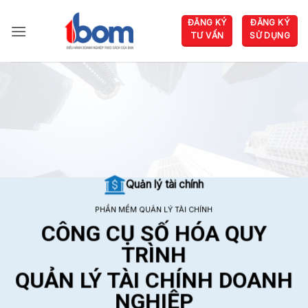
Bỏ
ĐĂNG KÝ
ĐĂNG KÝ
qua
TƯ VẤN
SỬ DỤNG
nội
dung
Quản lý tài chính
PHẦN MỀM QUẢN LÝ TÀI CHÍNH
CÔNG CỤ SỐ HÓA QUY
TRÌNH
QUẢN LÝ TÀI CHÍNH DOANH
NGHIỆP