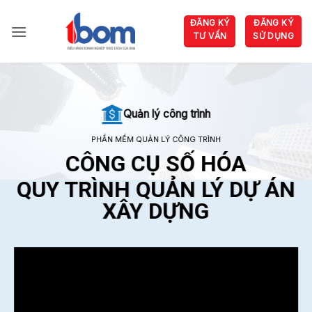
Bỏ
ĐĂNG KÝ
ĐĂNG KÝ
qua
TƯ VẤN
SỬ DỤNG
nội
dung
Quản lý công trình
PHẦN MỀM QUẢN LÝ CÔNG TRÌNH
CÔNG CỤ SỐ HÓA
QUY TRÌNH QUẢN LÝ DỰ ÁN
XÂY DỰNG