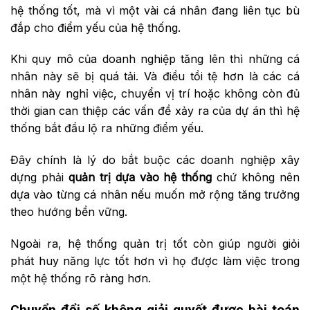
hệ thống tốt, mà vì một vài cá nhân đang liên tục bù
đắp cho điểm yếu của hệ thống.
Khi quy mô của doanh nghiệp tăng lên thì những cá
nhân này sẽ bị quá tải. Và điều tồi tệ hơn là các cá
nhân này nghỉ việc, chuyển vị trí hoặc không còn đủ
thời gian can thiệp các vấn đề xảy ra của dự án thì hệ
thống bắt đầu lộ ra những điểm yếu.
Đây chính là lý do bắt buộc các doanh nghiệp xây
dựng phải
quản
trị
dựa vào hệ thống
chứ không nên
dựa vào từng cá nhân nếu muốn mở rộng tăng trưởng
theo hướng bền vững.
Ngoài ra, hệ thống quản trị tốt còn giúp người giỏi
phát huy năng lực tốt hơn vì họ được làm việc trong
một hệ thống rõ ràng hơn.
Chuyển
đ
ổi
s
ố
k
hông
g
iải
q
uyết
đ
ược
b
ài
t
oán