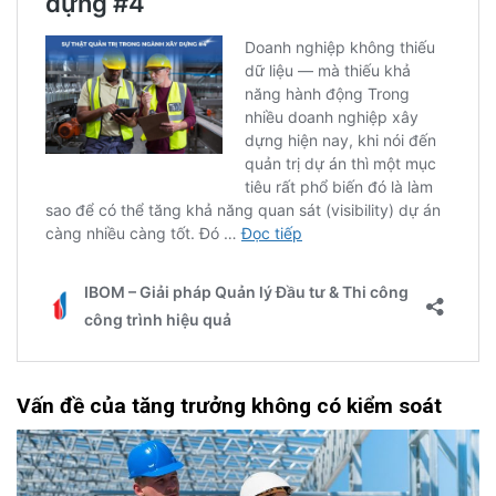
Vấn
đ
ề
của t
ăng
t
rưởng
k
hông
có
k
iểm
s
oát