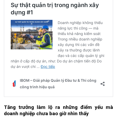
Tăng
t
rưởng
l
àm
l
ộ
r
a
n
hững
đ
iểm
y
ếu
mà
doanh nghiệp chưa bao giờ nhìn thấy