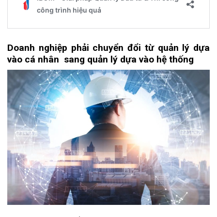
Doanh nghiệp phải chuyển đổi từ q
uản
l
ý
dựa
vào cá nhân
s
ang
q
uản
l
ý
dựa vào hệ thống