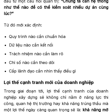
đầu từ một câu hỏi quản trị:
“Chúng ta cần hệ thống
như thế nào để có thể kiểm soát nhiều dự án cùng
lúc?”
Từ đó mới xác định:
Quy trình nào cần chuẩn hóa
Dữ liệu nào cần kết nối
Trách nhiệm nào cần làm rõ
Chỉ số nào cần theo dõi
Cấp lãnh đạo cần nhìn thấy điều gì
Lợi
t
hế
c
ạnh
t
ranh
m
ới
của doanh nghiệp
Trong giai đoạn tới, lợi thế cạnh tranh của doanh
nghiệp xây dựng sẽ không chỉ nằm ở năng lực thi
công, quan hệ thị trường hay khả năng trúng thầu mà
một lợi thế ngày càng quan trọng sẽ là:
khả năng mở