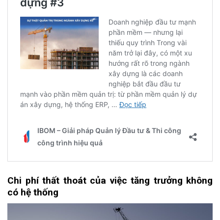
Chi
p
hí
thất thoát
c
ủa
v
iệc
t
ăng
t
rưởng
k
hông
c
ó
h
ệ
t
hống