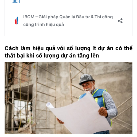
Cách
l
àm
h
iệu
q
uả
với
số lượng ít dự án
có thể
t
hất
b
ại
khi số lượng dự án tăng lên