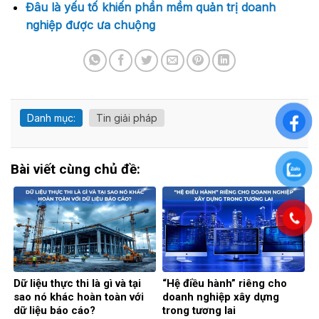
Đâu là yếu tố khiến phần mềm quản trị doanh
nghiệp được ưa chuộng
Danh mục:
Tin giải pháp
Bài viết cùng chủ đề:
Dữ liệu thực thi là gì và tại
“Hệ điều hành” riêng cho
sao nó khác hoàn toàn với
doanh nghiệp xây dựng
dữ liệu báo cáo?
trong tương lai