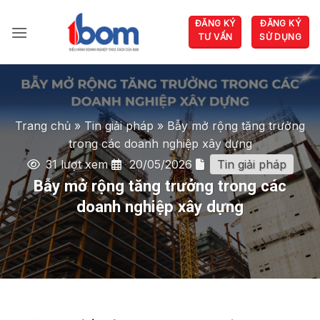
Bỏ
ĐĂNG KÝ
ĐĂNG KÝ
qua
TƯ VẤN
SỬ DỤNG
nội
dung
Trang chủ
»
Tin giải pháp
»
Bẫy mở rộng tăng trưởng
trong các doanh nghiệp xây dựng
31 lượt xem
20/05/2026
Tin giải pháp
Bẫy mở rộng tăng trưởng trong các
doanh nghiệp xây dựng