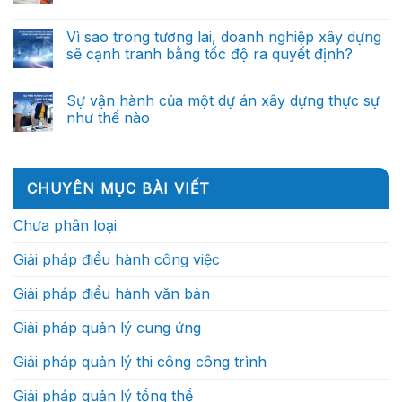
Tại
thủ
cuối)
xây
Không
sao
công
dựng:
có
doanh
đến
Từ
bình
Vì sao trong tương lai, doanh nghiệp xây dựng
nghiệp
trợ
báo
luận
xây
lý
sẽ cạnh tranh bằng tốc độ ra quyết định?
ở
cáo
dựng
ra
Một
thủ
xuất
Không
quyết
ngày
công
sắc
có
định
của
đến
không
bình
thông
Sự vận hành của một dự án xây dựng thực sự
Chỉ
trợ
nên
luận
minh
huy
lý
như thế nào
ở
phụ
(Phần
trưởng
ra
Vì
thuộc
2)
công
Không
quyết
sao
vào
trình:
có
định
trong
những
Họ
bình
thông
tương
cá
thực
luận
minh
lai,
nhân
ở
sự
(Phần
CHUYÊN MỤC BÀI VIẾT
doanh
xuất
Sự
làm
1)
nghiệp
sắc?
vận
gì?
xây
hành
Chưa phân loại
dựng
của
sẽ
một
cạnh
dự
Giải pháp điều hành công việc
tranh
án
bằng
xây
tốc
dựng
Giải pháp điều hành văn bản
độ
thực
ra
sự
quyết
như
Giải pháp quản lý cung ứng
định?
thế
nào
Giải pháp quản lý thi công công trình
Giải pháp quản lý tổng thể