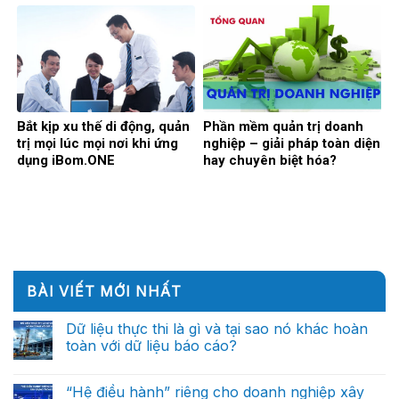
Bắt kịp xu thế di động, quản
Phần mềm quản trị doanh
trị mọi lúc mọi nơi khi ứng
nghiệp – giải pháp toàn diện
dụng iBom.ONE
hay chuyên biệt hóa?
BÀI VIẾT MỚI NHẤT
Dữ liệu thực thi là gì và tại sao nó khác hoàn
toàn với dữ liệu báo cáo?
Không
có
bình
“Hệ điều hành” riêng cho doanh nghiệp xây
luận