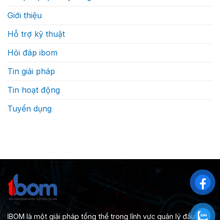
Giới thiệu
Hỗ trợ kỹ thuật
Hỏi đáp ibom
Tin giải pháp
Tin hoạt động
Tuyển dụng
IBOM là một giải pháp tổng thể trong lĩnh vực quản lý đầu tư &