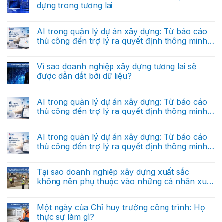
dựng trong tương lai
ở
Dữ
Không
liệu
có
thực
bình
AI trong quản lý dự án xây dựng: Từ báo cáo
thi
luận
là
thủ công đến trợ lý ra quyết định thông minh
ở
gì
“Hệ
(Phần cuối)
và
Không
điều
tại
có
hành”
sao
bình
Vì sao doanh nghiệp xây dựng tương lai sẽ
riêng
nó
luận
cho
được dẫn dắt bởi dữ liệu?
ở
khác
doanh
AI
hoàn
nghiệp
Không
trong
toàn
xây
có
quản
với
dựng
bình
AI trong quản lý dự án xây dựng: Từ báo cáo
lý
dữ
trong
luận
dự
liệu
thủ công đến trợ lý ra quyết định thông minh
ở
tương
án
báo
Vì
lai
(Phần 2)
xây
Không
cáo?
sao
dựng:
có
doanh
Từ
bình
AI trong quản lý dự án xây dựng: Từ báo cáo
nghiệp
báo
luận
xây
thủ công đến trợ lý ra quyết định thông minh
ở
cáo
dựng
AI
thủ
(Phần 1)
tương
Không
trong
công
lai
có
quản
đến
sẽ
bình
Tại sao doanh nghiệp xây dựng xuất sắc
lý
trợ
được
luận
dự
lý
không nên phụ thuộc vào những cá nhân xuất
ở
dẫn
án
ra
AI
dắt
sắc?
xây
Không
quyết
trong
bởi
dựng:
có
định
quản
dữ
Từ
bình
thông
Một ngày của Chỉ huy trưởng công trình: Họ
lý
liệu?
báo
luận
minh
dự
thực sự làm gì?
ở
cáo
(Phần
án