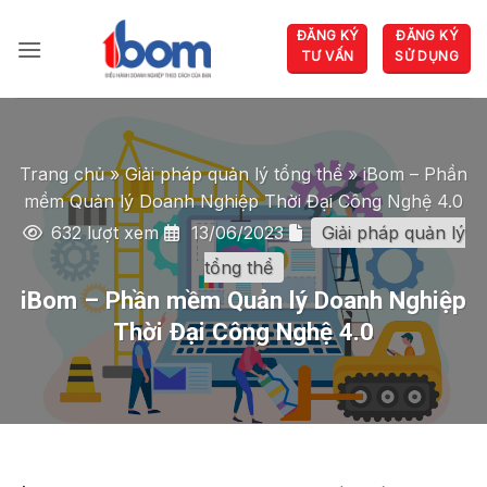
Bỏ
ĐĂNG KÝ
ĐĂNG KÝ
qua
TƯ VẤN
SỬ DỤNG
nội
dung
Trang chủ
»
Giải pháp quản lý tổng thể
»
iBom – Phần
mềm Quản lý Doanh Nghiệp Thời Đại Công Nghệ 4.0
632 lượt xem
13/06/2023
Giải pháp quản lý
tổng thể
iBom – Phần mềm Quản lý Doanh Nghiệp
Thời Đại Công Nghệ 4.0