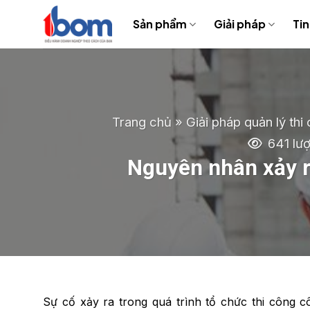
Bỏ
Sản phẩm
Giải pháp
Tin
qua
nội
dung
Trang chủ
»
Giải pháp quản lý thi
641 lư
Nguyên nhân xảy ra
Sự cố xảy ra trong quá trình tổ chức thi công cô