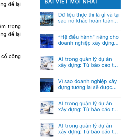
BÀI VIẾT MỚI NHẤT
ng để lại
Dữ liệu thực thi là gì và tại
sao nó khác hoàn toàn
iêm trọng
với dữ liệu báo cáo?
Không
có
ng để lại
bình
“Hệ điều hành” riêng cho
luận
doanh nghiệp xây dựng
ở
Dữ
trong tương lai
Không
liệu
có
ự cố công
thực
bình
AI trong quản lý dự án
thi
luận
là
xây dựng: Từ báo cáo thủ
ở
gì
“Hệ
công đến trợ lý ra quyết
và
Không
điều
tại
có
định thông minh (Phần
hành”
sao
bình
Vì sao doanh nghiệp xây
riêng
cuối)
nó
luận
cho
dựng tương lai sẽ được
ở
khác
doanh
AI
hoàn
dẫn dắt bởi dữ liệu?
nghiệp
Không
trong
toàn
xây
có
quản
với
dựng
bình
AI trong quản lý dự án
lý
dữ
trong
luận
dự
liệu
xây dựng: Từ báo cáo thủ
ở
tương
án
báo
Vì
lai
công đến trợ lý ra quyết
xây
Không
cáo?
sao
dựng:
có
định thông minh (Phần 2)
doanh
Từ
bình
AI trong quản lý dự án
nghiệp
báo
luận
xây
xây dựng: Từ báo cáo thủ
ở
cáo
dựng
AI
thủ
công đến trợ lý ra quyết
tương
Không