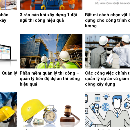
phần
3 rào cản khi xây dựng 1 đội
Bật mí cách chọn vật l
xây
ngũ thi công hiệu quả
dựng cho công trình 
lượng
c Quản lý
Phần mềm quản lý thi công –
Các công việc chính 
quản lý tiến độ dự án thi công
quản lý dự án và giám 
hiệu quả
công xây dựng