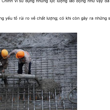
 Chính vì sử dụng những lực l­ư­ợng lao động như­­ vậy đ
 yếu tố rủi ro về chất lượng; có khi còn gây ra những 