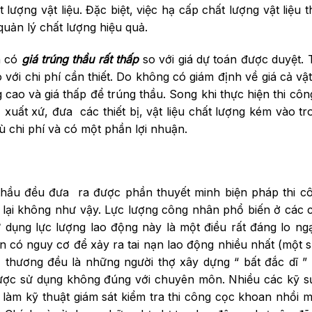
­­ợng vật liệu. Đặc biệt, việc hạ cấp chất lư­­ợng vật liệu t
ản lý chất lư­­ợng hiệu quả.
h có
giá trúng thầu rất thấp
so với giá dự toán đư­­ợc duyệt.
ới chi phí cần thiết. Do không có giám định về giá cả vật
ợng cao và giá thấp để trúng thầu. Song khi thực hiện thi côn
 xuất xứ, đ­ưa các thiết bị, vật liệu chất lượng kém vào t
ù chi phí và có một phần lợi nhuận.
thầu đều đ­ưa ra đ­ược phần thuyết minh biện pháp thi c
lại không như­­ vậy. Lực lư­­ợng công nhân phổ biến ở các c
 dụng lực l­­ượng lao động này là một điều rất đáng lo ng
còn có nguy cơ để xảy ra tai nạn lao động nhiều nhất (một 
bị thư­ơng đều là những ngư­ời thợ xây dựng “ bất đắc dĩ ”
­ược sử dụng không đúng với chuyên môn. Nhiều các kỹ s­­ư
uê làm kỹ thuật giám sát kiểm tra thi công cọc khoan nhồi m