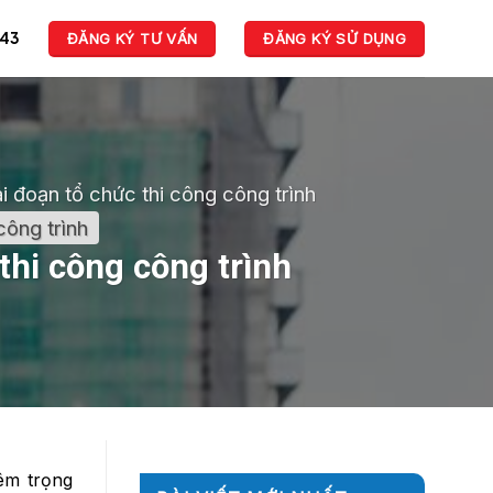
943
ĐĂNG KÝ TƯ VẤN
ĐĂNG KÝ SỬ DỤNG
i đoạn tổ chức thi công công trình
công trình
thi công công trình
iêm trọng