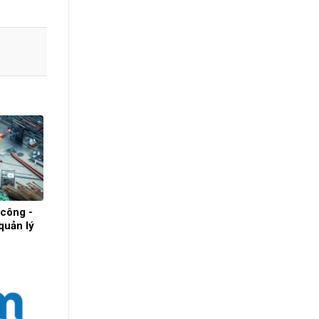
 công -
quản lý