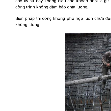
các kỹ s­­ư này không hiểu cọc khoan nhồi là gì?
công trình không đảm bảo chất lượng.
Biện pháp thi công không phù hợp luôn chứa đựng
không lư­­ờng