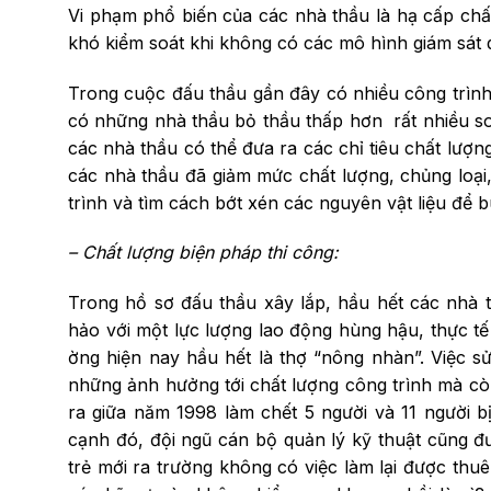
Vi phạm phổ biến của các nhà thầu là hạ cấp chất lư
khó kiểm soát khi không có các mô hình giám sát qu
Trong cuộc đấu thầu gần đây có nhiều công trìn
có những nhà thầu bỏ thầu thấp hơn rất nhiều so v
các nhà thầu có thể đư­­a ra các chỉ tiêu chất l­­ư
các nhà thầu đã giảm mức chất lư­­ợng, chủng loại,
trình và tìm cách bớt xén các nguyên vật liệu để b
– Chất l­­ượng biện pháp thi công:
Trong hồ sơ đấu thầu xây lắp, hầu hết các nhà 
hảo với một lực l­­ượng lao động hùng hậu, thực tế 
ờng hiện nay hầu hết là thợ “nông nhàn”. Việc sử
những ảnh h­­ưởng tới chất lư­­ợng công trình mà 
ra giữa năm 1998 làm chết 5 ngư­­ời và 11 ng­ư­ời 
cạnh đó, đội ngũ cán bộ quản lý kỹ thuật cũng đ­
trẻ mới ra trư­­ờng không có việc làm lại đư­­ợc th