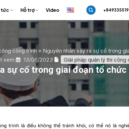
 tức
Hỗ trợ
Video
+84933551
 công công trình
»
Nguyên nhân xảy ra sự cố trong gia
ợt xem
13/06/2023
Giải pháp quản lý thi công 
 sự cố trong giai đoạn tổ chức 
ng trình là điều không thể tránh khỏi, có thể nó là ngh