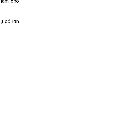
ã làm cho
sự cố lớn