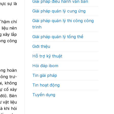
Giải pháp điều hành văn bản
độ
hực sự là
thực
ra
sự
quyết
như
Giải pháp quản lý cung ứng
định?
thế
nào
Giải pháp quản lý thi công công
 Thậm chí
trình
 liệu nên
g xây lắp
Giải pháp quản lý tổng thể
rong công
Giới thiệu
Hỗ trợ kỹ thuật
Hỏi đáp ibom
ông hoàn
Tin giải pháp
ông trư­­
ại, không
Tin hoạt động
sự cố xảy
Tuyển dụng
 đó). Bên
 vật liệu
à khi hỏi