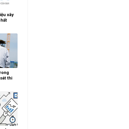
iệu xây
chất
trong
sát thi