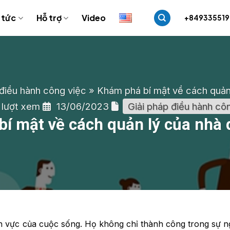
 tức
Hỗ trợ
Video
+84933551
 điều hành công việc
»
Khám phá bí mật về cách quản 
 lượt xem
13/06/2023
Giải pháp điều hành cô
í mật về cách quản lý của nhà q
ĩnh vực của cuộc sống. Họ không chỉ thành công trong sự 