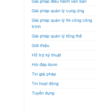
Giải pháp điều hành văn bản
độ
thực
ra
sự
quyết
như
Giải pháp quản lý cung ứng
định?
thế
nào
Giải pháp quản lý thi công công
trình
Giải pháp quản lý tổng thể
Giới thiệu
Hỗ trợ kỹ thuật
Hỏi đáp ibom
Tin giải pháp
Tin hoạt động
Tuyển dụng