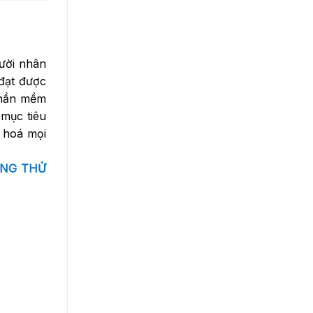
gười nhân
 đạt được
Phần mềm
 mục tiêu
u hoá mọi
NG THỬ