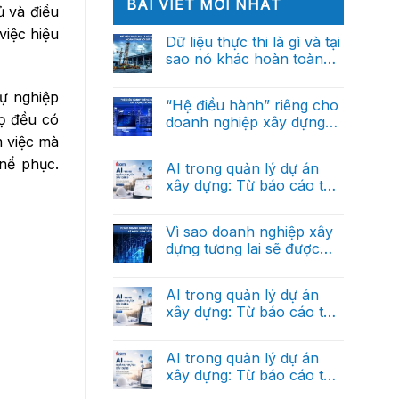
BÀI VIẾT MỚI NHẤT
ủ và điều
việc hiệu
Dữ liệu thực thi là gì và tại
sao nó khác hoàn toàn
với dữ liệu báo cáo?
Không
có
sự nghiệp
bình
“Hệ điều hành” riêng cho
luận
ọ đều có
doanh nghiệp xây dựng
ở
Dữ
trong tương lai
m việc mà
Không
liệu
có
thực
nể phục.
bình
AI trong quản lý dự án
thi
luận
là
xây dựng: Từ báo cáo thủ
ở
gì
“Hệ
công đến trợ lý ra quyết
và
Không
điều
tại
có
định thông minh (Phần
hành”
sao
bình
Vì sao doanh nghiệp xây
riêng
cuối)
nó
luận
cho
dựng tương lai sẽ được
ở
khác
doanh
AI
hoàn
dẫn dắt bởi dữ liệu?
nghiệp
Không
trong
toàn
xây
có
quản
với
dựng
bình
AI trong quản lý dự án
lý
dữ
trong
luận
dự
liệu
xây dựng: Từ báo cáo thủ
ở
tương
án
báo
Vì
lai
công đến trợ lý ra quyết
xây
Không
cáo?
sao
dựng:
có
định thông minh (Phần 2)
doanh
Từ
bình
AI trong quản lý dự án
nghiệp
báo
luận
xây
xây dựng: Từ báo cáo thủ
ở
cáo
dựng
AI
thủ
công đến trợ lý ra quyết
tương
Không