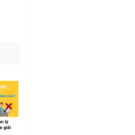
n lý
a giải