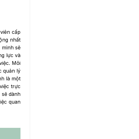
 viên cấp
động nhất
c mình sẽ
ng lực và
việc. Môi
c quản lý
nh là một
iệc trực
ọ sẽ dành
việc quan