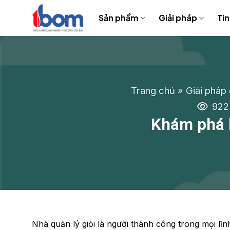
Bỏ
Sản phẩm
Giải pháp
Tin
qua
nội
dung
Trang chủ
»
Giải pháp
922
Khám phá b
Nhà quản lý giỏi là người thành công trong mọi l