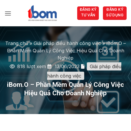
Bỏ
ĐĂNG KÝ
ĐĂNG KÝ
qua
TƯ VẤN
SỬ DỤNG
nội
dung
Trang chủ
»
Giải pháp điều hành công việc
»
iBom.O –
Phần Mềm Quản Lý Công Việc Hiệu Quả Cho Doanh
Nghiệp
818 lượt xem
13/06/2023
Giải pháp điều
hành công việc
iBom.O – Phần Mềm Quản Lý Công Việc
Hiệu Quả Cho Doanh Nghiệp