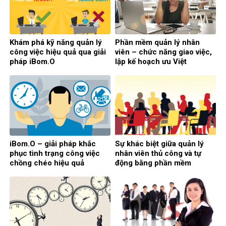
Khám phá kỹ năng quản lý
Phần mềm quản lý nhân
công việc hiệu quả qua giải
viên – chức năng giao việc,
pháp iBom.O
lập kế hoạch ưu Việt
iBom.O – giải pháp khắc
Sự khác biệt giữa quản lý
phục tình trạng công việc
nhân viên thủ công và tự
chồng chéo hiệu quả
động bằng phần mềm