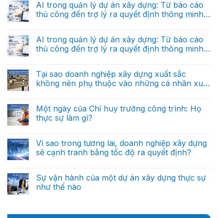
dựng
bình
AI trong quản lý dự án xây dựng: Từ báo cáo
lý
dữ
trong
luận
dự
liệu
thủ công đến trợ lý ra quyết định thông minh
ở
tương
án
báo
Vì
lai
(Phần 2)
xây
Không
cáo?
sao
dựng:
có
doanh
Từ
bình
AI trong quản lý dự án xây dựng: Từ báo cáo
nghiệp
báo
luận
xây
thủ công đến trợ lý ra quyết định thông minh
ở
cáo
dựng
AI
thủ
(Phần 1)
tương
Không
trong
công
lai
có
quản
đến
sẽ
bình
Tại sao doanh nghiệp xây dựng xuất sắc
lý
trợ
được
luận
dự
lý
không nên phụ thuộc vào những cá nhân xuất
ở
dẫn
án
ra
AI
dắt
sắc?
xây
Không
quyết
trong
bởi
dựng:
có
định
quản
dữ
Từ
bình
thông
Một ngày của Chỉ huy trưởng công trình: Họ
lý
liệu?
báo
luận
minh
dự
thực sự làm gì?
ở
cáo
(Phần
án
Tại
thủ
cuối)
xây
Không
sao
công
dựng:
có
doanh
đến
Từ
bình
Vì sao trong tương lai, doanh nghiệp xây dựng
nghiệp
trợ
báo
luận
xây
lý
sẽ cạnh tranh bằng tốc độ ra quyết định?
ở
cáo
dựng
ra
Một
thủ
xuất
Không
quyết
ngày
công
sắc
có
định
của
đến
không
bình
thông
Sự vận hành của một dự án xây dựng thực sự
Chỉ
trợ
nên
luận
minh
huy
lý
như thế nào
ở
phụ
(Phần
trưởng
ra
Vì
thuộc
2)
công
Không
quyết
sao
vào
trình:
có
định
trong
những
Họ
bình
thông
tương
cá
thực
luận
minh