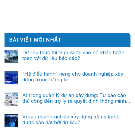
BÀI VIẾT MỚI NHẤT
Dữ liệu thực thi là gì và tại sao nó khác hoàn
toàn với dữ liệu báo cáo?
Không
có
bình
“Hệ điều hành” riêng cho doanh nghiệp xây
luận
dựng trong tương lai
ở
Dữ
Không
liệu
có
thực
bình
AI trong quản lý dự án xây dựng: Từ báo cáo
thi
luận
là
thủ công đến trợ lý ra quyết định thông minh
ở
gì
“Hệ
(Phần cuối)
và
Không
điều
tại
có
hành”
sao
bình
Vì sao doanh nghiệp xây dựng tương lai sẽ
riêng
nó
luận
cho
được dẫn dắt bởi dữ liệu?
ở
khác
doanh
AI
hoàn
nghiệp
Không
trong
toàn
xây
có
quản
với