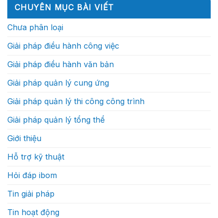
lai,
nhân
ở
sự
(Phần
CHUYÊN MỤC BÀI VIẾT
doanh
xuất
Sự
làm
1)
nghiệp
sắc?
vận
gì?
xây
hành
Chưa phân loại
dựng
của
sẽ
một
cạnh
dự
Giải pháp điều hành công việc
tranh
án
bằng
xây
tốc
dựng
Giải pháp điều hành văn bản
độ
thực
ra
sự
quyết
như
Giải pháp quản lý cung ứng
định?
thế
nào
Giải pháp quản lý thi công công trình
Giải pháp quản lý tổng thể
Giới thiệu
Hỗ trợ kỹ thuật
Hỏi đáp ibom
Tin giải pháp
Tin hoạt động