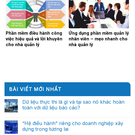
Phần mềm điều hành công
Ứng dụng phần mềm quản lý
việc hiệu quả và lời khuyên
nhân viên – mẹo nhanh cho
cho nhà quản lý
nhà quản lý
BÀI VIẾT MỚI NHẤT
Dữ liệu thực thi là gì và tại sao nó khác hoàn
toàn với dữ liệu báo cáo?
Không
có
bình
“Hệ điều hành” riêng cho doanh nghiệp xây
luận
dựng trong tương lai
ở
Dữ