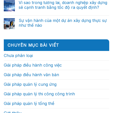
Từ
bình
Vì sao trong tương lai, doanh nghiệp xây dựng
nghiệp
trợ
báo
luận
xây
lý
sẽ cạnh tranh bằng tốc độ ra quyết định?
ở
cáo
dựng
ra
Một
thủ
xuất
Không
quyết
ngày
công
sắc
có
định
của
đến
không
bình
thông
Sự vận hành của một dự án xây dựng thực sự
Chỉ
trợ
nên
luận
minh
huy
lý
như thế nào
ở
phụ
(Phần
trưởng
ra
Vì
thuộc
2)
công
Không
quyết
sao
vào
trình:
có
định
trong
những
Họ
bình
thông
tương
cá
thực
luận
minh
lai,
nhân
ở
sự
(Phần
CHUYÊN MỤC BÀI VIẾT
doanh
xuất
Sự
làm
1)
nghiệp
sắc?
vận
gì?
xây
hành
Chưa phân loại
dựng
của
sẽ
một
cạnh
dự
Giải pháp điều hành công việc
tranh
án
bằng
xây
tốc
dựng
Giải pháp điều hành văn bản
độ
thực
ra
sự
quyết
như
Giải pháp quản lý cung ứng
định?
thế
nào
Giải pháp quản lý thi công công trình
Giải pháp quản lý tổng thể
Giới thiệu