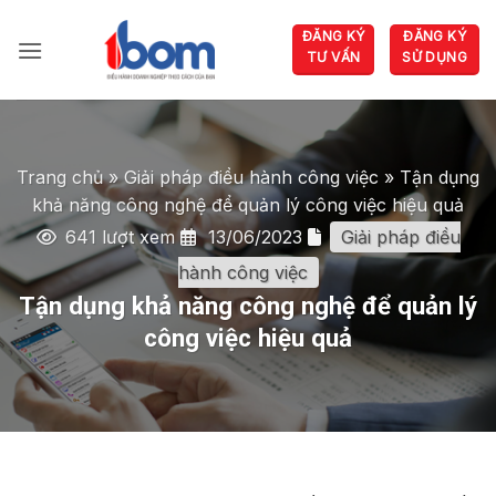
Bỏ
ĐĂNG KÝ
ĐĂNG KÝ
qua
TƯ VẤN
SỬ DỤNG
nội
dung
Trang chủ
»
Giải pháp điều hành công việc
»
Tận dụng
khả năng công nghệ để quản lý công việc hiệu quả
641 lượt xem
13/06/2023
Giải pháp điều
hành công việc
Tận dụng khả năng công nghệ để quản lý
công việc hiệu quả