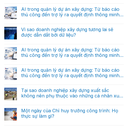
Không
liệu
có
thực
bình
AI trong quản lý dự án xây dựng: Từ báo cáo
thi
luận
là
thủ công đến trợ lý ra quyết định thông minh
ở
gì
“Hệ
(Phần cuối)
và
Không
điều
tại
có
hành”
sao
bình
Vì sao doanh nghiệp xây dựng tương lai sẽ
riêng
nó
luận
cho
được dẫn dắt bởi dữ liệu?
ở
khác
doanh
AI
hoàn
nghiệp
Không
trong
toàn
xây
có
quản
với
dựng
bình
AI trong quản lý dự án xây dựng: Từ báo cáo
lý
dữ
trong
luận
dự
liệu
thủ công đến trợ lý ra quyết định thông minh
ở
tương
án
báo
Vì
lai
(Phần 2)
xây
Không
cáo?
sao
dựng:
có
doanh
Từ
bình
AI trong quản lý dự án xây dựng: Từ báo cáo
nghiệp
báo
luận
xây
thủ công đến trợ lý ra quyết định thông minh
ở
cáo
dựng
AI
thủ
(Phần 1)
tương
Không
trong
công
lai
có
quản
đến
sẽ
bình
Tại sao doanh nghiệp xây dựng xuất sắc
lý
trợ
được
luận
dự
lý
không nên phụ thuộc vào những cá nhân xuất
ở
dẫn
án
ra
AI
dắt
sắc?
xây
Không
quyết
trong
bởi
dựng:
có
định
quản
dữ
Từ
bình
thông
Một ngày của Chỉ huy trưởng công trình: Họ
lý
liệu?
báo
luận
minh
dự
thực sự làm gì?
ở
cáo
(Phần
án
Tại
thủ
cuối)
xây
Không
sao
công
dựng:
có
doanh
đến