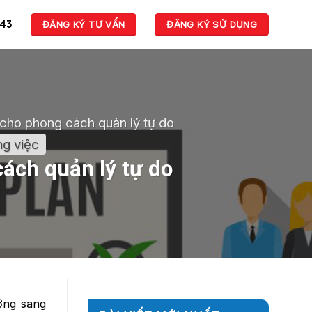
943
ĐĂNG KÝ TƯ VẤN
ĐĂNG KÝ SỬ DỤNG
cho phong cách quản lý tự do
ng việc
ách quản lý tự do
ớng sang