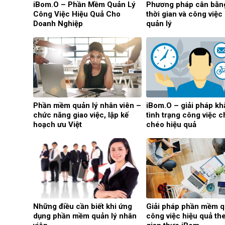
iBom.O – Phần Mềm Quản Lý
Phương pháp cân bằn
Công Việc Hiệu Quả Cho
thời gian và công việc
Doanh Nghiệp
quản lý
Phần mềm quản lý nhân viên –
iBom.O – giải pháp k
chức năng giao việc, lập kế
tình trạng công việc 
hoạch ưu Việt
chéo hiệu quả
Những điều cần biết khi ứng
Giải pháp phần mềm q
dụng phần mềm quản lý nhân
công việc hiệu quả the