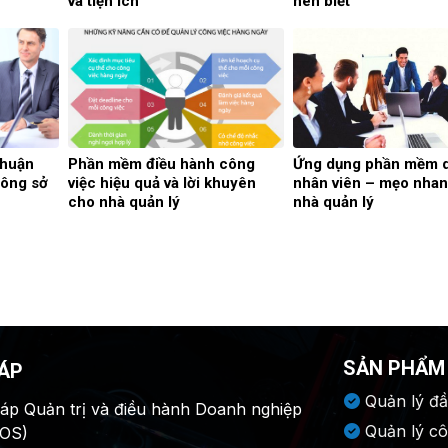
và tiện ích
nên biết
thuận
Phần mềm điều hành công
Ứng dụng phần mềm q
công sở
việc hiệu quả và lời khuyên
nhân viên – mẹo nha
cho nhà quản lý
nhà quản lý
SẢN PHẨM
HÁP
Quản lý đầ
háp Quản trị và điều hành Doanh nghiệp
Quản lý cô
.OS)