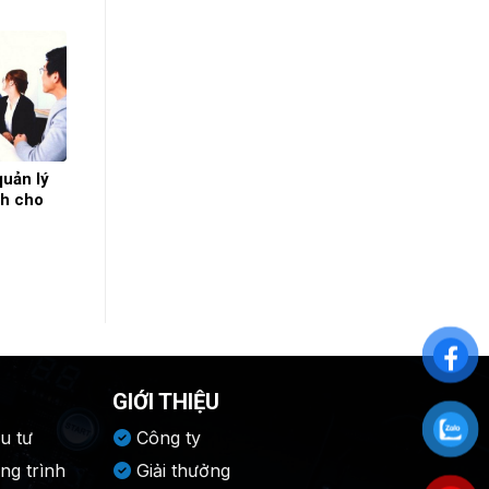
uản lý
nh cho
GIỚI THIỆU
u tư
Công ty
ng trình
Giải thưởng