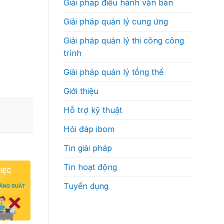
Giải pháp điều hành văn bản
độ
thực
ra
sự
quyết
như
Giải pháp quản lý cung ứng
định?
thế
nào
Giải pháp quản lý thi công công
trình
Giải pháp quản lý tổng thể
Giới thiệu
Hỗ trợ kỹ thuật
Hỏi đáp ibom
Tin giải pháp
Tin hoạt động
Tuyển dụng