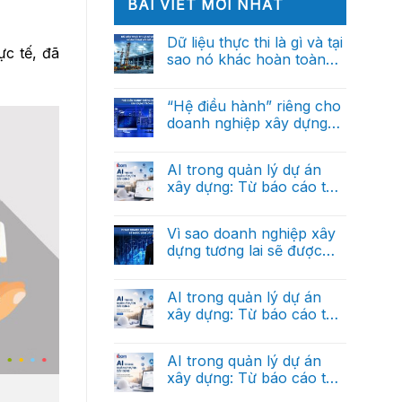
BÀI VIẾT MỚI NHẤT
Dữ liệu thực thi là gì và tại
c tế, đã
sao nó khác hoàn toàn
với dữ liệu báo cáo?
Không
có
bình
“Hệ điều hành” riêng cho
luận
doanh nghiệp xây dựng
ở
Dữ
trong tương lai
Không
liệu
có
thực
bình
AI trong quản lý dự án
thi
luận
là
xây dựng: Từ báo cáo thủ
ở
gì
“Hệ
công đến trợ lý ra quyết
và
Không
điều
tại
có
định thông minh (Phần
hành”
sao
bình
Vì sao doanh nghiệp xây
riêng
cuối)
nó
luận
cho
dựng tương lai sẽ được
ở
khác
doanh
AI
hoàn
dẫn dắt bởi dữ liệu?
nghiệp
Không
trong
toàn
xây
có
quản
với
dựng
bình
AI trong quản lý dự án
lý
dữ
trong
luận
dự
liệu
xây dựng: Từ báo cáo thủ
ở
tương
án
báo
Vì
lai
công đến trợ lý ra quyết
xây
Không
cáo?
sao
dựng:
có
định thông minh (Phần 2)
doanh
Từ
bình
AI trong quản lý dự án
nghiệp
báo
luận
xây
xây dựng: Từ báo cáo thủ
ở
cáo
dựng
AI
thủ
công đến trợ lý ra quyết
tương
Không