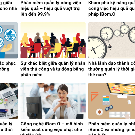
g giữa
Phần mềm quản lý công việc
Khám phá kỹ năng quả
 cho nhà
hiệu quả – hiệu quả vượt trội
công việc hiệu quả qu
lên đến 99,9%
pháp iBom.O
hắc phục
Sự khác biệt giữa quản lý nhân
Nhà lãnh đạo thành c
chồng
viên thủ công và tự động bằng
thường quản lý thời g
phần mềm
thế nào?
uản lý
Công nghệ iBom.O – mô hình
Phần mềm quản lý nhâ
o thời
kiểm soát công việc chặt chẽ
iBom.O và những lợi í