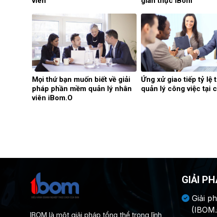
viên
gian thực iBom
Mọi thứ bạn muốn biết về giải
Ứng xử giao tiếp tỷ lệ 
pháp phần mềm quản lý nhân
quản lý công việc tại 
viên iBom.O
GIẢI P
Giải p
(IBOM
IBOM là một giải pháp tổng thể trong lĩnh