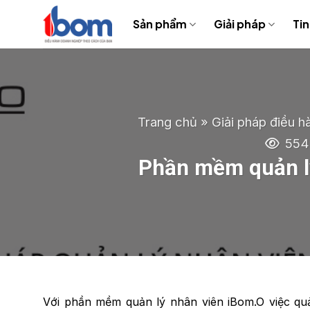
Bỏ
Sản phẩm
Giải pháp
Tin
qua
nội
dung
Trang chủ
»
Giải pháp điều h
554
Phần mềm quản lý
Với phần mềm quản lý nhân viên iBom.O việc qu