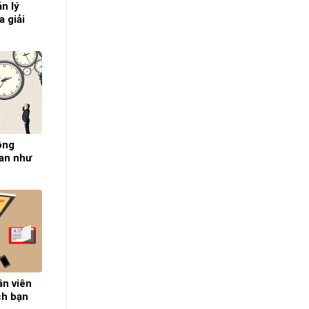
n lý
a giải
ông
ian như
n viên
ch bạn