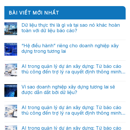
BÀI VIẾT MỚI NHẤT
Dữ liệu thực thi là gì và tại sao nó khác hoàn
toàn với dữ liệu báo cáo?
Không
có
bình
“Hệ điều hành” riêng cho doanh nghiệp xây
luận
dựng trong tương lai
ở
Dữ
Không
liệu
có
thực
bình
AI trong quản lý dự án xây dựng: Từ báo cáo
thi
luận
là
thủ công đến trợ lý ra quyết định thông minh
ở
gì
“Hệ
(Phần cuối)
và
Không
điều
tại
có
hành”
sao
bình
Vì sao doanh nghiệp xây dựng tương lai sẽ
riêng
nó
luận
cho
được dẫn dắt bởi dữ liệu?
ở
khác
doanh
AI
hoàn
nghiệp
Không
trong
toàn
xây
có
quản
với
dựng
bình
AI trong quản lý dự án xây dựng: Từ báo cáo
lý
dữ
trong
luận
dự
liệu
thủ công đến trợ lý ra quyết định thông minh
ở
tương
án
báo
Vì
lai
(Phần 2)
xây
Không
cáo?
sao
dựng:
có
doanh
Từ
bình
AI trong quản lý dự án xây dựng: Từ báo cáo
nghiệp