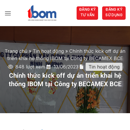
Bỏ
ĐĂNG KÝ
ĐĂNG KÝ
qua
TƯ VẤN
SỬ DỤNG
nội
dung
Trang chủ
»
Tin hoạt động
»
Chính thức kick off dự án
triển khai hệ thống IBOM tại Công ty BECAMEX BCE
848 lượt xem
13/06/2023
Tin hoạt động
Chính thức kick off dự án triển khai hệ
thống IBOM tại Công ty BECAMEX BCE