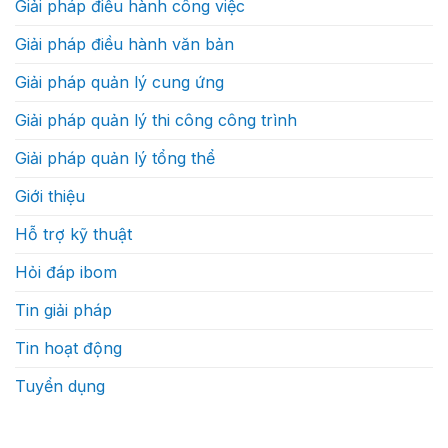
Giải pháp điều hành công việc
tranh
án
bằng
xây
tốc
dựng
Giải pháp điều hành văn bản
độ
thực
ra
sự
quyết
như
Giải pháp quản lý cung ứng
định?
thế
nào
Giải pháp quản lý thi công công trình
Giải pháp quản lý tổng thể
Giới thiệu
Hỗ trợ kỹ thuật
Hỏi đáp ibom
Tin giải pháp
Tin hoạt động
Tuyển dụng