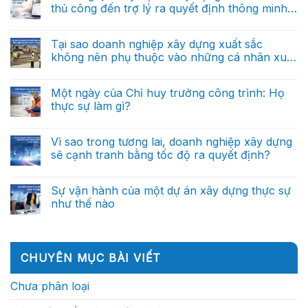
báo
luận
xây
thủ công đến trợ lý ra quyết định thông minh
ở
cáo
dựng
AI
thủ
(Phần 1)
tương
Không
trong
công
lai
có
quản
đến
sẽ
bình
Tại sao doanh nghiệp xây dựng xuất sắc
lý
trợ
được
luận
dự
lý
không nên phụ thuộc vào những cá nhân xuất
ở
dẫn
án
ra
AI
dắt
sắc?
xây
Không
quyết
trong
bởi
dựng:
có
định
quản
dữ
Từ
bình
thông
Một ngày của Chỉ huy trưởng công trình: Họ
lý
liệu?
báo
luận
minh
dự
thực sự làm gì?
ở
cáo
(Phần
án
Tại
thủ
cuối)
xây
Không
sao
công
dựng:
có
doanh
đến
Từ
bình
Vì sao trong tương lai, doanh nghiệp xây dựng
nghiệp
trợ
báo
luận
xây
lý
sẽ cạnh tranh bằng tốc độ ra quyết định?
ở
cáo
dựng
ra
Một
thủ
xuất
Không
quyết
ngày
công
sắc
có
định
của
đến
không
bình
thông
Sự vận hành của một dự án xây dựng thực sự
Chỉ
trợ
nên
luận
minh
huy
lý
như thế nào
ở
phụ
(Phần
trưởng
ra
Vì
thuộc
2)
công
Không
quyết
sao
vào
trình:
có
định
trong
những
Họ
bình
thông
tương
cá
thực
luận
minh
lai,
nhân
ở
sự
(Phần
CHUYÊN MỤC BÀI VIẾT
doanh
xuất
Sự
làm
1)
nghiệp
sắc?
vận
gì?
xây
hành
Chưa phân loại
dựng
của
sẽ
một
cạnh
dự