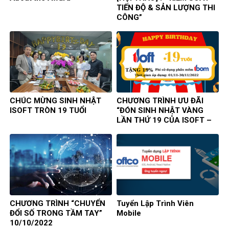
TIẾN ĐỘ & SẢN LƯỢNG THI
CÔNG”
CHÚC MỪNG SINH NHẬT
CHƯƠNG TRÌNH ƯU ĐÃI
ISOFT TRÒN 19 TUỔI
“ĐÓN SINH NHẬT VÀNG
LẦN THỨ 19 CỦA ISOFT –
RỘN RÀNG TRI ÂN”
CHƯƠNG TRÌNH “CHUYỂN
Tuyển Lập Trình Viên
ĐỔI SỐ TRONG TẦM TAY”
Mobile
10/10/2022