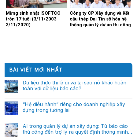
Mừng sinh nhật ISOFTCO
Công ty CP Xây dựng và Kết
tròn 17 tuổi (3/11/2003 –
cấu thép Đại Tín số hóa hệ
3/11/2020)
thống quản lý dự án thi công
BÀI VIẾT MỚI NHẤT
Dữ liệu thực thi là gì và tại sao nó khác hoàn
toàn với dữ liệu báo cáo?
Không
có
bình
“Hệ điều hành” riêng cho doanh nghiệp xây
luận
dựng trong tương lai
ở
Dữ
Không
liệu
có
thực
bình
AI trong quản lý dự án xây dựng: Từ báo cáo
thi
luận
là
thủ công đến trợ lý ra quyết định thông minh
ở
gì
“Hệ