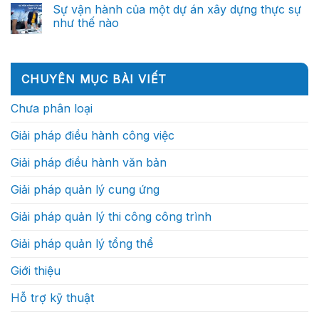
của
đến
không
bình
thông
Sự vận hành của một dự án xây dựng thực sự
Chỉ
trợ
nên
luận
minh
huy
lý
như thế nào
ở
phụ
(Phần
trưởng
ra
Vì
thuộc
2)
công
Không
quyết
sao
vào
trình:
có
định
trong
những
Họ
bình
thông
tương
cá
thực
luận
minh
lai,
nhân
ở
sự
(Phần
CHUYÊN MỤC BÀI VIẾT
doanh
xuất
Sự
làm
1)
nghiệp
sắc?
vận
gì?
xây
hành
Chưa phân loại
dựng
của
sẽ
một
cạnh
dự
Giải pháp điều hành công việc
tranh
án
bằng
xây
tốc
dựng
Giải pháp điều hành văn bản
độ
thực
ra
sự
quyết
như
Giải pháp quản lý cung ứng
định?
thế
nào
Giải pháp quản lý thi công công trình
Giải pháp quản lý tổng thể
Giới thiệu
Hỗ trợ kỹ thuật