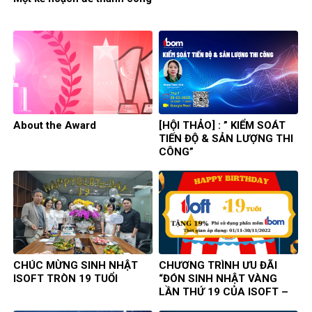
About the Award
[HỘI THẢO] : ” KIỂM SOÁT
TIẾN ĐỘ & SẢN LƯỢNG THI
CÔNG”
CHÚC MỪNG SINH NHẬT
CHƯƠNG TRÌNH ƯU ĐÃI
ISOFT TRÒN 19 TUỔI
“ĐÓN SINH NHẬT VÀNG
LẦN THỨ 19 CỦA ISOFT –
RỘN RÀNG TRI ÂN”