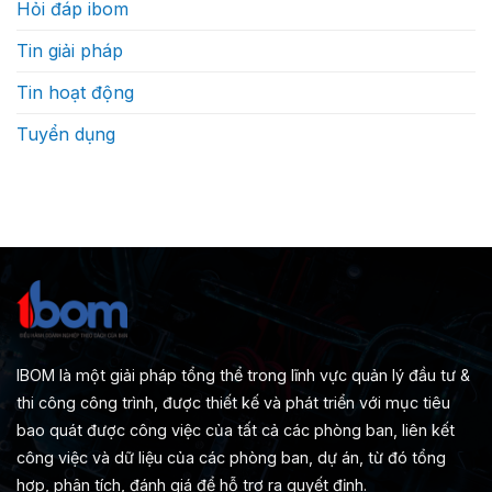
Hỏi đáp ibom
Tin giải pháp
Tin hoạt động
Tuyển dụng
IBOM là một giải pháp tổng thể trong lĩnh vực quản lý đầu tư &
thi công công trình, được thiết kế và phát triển với mục tiêu
bao quát được công việc của tất cả các phòng ban, liên kết
công việc và dữ liệu của các phòng ban, dự án, từ đó tổng
hợp, phân tích, đánh giá để hỗ trợ ra quyết định.