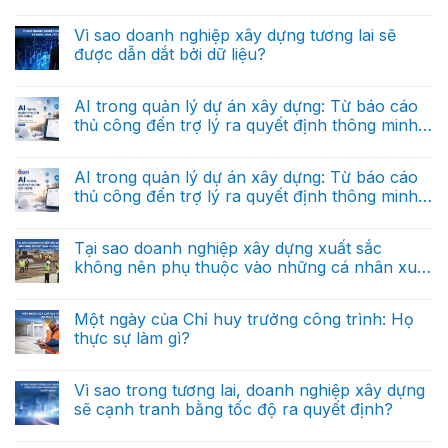
(Phần cuối)
và
Không
điều
tại
có
hành”
sao
bình
Vì sao doanh nghiệp xây dựng tương lai sẽ
riêng
nó
luận
cho
được dẫn dắt bởi dữ liệu?
ở
khác
doanh
AI
hoàn
nghiệp
Không
trong
toàn
xây
có
quản
với
dựng
bình
AI trong quản lý dự án xây dựng: Từ báo cáo
lý
dữ
trong
luận
dự
liệu
thủ công đến trợ lý ra quyết định thông minh
ở
tương
án
báo
Vì
lai
(Phần 2)
xây
Không
cáo?
sao
dựng:
có
doanh
Từ
bình
AI trong quản lý dự án xây dựng: Từ báo cáo
nghiệp
báo
luận
xây
thủ công đến trợ lý ra quyết định thông minh
ở
cáo
dựng
AI
thủ
(Phần 1)
tương
Không
trong
công
lai
có
quản
đến
sẽ
bình
Tại sao doanh nghiệp xây dựng xuất sắc
lý
trợ
được
luận
dự
lý
không nên phụ thuộc vào những cá nhân xuất
ở
dẫn
án
ra
AI
dắt
sắc?
xây
Không
quyết
trong
bởi
dựng:
có
định
quản
dữ
Từ
bình
thông
Một ngày của Chỉ huy trưởng công trình: Họ
lý
liệu?
báo
luận
minh
dự
thực sự làm gì?
ở
cáo
(Phần
án
Tại
thủ
cuối)
xây
Không
sao
công
dựng:
có
doanh
đến
Từ
bình
Vì sao trong tương lai, doanh nghiệp xây dựng
nghiệp
trợ
báo
luận
xây
lý
sẽ cạnh tranh bằng tốc độ ra quyết định?
ở
cáo
dựng
ra
Một
thủ
xuất
Không
quyết
ngày
công
sắc
có
định