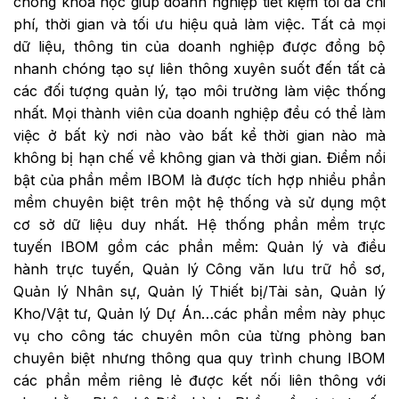
chóng khoa học giúp doanh nghiệp tiết kiệm tối đa chi
phí, thời gian và tối ưu hiệu quả làm việc. Tất cả mọi
dữ liệu, thông tin của doanh nghiệp được đồng bộ
nhanh chóng tạo sự liên thông xuyên suốt đến tất cả
các đối tượng quản lý, tạo môi trường làm việc thống
nhất. Mọi thành viên của doanh nghiệp đều có thể làm
việc ở bất kỳ nơi nào vào bất kể thời gian nào mà
không bị hạn chế về không gian và thời gian. Điểm nổi
bật của phần mềm IBOM là được tích hợp nhiều phần
mềm chuyên biệt trên một hệ thống và sử dụng một
cơ sở dữ liệu duy nhất. Hệ thống phần mềm trực
tuyến IBOM gồm các phần mềm: Quản lý và điều
hành trực tuyến, Quản lý Công văn lưu trữ hồ sơ,
Quản lý Nhân sự, Quản lý Thiết bị/Tài sản, Quản lý
Kho/Vật tư, Quản lý Dự Án…các phần mềm này phục
vụ cho công tác chuyên môn của từng phòng ban
chuyên biệt nhưng thông qua quy trình chung IBOM
các phần mềm riêng lẻ được kết nối liên thông với