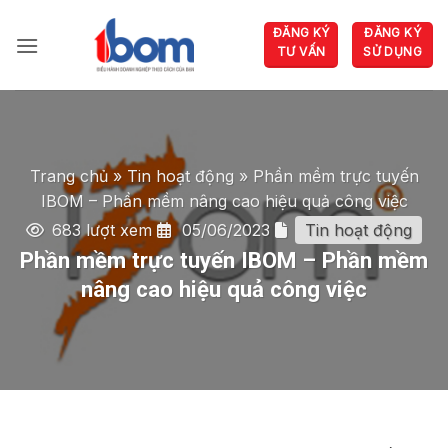
Bỏ
ĐĂNG KÝ
ĐĂNG KÝ
qua
TƯ VẤN
SỬ DỤNG
nội
dung
Trang chủ
»
Tin hoạt động
»
Phần mềm trực tuyến
IBOM – Phần mềm nâng cao hiệu quả công việc
683 lượt xem
05/06/2023
Tin hoạt động
Phần mềm trực tuyến IBOM – Phần mềm
nâng cao hiệu quả công việc