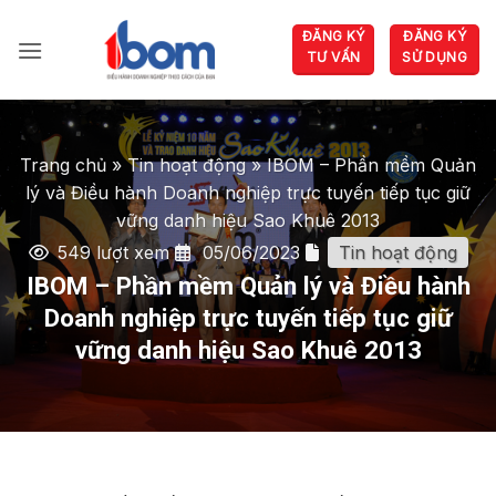
Bỏ
ĐĂNG KÝ
ĐĂNG KÝ
qua
TƯ VẤN
SỬ DỤNG
nội
dung
Trang chủ
»
Tin hoạt động
»
IBOM – Phần mềm Quản
lý và Điều hành Doanh nghiệp trực tuyến tiếp tục giữ
vững danh hiệu Sao Khuê 2013
549 lượt xem
05/06/2023
Tin hoạt động
IBOM – Phần mềm Quản lý và Điều hành
Doanh nghiệp trực tuyến tiếp tục giữ
vững danh hiệu Sao Khuê 2013