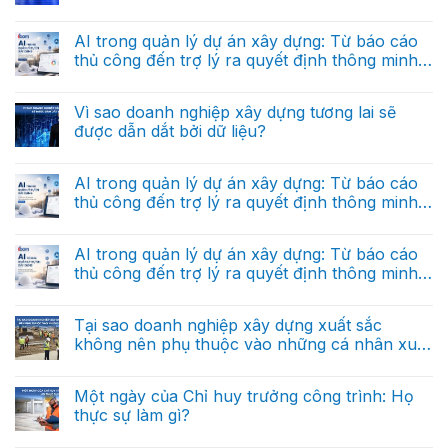
Dữ
Không
liệu
có
thực
bình
AI trong quản lý dự án xây dựng: Từ báo cáo
thi
luận
là
thủ công đến trợ lý ra quyết định thông minh
ở
gì
“Hệ
(Phần cuối)
và
Không
điều
tại
có
hành”
sao
bình
Vì sao doanh nghiệp xây dựng tương lai sẽ
riêng
nó
luận
cho
được dẫn dắt bởi dữ liệu?
ở
khác
doanh
AI
hoàn
nghiệp
Không
trong
toàn
xây
có
quản
với
dựng
bình
AI trong quản lý dự án xây dựng: Từ báo cáo
lý
dữ
trong
luận
dự
liệu
thủ công đến trợ lý ra quyết định thông minh
ở
tương
án
báo
Vì
lai
(Phần 2)
xây
Không
cáo?
sao
dựng:
có
doanh
Từ
bình
AI trong quản lý dự án xây dựng: Từ báo cáo
nghiệp
báo
luận
xây
thủ công đến trợ lý ra quyết định thông minh
ở
cáo
dựng
AI
thủ
(Phần 1)
tương
Không
trong
công
lai
có
quản
đến
sẽ
bình
Tại sao doanh nghiệp xây dựng xuất sắc
lý
trợ
được
luận
dự
lý
không nên phụ thuộc vào những cá nhân xuất
ở
dẫn
án
ra
AI
dắt
sắc?
xây
Không
quyết
trong
bởi
dựng:
có
định
quản
dữ
Từ
bình
thông
Một ngày của Chỉ huy trưởng công trình: Họ
lý
liệu?
báo
luận
minh
dự
thực sự làm gì?
ở
cáo
(Phần
án
Tại
thủ
cuối)
xây
Không
sao
công