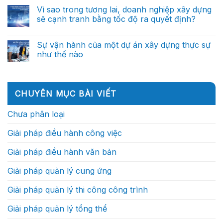
dựng:
có
doanh
đến
Từ
bình
Vì sao trong tương lai, doanh nghiệp xây dựng
nghiệp
trợ
báo
luận
xây
lý
sẽ cạnh tranh bằng tốc độ ra quyết định?
ở
cáo
dựng
ra
Một
thủ
xuất
Không
quyết
ngày
công
sắc
có
định
của
đến
không
bình
thông
Sự vận hành của một dự án xây dựng thực sự
Chỉ
trợ
nên
luận
minh
huy
lý
như thế nào
ở
phụ
(Phần
trưởng
ra
Vì
thuộc
2)
công
Không
quyết
sao
vào
trình:
có
định
trong
những
Họ
bình
thông
tương
cá
thực
luận
minh
lai,
nhân
ở
sự
(Phần
CHUYÊN MỤC BÀI VIẾT
doanh
xuất
Sự
làm
1)
nghiệp
sắc?
vận
gì?
xây
hành
Chưa phân loại
dựng
của
sẽ
một
cạnh
dự
Giải pháp điều hành công việc
tranh
án
bằng
xây
tốc
dựng
Giải pháp điều hành văn bản
độ
thực
ra
sự
quyết
như
Giải pháp quản lý cung ứng
định?
thế
nào
Giải pháp quản lý thi công công trình
Giải pháp quản lý tổng thể