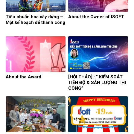
Tiêu chuẩn hóa xây dựng –
About the Owner of ISOFT
Một kế hoạch để thành công
About the Award
[HỘI THẢO] : ” KIỂM SOÁT
TIẾN ĐỘ & SẢN LƯỢNG THI
CÔNG”