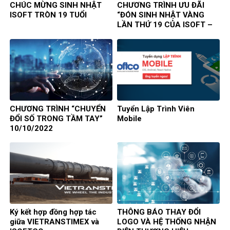
CHÚC MỪNG SINH NHẬT
CHƯƠNG TRÌNH ƯU ĐÃI
ISOFT TRÒN 19 TUỔI
“ĐÓN SINH NHẬT VÀNG
LẦN THỨ 19 CỦA ISOFT –
RỘN RÀNG TRI ÂN”
CHƯƠNG TRÌNH “CHUYỂN
Tuyển Lập Trình Viên
ĐỔI SỐ TRONG TẦM TAY”
Mobile
10/10/2022
Ký kết hợp đồng hợp tác
THÔNG BÁO THAY ĐỔI
giữa VIETRANSTIMEX và
LOGO VÀ HỆ THỐNG NHẬN