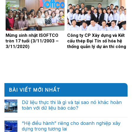
Mừng sinh nhật ISOFTCO
Công ty CP Xây dựng và Kết
tròn 17 tuổi (3/11/2003 –
cấu thép Đại Tín số hóa hệ
3/11/2020)
thống quản lý dự án thi công
BÀI VIẾT MỚI NHẤT
Dữ liệu thực thi là gì và tại sao nó khác hoàn
toàn với dữ liệu báo cáo?
Không
có
bình
“Hệ điều hành” riêng cho doanh nghiệp xây
luận
dựng trong tương lai
ở