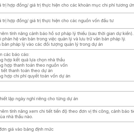
 trị hợp đồng/ giá trị thực hiện cho các khoản mục chi phí tương ứn
 trị hợp đồng/ giá trị thực hiện cho các nguồn vốn đầu tư
êm tính năng cảnh báo hồ sơ pháp lý thiếu (sau thời gian dự kiến).
i phân hệ văn bản trong việc quản lý và lưu trữ văn bản pháp lý.
n bản pháp lý vào các đối tượng quản lý trong dự án
m các báo cáo:
ng hợp kết quả lựa chọn nhà thầu
ng hợp thanh toán theo nguồn vốn
 tiết thanh toán theo dự án
ng hợp chi phí quyết toán vốn dự án
iết lập ngày nghỉ riêng cho từng dự án
êm tính năng xem chi tiết tiến độ theo đơn vị thi công, cảnh báo t
ủa nhà thầu nào.
ơn giá vào bảng định mức