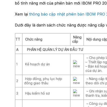
bố tính năng mới của phiên bản mới IBOM PRO 20
Xem lại
thông báo cập nhật phiên bản IBOM PRO 
Dưới đây là danh sách chức năng được nâng cấp 
Nâng
TT
Chức năng
Nội dung cập
cấp
A
PHÂN HỆ QUẢN LÝ DỰ ÁN ĐẦU TƯ
– Cho phép l
– Thiết lập n
1
Kế hoạch dự án
– Bản kế hoạc
của dự án.
Hợp đồng, phụ lục hợp
– Nâng cấp t
2
đồng giao thầu
theo dõi chi 
– Ghi nhận sự
3
Hậu kiểm hồ sơ
thanh tra, ki
– Công cụ để