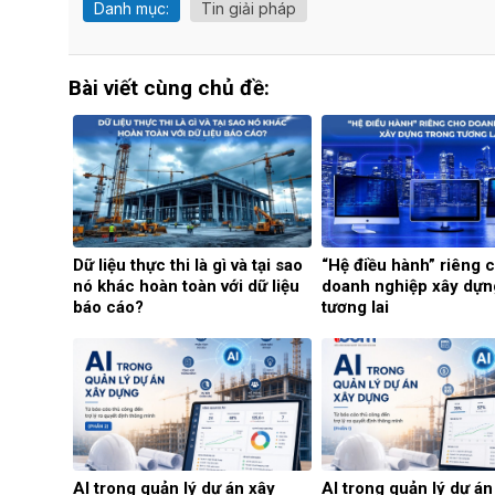
Danh mục:
Tin giải pháp
Bài viết cùng chủ đề:
Dữ liệu thực thi là gì và tại sao
“Hệ điều hành” riêng 
nó khác hoàn toàn với dữ liệu
doanh nghiệp xây dựn
báo cáo?
tương lai
AI trong quản lý dự án xây
AI trong quản lý dự án