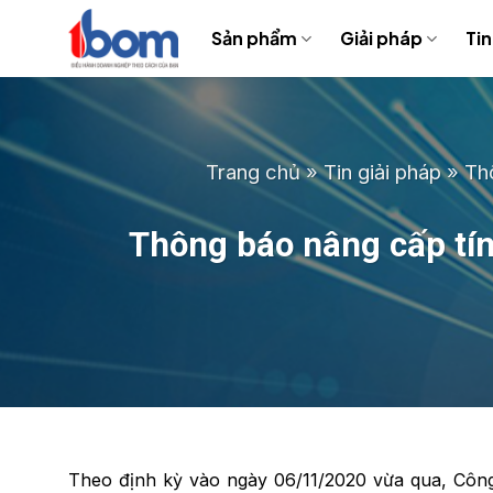
Bỏ
Sản phẩm
Giải pháp
Tin
qua
nội
dung
Trang chủ
»
Tin giải pháp
»
Th
Thông báo nâng cấp tí
Theo định kỳ vào ngày 06/11/2020 vừa qua, Côn