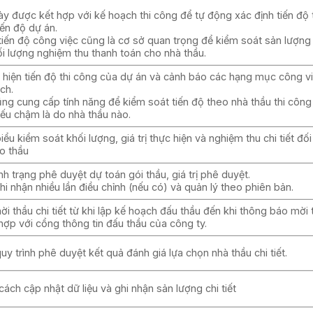
ày được kết hợp với kế hoạch thi công để tự động xác định tiến độ 
iến độ dự án.
tiến độ công việc cũng là cơ sở quan trọng để kiểm soát sản lượn
i lượng nghiệm thu thanh toán cho nhà thầu.
ể hiện tiến độ thi công của dự án và cảnh báo các hạng mục công 
ch.
ng cung cấp tính năng để kiểm soát tiến độ theo nhà thầu thi công
nếu chậm là do nhà thầu nào.
ểu kiểm soát khối lượng, giá trị thực hiện và nghiệm thu chi tiết đối
o thầu
nh trạng phê duyệt dự toán gói thầu, giá trị phê duyệt.
i nhận nhiều lần điều chỉnh (nếu có) và quản lý theo phiên bản.
ời thầu chi tiết từ khi lập kế hoạch đấu thầu đến khi thông báo mời 
 hợp với cổng thông tin đấu thầu của công ty.
quy trình phê duyệt kết quả đánh giá lựa chọn nhà thầu chi tiết.
cách cập nhật dữ liệu và ghi nhận sản lượng chi tiết