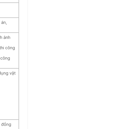
 án,
nh ảnh
thi công
g công
dụng vật
p đồng