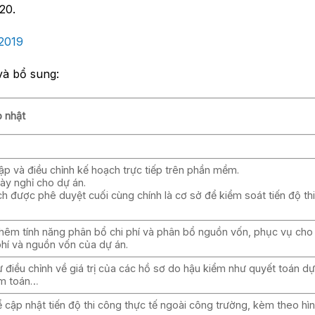
20.
2019
và bổ sung:
 nhật
ập và điều chỉnh kế hoạch trực tiếp trên phần mềm.
gày nghỉ cho dự án.
h được phê duyệt cuối cùng chính là cơ sở để kiểm soát tiến độ th
hêm tính năng phân bổ chi phí và phân bổ nguồn vốn, phục vụ cho
phí và nguồn vốn của dự án.
 điều chỉnh về giá trị của các hồ sơ do hậu kiểm như quyết toán dự
ểm toán…
 cập nhật tiến độ thi công thực tế ngoài công trường, kèm theo hì