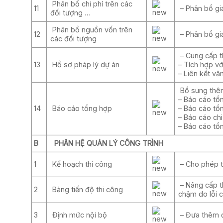
Phân bổ chi phí trên các
11
– Phân bổ giá
đối tượng …
Phân bổ nguồn vốn trên
12
– Phân bổ giá
các đối tượng
– Cung cấp th
13
Hồ sơ pháp lý dự án
– Tích hợp vớ
– Liên kết vă
Bổ sung thê
– Báo cáo tổ
14
Báo cáo tổng hợp
– Báo cáo tổ
– Báo cáo chi
– Báo cáo tổ
B
PHÂN HỆ QUẢN LÝ CÔNG TRÌNH
1
Kế hoạch thi công
– Cho phép th
– Nâng cấp th
2
Bảng tiến độ thi công
chậm do lỗi c
3
Định mức nội bộ
– Đưa thêm đ