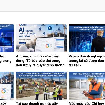
cho
AI trong quản lý dự án xây
Vì sao doanh nghiệp 
g trong
dựng: Từ báo cáo thủ công
tương lai sẽ được dẫn 
đến trợ lý ra quyết định thông
dữ liệu?
minh (Phần cuối)
 xây
Tại sao doanh nghiệp xây
Một ngày của Chỉ huy