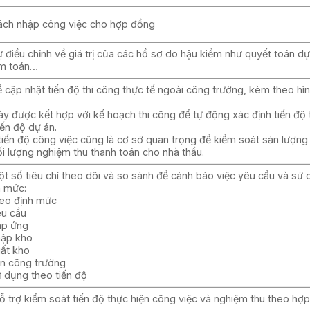
ách nhập công việc cho hợp đồng
 điều chỉnh về giá trị của các hồ sơ do hậu kiểm như quyết toán dự
ểm toán…
 cập nhật tiến độ thi công thực tế ngoài công trường, kèm theo hì
ày được kết hợp với kế hoạch thi công để tự động xác định tiến độ 
iến độ dự án.
tiến độ công việc cũng là cơ sở quan trọng để kiểm soát sản lượn
i lượng nghiệm thu thanh toán cho nhà thầu.
 số tiêu chí theo dõi và so sánh để cảnh báo việc yêu cầu và sử 
h mức:
heo định mức
êu cầu
áp ứng
hập kho
uất kho
ên công trường
ử dụng theo tiến độ
ỗ trợ kiểm soát tiến độ thực hiện công việc và nghiệm thu theo hợ