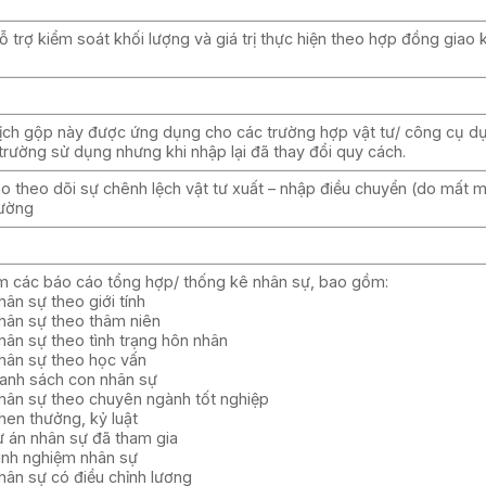
 trợ kiểm soát khối lượng và giá trị thực hiện theo hợp đồng giao 
dịch gộp này được ứng dụng cho các trường hợp vật tư/ công cụ d
trường sử dụng nhưng khi nhập lại đã thay đổi quy cách.
o theo dõi sự chênh lệch vật tư xuất – nhập điều chuyển (do mất m
đường
 các báo cáo tổng hợp/ thống kê nhân sự, bao gồm:
ân sự theo giới tính
hân sự theo thâm niên
hân sự theo tình trạng hôn nhân
hân sự theo học vấn
anh sách con nhân sự
hân sự theo chuyên ngành tốt nghiệp
hen thưởng, kỷ luật
ự án nhân sự đã tham gia
inh nghiệm nhân sự
hân sự có điều chỉnh lương