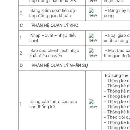
hợp đồng nhận thầu (AB)
nhận thầu.
Bảng kiểm soát tiến độ
– Bảng này hỗ
9
hợp đồng giao khoán
công
C
PHÂN HỆ QUẢN LÝ KHO
Nhập – xuất – nhập điều
– Loại giao 
1
chỉnh
xuất ra công 
Báo cáo chênh lệch nhập
– Một báo cá
2
xuất điều chuyển
thời gian đi 
D
PHÂN HỆ QUẢN LÝ NHÂN SỰ
Bổ sung thêm
– Thống kê nh
– Thống kê n
– Thống kê n
– Thống kê n
Cung cấp thêm các báo
– Thống kê d
1
cáo thống kê
– Thống kê n
– Thống kê k
– Theo dõi d
– Thống kê k
– Thống kê n