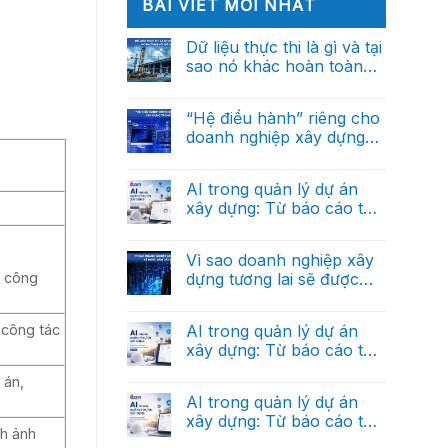
BÀI VIẾT MỚI NHẤT
Dữ liệu thực thi là gì và tại
sao nó khác hoàn toàn
với dữ liệu báo cáo?
Không
có
bình
“Hệ điều hành” riêng cho
luận
doanh nghiệp xây dựng
ở
Dữ
trong tương lai
Không
liệu
có
thực
bình
AI trong quản lý dự án
thi
luận
là
xây dựng: Từ báo cáo thủ
ở
gì
“Hệ
công đến trợ lý ra quyết
và
Không
điều
tại
có
định thông minh (Phần
hành”
sao
bình
Vì sao doanh nghiệp xây
riêng
cuối)
nó
luận
cho
dựng tương lai sẽ được
i công
ở
khác
doanh
AI
hoàn
dẫn dắt bởi dữ liệu?
nghiệp
Không
trong
toàn
xây
có
quản
với
dựng
bình
AI trong quản lý dự án
 công tác
lý
dữ
trong
luận
dự
liệu
xây dựng: Từ báo cáo thủ
ở
tương
án
báo
Vì
lai
công đến trợ lý ra quyết
xây
Không
cáo?
sao
 án,
dựng:
có
định thông minh (Phần 2)
doanh
Từ
bình
AI trong quản lý dự án
nghiệp
báo
luận
xây
xây dựng: Từ báo cáo thủ
ở
cáo
dựng
nh ảnh
AI
thủ
công đến trợ lý ra quyết
tương
Không