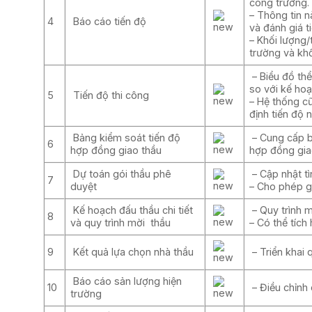
công trường.
– Thông tin n
4
Báo cáo tiến độ
và đánh giá t
– Khối lượng/
trường và khố
– Biểu đồ th
so với kế hoạ
5
Tiến độ thi công
– Hệ thống cũ
định tiến độ 
Bảng kiểm soát tiến độ
– Cung cấp bi
6
hợp đồng giao thầu
hợp đồng gia
Dự toán gói thầu phê
– Cập nhật tì
7
duyệt
– Cho phép gh
Kế hoạch đấu thầu chi tiết
– Quy trình m
8
và quy trình mời thầu
– Có thể tích
9
Kết quả lựa chọn nhà thầu
– Triển khai 
Báo cáo sản lượng hiện
10
– Điều chỉnh 
trường