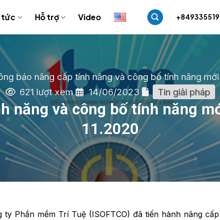
 tức
Hỗ trợ
Video
+84933551
ông báo nâng cấp tính năng và công bố tính năng mớ
621 lượt xem
14/06/2023
Tin giải pháp
nh năng và công bố tính năng m
11.2020
g ty Phần mềm Trí Tuệ (ISOFTCO) đã tiến hành nâng cấp