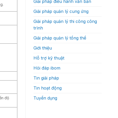
Giải pháp điều hành văn bản
độ
thực
g.
ra
sự
quyết
như
Giải pháp quản lý cung ứng
định?
thế
nào
Giải pháp quản lý thi công công
trình
Giải pháp quản lý tổng thể
Giới thiệu
Hỗ trợ kỹ thuật
Hỏi đáp ibom
Tin giải pháp
Tin hoạt động
Tuyển dụng
iến độ