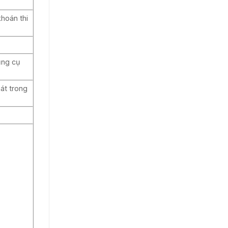
khoán thi
ụng cụ
át trong