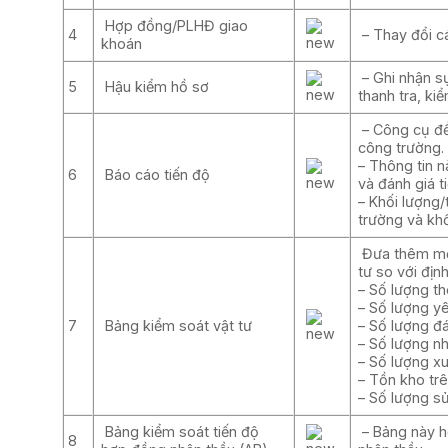
Hợp đồng/PLHĐ giao
4
– Thay đổi c
khoán
– Ghi nhận sự
5
Hậu kiểm hồ sơ
thanh tra, ki
– Công cụ để
công trường.
– Thông tin n
6
Báo cáo tiến độ
và đánh giá t
– Khối lượng/
trường và khố
Đưa thêm một
tư so với địn
– Số lượng t
– Số lượng y
7
Bảng kiểm soát vật tư
– Số lượng đ
– Số lượng n
– Số lượng x
– Tồn kho tr
– Số lượng s
Bảng kiểm soát tiến độ
– Bảng này h
8