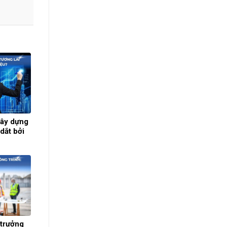
xây dựng
dắt bởi
 trưởng