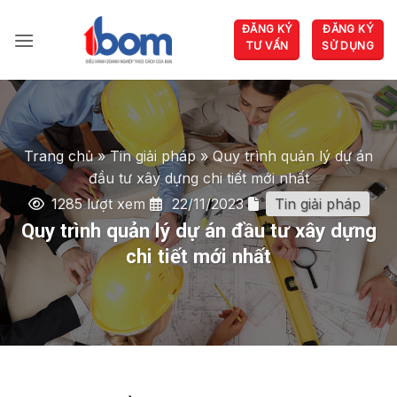
Bỏ
ĐĂNG KÝ
ĐĂNG KÝ
qua
TƯ VẤN
SỬ DỤNG
nội
dung
Trang chủ
»
Tin giải pháp
»
Quy trình quản lý dự án
đầu tư xây dựng chi tiết mới nhất
1285 lượt xem
22/11/2023
Tin giải pháp
Quy trình quản lý dự án đầu tư xây dựng
chi tiết mới nhất