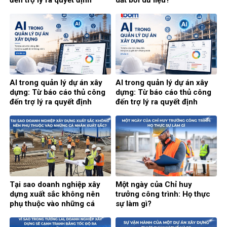
thông minh (Phần cuối)
AI trong quản lý dự án xây
AI trong quản lý dự án xây
dựng: Từ báo cáo thủ công
dựng: Từ báo cáo thủ công
đến trợ lý ra quyết định
đến trợ lý ra quyết định
thông minh (Phần 2)
thông minh (Phần 1)
Tại sao doanh nghiệp xây
Một ngày của Chỉ huy
dựng xuất sắc không nên
trưởng công trình: Họ thực
phụ thuộc vào những cá
sự làm gì?
nhân xuất sắc?