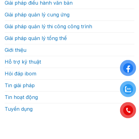
dựng
Giải pháp điều hành văn bản
độ
thực
ra
sự
quyết
như
Giải pháp quản lý cung ứng
định?
thế
nào
Giải pháp quản lý thi công công trình
Giải pháp quản lý tổng thể
Giới thiệu
Hỗ trợ kỹ thuật
Hỏi đáp ibom
Tin giải pháp
Tin hoạt động
Tuyển dụng