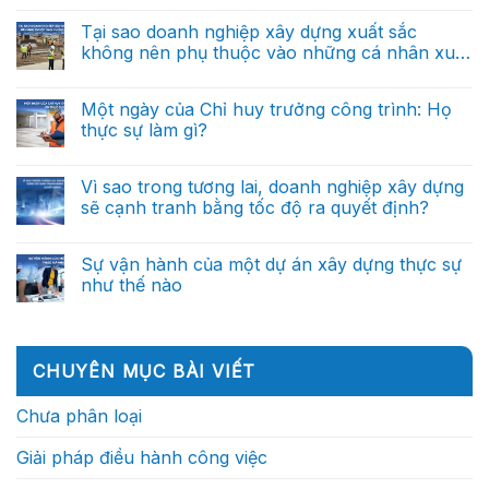
trong
công
lai
có
quản
đến
sẽ
bình
Tại sao doanh nghiệp xây dựng xuất sắc
lý
trợ
được
luận
dự
lý
không nên phụ thuộc vào những cá nhân xuất
ở
dẫn
án
ra
AI
dắt
sắc?
xây
Không
quyết
trong
bởi
dựng:
có
định
quản
dữ
Từ
bình
thông
Một ngày của Chỉ huy trưởng công trình: Họ
lý
liệu?
báo
luận
minh
dự
thực sự làm gì?
ở
cáo
(Phần
án
Tại
thủ
cuối)
xây
Không
sao
công
dựng:
có
doanh
đến
Từ
bình
Vì sao trong tương lai, doanh nghiệp xây dựng
nghiệp
trợ
báo
luận
xây
lý
sẽ cạnh tranh bằng tốc độ ra quyết định?
ở
cáo
dựng
ra
Một
thủ
xuất
Không
quyết
ngày
công
sắc
có
định
của
đến
không
bình
thông
Sự vận hành của một dự án xây dựng thực sự
Chỉ
trợ
nên
luận
minh
huy
lý
như thế nào
ở
phụ
(Phần
trưởng
ra
Vì
thuộc
2)
công
Không
quyết
sao
vào
trình:
có
định
trong
những
Họ
bình
thông
tương
cá
thực
luận
minh
lai,
nhân
ở
sự
(Phần
CHUYÊN MỤC BÀI VIẾT
doanh
xuất
Sự
làm
1)
nghiệp
sắc?
vận
gì?
xây
hành
Chưa phân loại
dựng
của
sẽ
một
cạnh
dự
Giải pháp điều hành công việc
tranh
án
bằng
xây
tốc