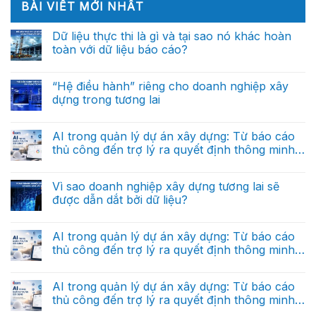
BÀI VIẾT MỚI NHẤT
Dữ liệu thực thi là gì và tại sao nó khác hoàn
toàn với dữ liệu báo cáo?
Không
có
bình
“Hệ điều hành” riêng cho doanh nghiệp xây
luận
dựng trong tương lai
ở
Dữ
Không
liệu
có
thực
bình
AI trong quản lý dự án xây dựng: Từ báo cáo
thi
luận
là
thủ công đến trợ lý ra quyết định thông minh
ở
gì
“Hệ
(Phần cuối)
và
Không
điều
tại
có
hành”
sao
bình
Vì sao doanh nghiệp xây dựng tương lai sẽ
riêng
nó
luận
cho
được dẫn dắt bởi dữ liệu?
ở
khác
doanh
AI
hoàn
nghiệp
Không
trong
toàn
xây
có
quản
với
dựng
bình
AI trong quản lý dự án xây dựng: Từ báo cáo
lý
dữ
trong
luận
dự
liệu
thủ công đến trợ lý ra quyết định thông minh
ở
tương
án
báo
Vì
lai
(Phần 2)
xây
Không
cáo?
sao
dựng:
có
doanh
Từ
bình
AI trong quản lý dự án xây dựng: Từ báo cáo
nghiệp
báo
luận
xây
thủ công đến trợ lý ra quyết định thông minh
ở
cáo
dựng
AI
thủ
(Phần 1)
tương
Không