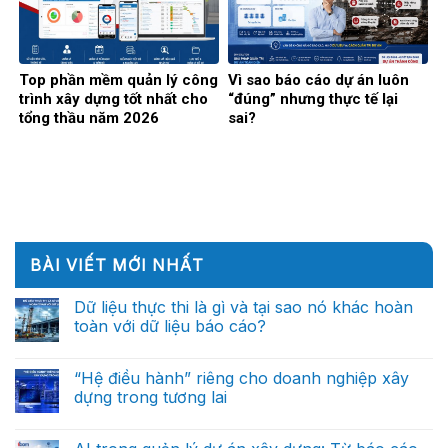
Top phần mềm quản lý công
Vì sao báo cáo dự án luôn
trình xây dựng tốt nhất cho
“đúng” nhưng thực tế lại
tổng thầu năm 2026
sai?
BÀI VIẾT MỚI NHẤT
Dữ liệu thực thi là gì và tại sao nó khác hoàn
toàn với dữ liệu báo cáo?
Không
có
bình
“Hệ điều hành” riêng cho doanh nghiệp xây
luận
dựng trong tương lai
ở
Dữ
Không
liệu
có
thực
bình