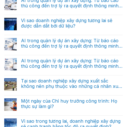
AI trong quản lý dự án xây dựng: Từ báo cáo
thi
luận
là
thủ công đến trợ lý ra quyết định thông minh
ở
gì
“Hệ
(Phần cuối)
và
Không
điều
tại
có
hành”
sao
bình
Vì sao doanh nghiệp xây dựng tương lai sẽ
riêng
nó
luận
cho
được dẫn dắt bởi dữ liệu?
ở
khác
doanh
AI
hoàn
nghiệp
Không
trong
toàn
xây
có
quản
với
dựng
bình
AI trong quản lý dự án xây dựng: Từ báo cáo
lý
dữ
trong
luận
dự
liệu
thủ công đến trợ lý ra quyết định thông minh
ở
tương
án
báo
Vì
lai
(Phần 2)
xây
Không
cáo?
sao
dựng:
có
doanh
Từ
bình
AI trong quản lý dự án xây dựng: Từ báo cáo
nghiệp
báo
luận
xây
thủ công đến trợ lý ra quyết định thông minh
ở
cáo
dựng
AI
thủ
(Phần 1)
tương
Không
trong
công
lai
có
quản
đến
sẽ
bình
Tại sao doanh nghiệp xây dựng xuất sắc
lý
trợ
được
luận
dự
lý
không nên phụ thuộc vào những cá nhân xuất
ở
dẫn
án
ra
AI
dắt
sắc?
xây
Không
quyết
trong
bởi
dựng:
có
định
quản
dữ
Từ
bình
thông
Một ngày của Chỉ huy trưởng công trình: Họ
lý
liệu?
báo
luận
minh
dự
thực sự làm gì?
ở
cáo
(Phần
án
Tại
thủ
cuối)
xây
Không
sao
công
dựng:
có
doanh
đến
Từ
bình
Vì sao trong tương lai, doanh nghiệp xây dựng
nghiệp
trợ
báo
luận
xây
lý
sẽ cạnh tranh bằng tốc độ ra quyết định?
ở
cáo