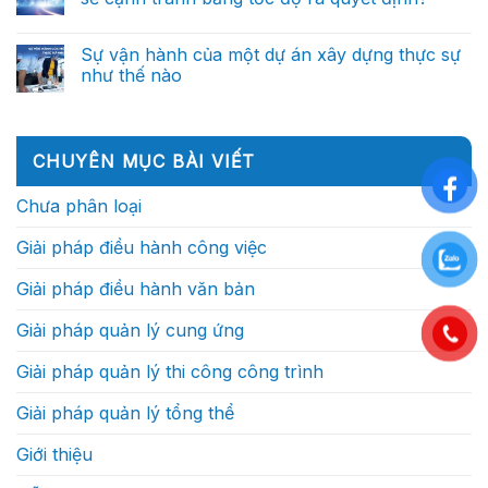
dựng
ra
Một
thủ
xuất
Không
quyết
ngày
công
sắc
có
định
của
đến
không
bình
thông
Sự vận hành của một dự án xây dựng thực sự
Chỉ
trợ
nên
luận
minh
huy
lý
như thế nào
ở
phụ
(Phần
trưởng
ra
Vì
thuộc
2)
công
Không
quyết
sao
vào
trình:
có
định
trong
những
Họ
bình
thông
tương
cá
thực
luận
minh
lai,
nhân
ở
sự
(Phần
CHUYÊN MỤC BÀI VIẾT
doanh
xuất
Sự
làm
1)
nghiệp
sắc?
vận
gì?
xây
hành
Chưa phân loại
dựng
của
sẽ
một
cạnh
dự
Giải pháp điều hành công việc
tranh
án
bằng
xây
tốc
dựng
Giải pháp điều hành văn bản
độ
thực
ra
sự
quyết
như
Giải pháp quản lý cung ứng
định?
thế
nào
Giải pháp quản lý thi công công trình
Giải pháp quản lý tổng thể
Giới thiệu