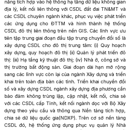
năng tích hợp vào hệ thống hạ tầng dữ liệu không gian
địa lý, kết nối liên thông với CSDL đất đai TN&MT và
các CSDL chuyên ngành khác, phục vụ việc phát triển
các ứng dụng cho ĐTTM và hình thành hệ thống
CSDL đô thị liên thông trên nền GIS. Các lĩnh vực ưu
tiên tập trung giai đoạn đầu tập trung chuyển đổi số là
xây dựng CSDL cho đô thị trung tâm: (i) Quy hoạch
xây dựng, quy hoạch đô thị (ii) Quản lý phát triển đô
thị: (iii) Hạ tầng kỹ thuật đô thị; (iv) Nhà ở, công sở và
thị trường bất động sản. Giai đoạn dài hạn mở rộng
sang các lĩnh vực còn lại của ngành Xây dựng và triển
khai trên toàn địa bàn các tỉnh. Triển khai chuyển đổi
số và xây dựng CSDL ngành xây dựng địa phương cần
bảo đảm không trùng lặp, cập nhật, kết nối, chia sẻ
với các CSDL cấp Tỉnh, kết nối ngành dọc với Bộ Xây
dựng theo yêu cầu và thông qua Nền tảng tích hợp,
chia sẻ dữ liệu quốc gia(NDXP). Trên cơ sở nền tảng
CSDL đó, hệ thống ứng dụng phục vụ quản lý Nhà