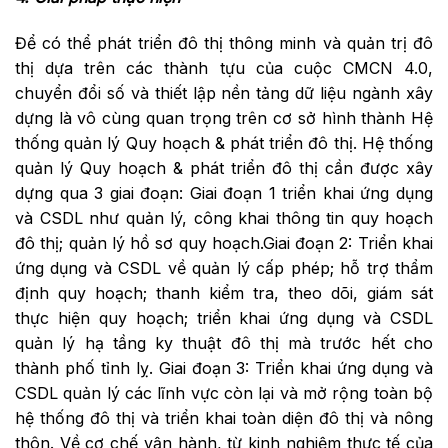
Để có thể phát triển đô thị thông minh và quản trị đô
thị dựa trên các thành tựu của cuộc CMCN 4.0,
chuyển đổi số và thiết lập nền tảng dữ liệu ngành xây
dựng là vô cùng quan trọng trên cơ sở hình thành Hệ
thống quản lý Quy hoạch & phát triển đô thị. Hệ thống
quản lý Quy hoạch & phát triển đô thị cần được xây
dựng qua 3 giai đoạn: Giai đoạn 1 triển khai ứng dụng
và CSDL như quản lý, công khai thông tin quy hoạch
đô thị; quản lý hồ sơ quy hoạch.Giai đoạn 2: Triển khai
ứng dụng và CSDL về quản lý cấp phép; hỗ trợ thẩm
định quy hoạch; thanh kiểm tra, theo dõi, giám sát
thực hiện quy hoạch; triển khai ứng dụng và CSDL
quản lý hạ tầng ky thuật đô thị mà trước hết cho
thành phố tỉnh lỵ. Giai đoạn 3: Triển khai ứng dụng và
CSDL quản lý các lĩnh vực còn lại và mở rộng toàn bộ
hệ thống đô thị và triển khai toàn diện đô thị và nông
thôn. Về cơ chế vận hành, từ kinh nghiệm thực tế của