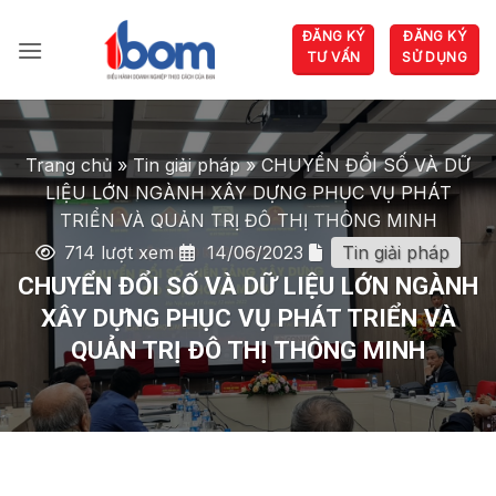
Bỏ
ĐĂNG KÝ
ĐĂNG KÝ
qua
TƯ VẤN
SỬ DỤNG
nội
dung
Trang chủ
»
Tin giải pháp
»
CHUYỂN ĐỔI SỐ VÀ DỮ
LIỆU LỚN NGÀNH XÂY DỰNG PHỤC VỤ PHÁT
TRIỂN VÀ QUẢN TRỊ ĐÔ THỊ THÔNG MINH
714 lượt xem
14/06/2023
Tin giải pháp
CHUYỂN ĐỔI SỐ VÀ DỮ LIỆU LỚN NGÀNH
XÂY DỰNG PHỤC VỤ PHÁT TRIỂN VÀ
QUẢN TRỊ ĐÔ THỊ THÔNG MINH