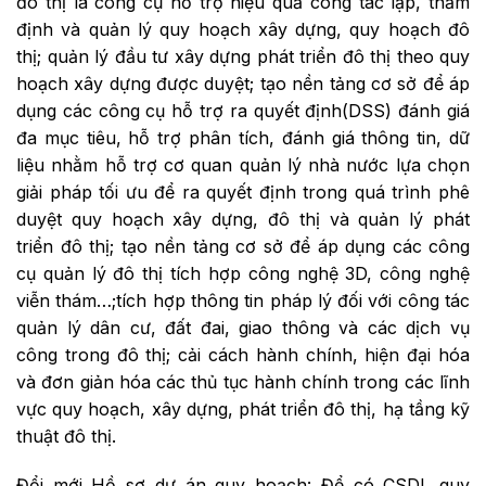
đô thị là công cụ hỗ trợ hiệu quả công tác lập, thẩm
định và quản lý quy hoạch xây dựng, quy hoạch đô
thị; quản lý đầu tư xây dựng phát triển đô thị theo quy
hoạch xây dựng được duyệt; tạo nền tảng cơ sở để áp
dụng các công cụ hỗ trợ ra quyết định(DSS) đánh giá
đa mục tiêu, hỗ trợ phân tích, đánh giá thông tin, dữ
liệu nhằm hỗ trợ cơ quan quản lý nhà nước lựa chọn
giải pháp tối ưu để ra quyết định trong quá trình phê
duyệt quy hoạch xây dựng, đô thị và quản lý phát
triển đô thị; tạo nền tảng cơ sở để áp dụng các công
cụ quản lý đô thị tích hợp công nghệ 3D, công nghệ
viễn thám…;tích hợp thông tin pháp lý đối với công tác
quản lý dân cư, đất đai, giao thông và các dịch vụ
công trong đô thị; cải cách hành chính, hiện đại hóa
và đơn giản hóa các thủ tục hành chính trong các lĩnh
vực quy hoạch, xây dựng, phát triển đô thị, hạ tầng kỹ
thuật đô thị.
Đổi mới Hồ sơ dự án quy hoạch: Để có CSDL quy