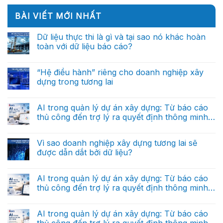
BÀI VIẾT MỚI NHẤT
Dữ liệu thực thi là gì và tại sao nó khác hoàn
toàn với dữ liệu báo cáo?
Không
có
bình
“Hệ điều hành” riêng cho doanh nghiệp xây
luận
dựng trong tương lai
ở
Dữ
Không
liệu
có
thực
bình
AI trong quản lý dự án xây dựng: Từ báo cáo
thi
luận
là
thủ công đến trợ lý ra quyết định thông minh
ở
gì
“Hệ
(Phần cuối)
và
Không
điều
tại
có
hành”
sao
bình
Vì sao doanh nghiệp xây dựng tương lai sẽ
riêng
nó
luận
cho
được dẫn dắt bởi dữ liệu?
ở
khác
doanh
AI
hoàn
nghiệp
Không
trong
toàn
xây
có
quản
với
dựng
bình
AI trong quản lý dự án xây dựng: Từ báo cáo
lý
dữ
trong
luận
dự
liệu
thủ công đến trợ lý ra quyết định thông minh
ở
tương
án
báo
Vì
lai
(Phần 2)
xây
Không
cáo?
sao
dựng:
có
doanh
Từ
bình
AI trong quản lý dự án xây dựng: Từ báo cáo
nghiệp
báo
luận
xây
thủ công đến trợ lý ra quyết định thông minh