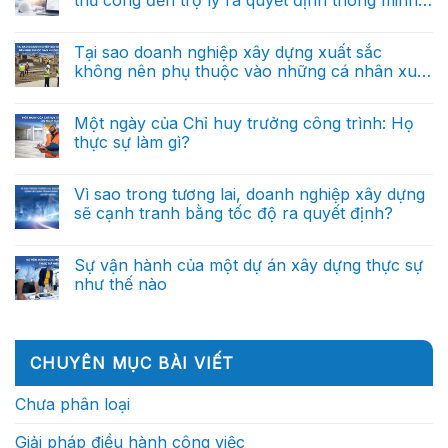
ở
cáo
dựng
AI
thủ
(Phần 1)
tương
Không
trong
công
lai
có
quản
đến
sẽ
bình
Tại sao doanh nghiệp xây dựng xuất sắc
lý
trợ
được
luận
dự
lý
không nên phụ thuộc vào những cá nhân xuất
ở
dẫn
án
ra
AI
dắt
sắc?
xây
Không
quyết
trong
bởi
dựng:
có
định
quản
dữ
Từ
bình
thông
Một ngày của Chỉ huy trưởng công trình: Họ
lý
liệu?
báo
luận
minh
dự
thực sự làm gì?
ở
cáo
(Phần
án
Tại
thủ
cuối)
xây
Không
sao
công
dựng:
có
doanh
đến
Từ
bình
Vì sao trong tương lai, doanh nghiệp xây dựng
nghiệp
trợ
báo
luận
xây
lý
sẽ cạnh tranh bằng tốc độ ra quyết định?
ở
cáo
dựng
ra
Một
thủ
xuất
Không
quyết
ngày
công
sắc
có
định
của
đến
không
bình
thông
Sự vận hành của một dự án xây dựng thực sự
Chỉ
trợ
nên
luận
minh
huy
lý
như thế nào
ở
phụ
(Phần
trưởng
ra
Vì
thuộc
2)
công
Không
quyết
sao
vào
trình:
có
định
trong
những
Họ
bình
thông
tương
cá
thực
luận
minh
lai,
nhân
ở
sự
(Phần
CHUYÊN MỤC BÀI VIẾT
doanh
xuất
Sự
làm
1)
nghiệp
sắc?
vận
gì?
xây
hành
Chưa phân loại
dựng
của
sẽ
một
cạnh
dự
Giải pháp điều hành công việc
tranh
án