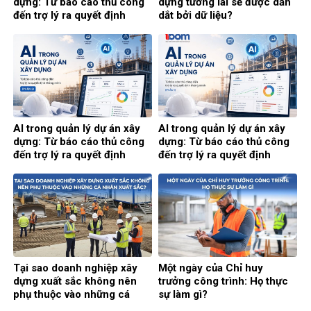
dựng: Từ báo cáo thủ công
dựng tương lai sẽ được dẫn
đến trợ lý ra quyết định
dắt bởi dữ liệu?
thông minh (Phần cuối)
AI trong quản lý dự án xây
AI trong quản lý dự án xây
dựng: Từ báo cáo thủ công
dựng: Từ báo cáo thủ công
đến trợ lý ra quyết định
đến trợ lý ra quyết định
thông minh (Phần 2)
thông minh (Phần 1)
Tại sao doanh nghiệp xây
Một ngày của Chỉ huy
dựng xuất sắc không nên
trưởng công trình: Họ thực
phụ thuộc vào những cá
sự làm gì?
nhân xuất sắc?