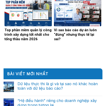
Top phần mềm quản lý công
Vì sao báo cáo dự án luôn
trình xây dựng tốt nhất cho
“đúng” nhưng thực tế lại
tổng thầu năm 2026
sai?
BÀI VIẾT MỚI NHẤT
Dữ liệu thực thi là gì và tại sao nó khác hoàn
toàn với dữ liệu báo cáo?
Không
có
bình
“Hệ điều hành” riêng cho doanh nghiệp xây
luận
dựng trong tương lai
ở