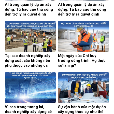
AI trong quản lý dự án xây
AI trong quản lý dự án xây
dựng: Từ báo cáo thủ công
dựng: Từ báo cáo thủ công
đến trợ lý ra quyết định
đến trợ lý ra quyết định
thông minh (Phần 2)
thông minh (Phần 1)
Tại sao doanh nghiệp xây
Một ngày của Chỉ huy
dựng xuất sắc không nên
trưởng công trình: Họ thực
phụ thuộc vào những cá
sự làm gì?
nhân xuất sắc?
Vì sao trong tương lai,
Sự vận hành của một dự án
doanh nghiệp xây dựng sẽ
xây dựng thực sự như thế