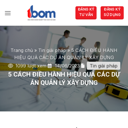
Bỏ
ĐĂNG KÝ
ĐĂNG KÝ
qua
TƯ VẤN
SỬ DỤNG
nội
dung
Trang chủ
»
Tin giải pháp
»
5 CÁCH ĐIỀU HÀNH
HIỆU QUẢ CÁC DỰ ÁN QUẢN LÝ XÂY DỰNG
1099 lượt xem
14/06/2023
Tin giải pháp
5 CÁCH ĐIỀU HÀNH HIỆU QUẢ CÁC DỰ
ÁN QUẢN LÝ XÂY DỰNG