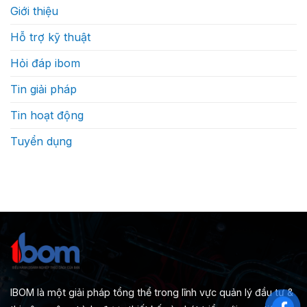
Giới thiệu
Hỗ trợ kỹ thuật
Hỏi đáp ibom
Tin giải pháp
Tin hoạt động
Tuyển dụng
IBOM là một giải pháp tổng thể trong lĩnh vực quản lý đầu tư &