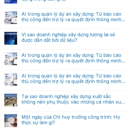
Dữ
Không
liệu
có
thực
bình
AI trong quản lý dự án xây dựng: Từ báo cáo
thi
luận
là
thủ công đến trợ lý ra quyết định thông minh
ở
gì
“Hệ
(Phần cuối)
và
Không
điều
tại
có
hành”
sao
bình
Vì sao doanh nghiệp xây dựng tương lai sẽ
riêng
nó
luận
cho
được dẫn dắt bởi dữ liệu?
ở
khác
doanh
AI
hoàn
nghiệp
Không
trong
toàn
xây
có
quản
với
dựng
bình
AI trong quản lý dự án xây dựng: Từ báo cáo
lý
dữ
trong
luận
dự
liệu
thủ công đến trợ lý ra quyết định thông minh
ở
tương
án
báo
Vì
lai
(Phần 2)
xây
Không
cáo?
sao
dựng:
có
doanh
Từ
bình
AI trong quản lý dự án xây dựng: Từ báo cáo
nghiệp
báo
luận
xây
thủ công đến trợ lý ra quyết định thông minh
ở
cáo
dựng
AI
thủ
(Phần 1)
tương
Không
trong
công
lai
có
quản
đến
sẽ
bình
Tại sao doanh nghiệp xây dựng xuất sắc
lý
trợ
được
luận
dự
lý
không nên phụ thuộc vào những cá nhân xuất
ở
dẫn
án
ra
AI
dắt
sắc?
xây
Không
quyết
trong
bởi
dựng:
có
định
quản
dữ
Từ
bình
thông
Một ngày của Chỉ huy trưởng công trình: Họ
lý
liệu?
báo
luận
minh
dự
thực sự làm gì?
ở
cáo
(Phần
án
Tại
thủ
cuối)
xây
Không