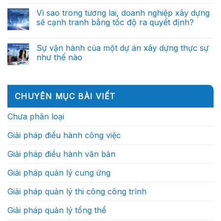
sao
công
dựng:
có
doanh
đến
Từ
bình
Vì sao trong tương lai, doanh nghiệp xây dựng
nghiệp
trợ
báo
luận
xây
lý
sẽ cạnh tranh bằng tốc độ ra quyết định?
ở
cáo
dựng
ra
Một
thủ
xuất
Không
quyết
ngày
công
sắc
có
định
của
đến
không
bình
thông
Sự vận hành của một dự án xây dựng thực sự
Chỉ
trợ
nên
luận
minh
huy
lý
như thế nào
ở
phụ
(Phần
trưởng
ra
Vì
thuộc
2)
công
Không
quyết
sao
vào
trình:
có
định
trong
những
Họ
bình
thông
tương
cá
thực
luận
minh
lai,
nhân
ở
sự
(Phần
CHUYÊN MỤC BÀI VIẾT
doanh
xuất
Sự
làm
1)
nghiệp
sắc?
vận
gì?
xây
hành
Chưa phân loại
dựng
của
sẽ
một
cạnh
dự
Giải pháp điều hành công việc
tranh
án
bằng
xây
tốc
dựng
Giải pháp điều hành văn bản
độ
thực
ra
sự
quyết
như
Giải pháp quản lý cung ứng
định?
thế
nào
Giải pháp quản lý thi công công trình
Giải pháp quản lý tổng thể