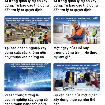
AI trong quản lý dự án xây
AI trong quản lý dự án xây
dựng: Từ báo cáo thủ công
dựng: Từ báo cáo thủ công
đến trợ lý ra quyết định
đến trợ lý ra quyết định
thông minh (Phần 2)
thông minh (Phần 1)
Tại sao doanh nghiệp xây
Một ngày của Chỉ huy
dựng xuất sắc không nên
trưởng công trình: Họ thực
phụ thuộc vào những cá
sự làm gì?
nhân xuất sắc?
Vì sao trong tương lai,
Sự vận hành của một dự án
doanh nghiệp xây dựng sẽ
xây dựng thực sự như thế
cạnh tranh bằng tốc độ ra
nào