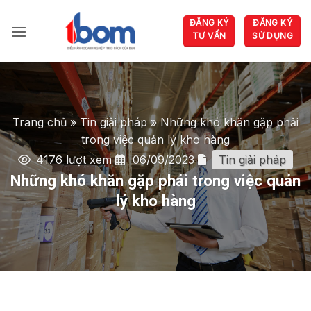
Bỏ
ĐĂNG KÝ
ĐĂNG KÝ
qua
TƯ VẤN
SỬ DỤNG
nội
dung
Trang chủ
»
Tin giải pháp
»
Những khó khăn gặp phải
trong việc quản lý kho hàng
4176 lượt xem
06/09/2023
Tin giải pháp
Những khó khăn gặp phải trong việc quản
lý kho hàng