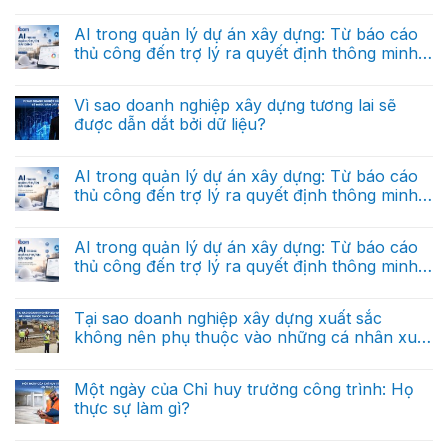
Không
liệu
có
thực
bình
AI trong quản lý dự án xây dựng: Từ báo cáo
thi
luận
là
thủ công đến trợ lý ra quyết định thông minh
ở
gì
“Hệ
(Phần cuối)
và
Không
điều
tại
có
hành”
sao
bình
Vì sao doanh nghiệp xây dựng tương lai sẽ
riêng
nó
luận
cho
được dẫn dắt bởi dữ liệu?
ở
khác
doanh
AI
hoàn
nghiệp
Không
trong
toàn
xây
có
quản
với
dựng
bình
AI trong quản lý dự án xây dựng: Từ báo cáo
lý
dữ
trong
luận
dự
liệu
thủ công đến trợ lý ra quyết định thông minh
ở
tương
án
báo
Vì
lai
(Phần 2)
xây
Không
cáo?
sao
dựng:
có
doanh
Từ
bình
AI trong quản lý dự án xây dựng: Từ báo cáo
nghiệp
báo
luận
xây
thủ công đến trợ lý ra quyết định thông minh
ở
cáo
dựng
AI
thủ
(Phần 1)
tương
Không
trong
công
lai
có
quản
đến
sẽ
bình
Tại sao doanh nghiệp xây dựng xuất sắc
lý
trợ
được
luận
dự
lý
không nên phụ thuộc vào những cá nhân xuất
ở
dẫn
án
ra
AI
dắt
sắc?
xây
Không
quyết
trong
bởi
dựng:
có
định
quản
dữ
Từ
bình
thông
Một ngày của Chỉ huy trưởng công trình: Họ
lý
liệu?
báo
luận
minh
dự
thực sự làm gì?
ở
cáo
(Phần
án
Tại
thủ
cuối)
xây
Không
sao
công
dựng:
có