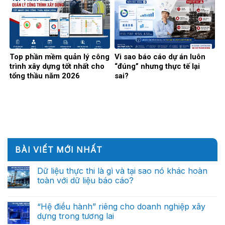
Top phần mềm quản lý công
Vì sao báo cáo dự án luôn
trình xây dựng tốt nhất cho
“đúng” nhưng thực tế lại
tổng thầu năm 2026
sai?
BÀI VIẾT MỚI NHẤT
Dữ liệu thực thi là gì và tại sao nó khác hoàn
toàn với dữ liệu báo cáo?
Không
có
bình
“Hệ điều hành” riêng cho doanh nghiệp xây
luận
dựng trong tương lai
ở
Dữ