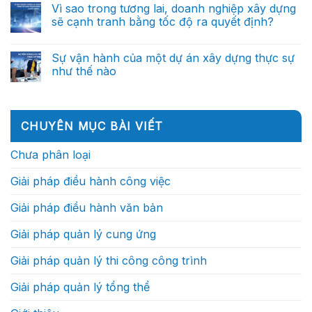
doanh
đến
Từ
bình
Vì sao trong tương lai, doanh nghiệp xây dựng
nghiệp
trợ
báo
luận
xây
lý
sẽ cạnh tranh bằng tốc độ ra quyết định?
ở
cáo
dựng
ra
Một
thủ
xuất
Không
quyết
ngày
công
sắc
có
định
của
đến
không
bình
thông
Sự vận hành của một dự án xây dựng thực sự
Chỉ
trợ
nên
luận
minh
huy
lý
như thế nào
ở
phụ
(Phần
trưởng
ra
Vì
thuộc
2)
công
Không
quyết
sao
vào
trình:
có
định
trong
những
Họ
bình
thông
tương
cá
thực
luận
minh
lai,
nhân
ở
sự
(Phần
CHUYÊN MỤC BÀI VIẾT
doanh
xuất
Sự
làm
1)
nghiệp
sắc?
vận
gì?
xây
hành
Chưa phân loại
dựng
của
sẽ
một
cạnh
dự
Giải pháp điều hành công việc
tranh
án
bằng
xây
tốc
dựng
Giải pháp điều hành văn bản
độ
thực
ra
sự
quyết
như
Giải pháp quản lý cung ứng
định?
thế
nào
Giải pháp quản lý thi công công trình
Giải pháp quản lý tổng thể