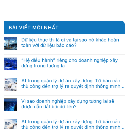
BÀI VIẾT MỚI NHẤT
Dữ liệu thực thi là gì và tại sao nó khác hoàn
toàn với dữ liệu báo cáo?
Không
có
bình
“Hệ điều hành” riêng cho doanh nghiệp xây
luận
dựng trong tương lai
ở
Dữ
Không
liệu
có
thực
bình
AI trong quản lý dự án xây dựng: Từ báo cáo
thi
luận
là
thủ công đến trợ lý ra quyết định thông minh
ở
gì
“Hệ
(Phần cuối)
và
Không
điều
tại
có
hành”
sao
bình
Vì sao doanh nghiệp xây dựng tương lai sẽ
riêng
nó
luận
cho
được dẫn dắt bởi dữ liệu?
ở
khác
doanh
AI
hoàn
nghiệp
Không
trong
toàn
xây
có
quản
với
dựng
bình
AI trong quản lý dự án xây dựng: Từ báo cáo
lý
dữ
trong
luận
dự
liệu
thủ công đến trợ lý ra quyết định thông minh
ở
tương