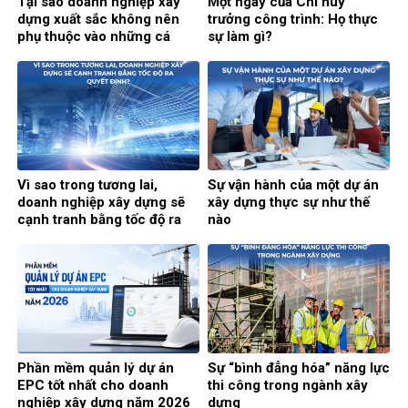
Tại sao doanh nghiệp xây
Một ngày của Chỉ huy
dựng xuất sắc không nên
trưởng công trình: Họ thực
phụ thuộc vào những cá
sự làm gì?
nhân xuất sắc?
Vì sao trong tương lai,
Sự vận hành của một dự án
doanh nghiệp xây dựng sẽ
xây dựng thực sự như thế
cạnh tranh bằng tốc độ ra
nào
quyết định?
Phần mềm quản lý dự án
Sự “bình đẳng hóa” năng lực
EPC tốt nhất cho doanh
thi công trong ngành xây
nghiệp xây dựng năm 2026
dựng