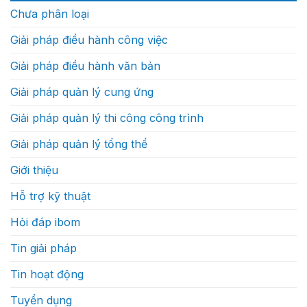
xây
hành
Chưa phân loại
dựng
của
sẽ
một
cạnh
dự
Giải pháp điều hành công việc
tranh
án
bằng
xây
tốc
dựng
Giải pháp điều hành văn bản
độ
thực
ra
sự
quyết
như
Giải pháp quản lý cung ứng
định?
thế
nào
Giải pháp quản lý thi công công trình
Giải pháp quản lý tổng thể
Giới thiệu
Hỗ trợ kỹ thuật
Hỏi đáp ibom
Tin giải pháp
Tin hoạt động
Tuyển dụng