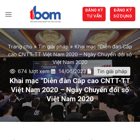
Bỏ
ĐĂNG KÝ
ĐĂNG KÝ
qua
TƯ VẤN
SỬ DỤNG
nội
dung
Trang chủ
»
Tin giải pháp
»
Khai mạc “Diễn đàn Cấp
cao CNTT-TT Việt Nam 2020 – Ngày Chuyển đổi số
Việt Nam 2020
674 lượt xem
14/06/2023
Tin giải pháp
Khai mạc “Diễn đàn Cấp cao CNTT-TT
Việt Nam 2020 – Ngày Chuyển đổi số
Việt Nam 2020