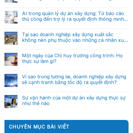
án
báo
Vì
lai
(Phần 2)
xây
Không
cáo?
sao
dựng:
có
doanh
Từ
bình
AI trong quản lý dự án xây dựng: Từ báo cáo
nghiệp
báo
luận
xây
thủ công đến trợ lý ra quyết định thông minh
ở
cáo
dựng
AI
thủ
(Phần 1)
tương
Không
trong
công
lai
có
quản
đến
sẽ
bình
Tại sao doanh nghiệp xây dựng xuất sắc
lý
trợ
được
luận
dự
lý
không nên phụ thuộc vào những cá nhân xuất
ở
dẫn
án
ra
AI
dắt
sắc?
xây
Không
quyết
trong
bởi
dựng:
có
định
quản
dữ
Từ
bình
thông
Một ngày của Chỉ huy trưởng công trình: Họ
lý
liệu?
báo
luận
minh
dự
thực sự làm gì?
ở
cáo
(Phần
án
Tại
thủ
cuối)
xây
Không
sao
công
dựng:
có
doanh
đến
Từ
bình
Vì sao trong tương lai, doanh nghiệp xây dựng
nghiệp
trợ
báo
luận
xây
lý
sẽ cạnh tranh bằng tốc độ ra quyết định?
ở
cáo
dựng
ra
Một
thủ
xuất
Không
quyết
ngày
công
sắc
có
định
của
đến
không
bình
thông
Sự vận hành của một dự án xây dựng thực sự
Chỉ
trợ
nên
luận
minh
huy
lý
như thế nào
ở
phụ
(Phần
trưởng
ra
Vì
thuộc
2)
công
Không
quyết
sao
vào
trình:
có
định
trong
những
Họ
bình
thông
tương
cá
thực
luận
minh
lai,
nhân
ở
sự
(Phần
CHUYÊN MỤC BÀI VIẾT
doanh
xuất
Sự
làm
1)
nghiệp
sắc?
vận
gì?