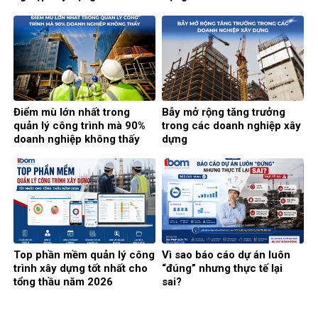
Điểm mù lớn nhất trong
Bẫy mở rộng tăng trưởng
quản lý công trình mà 90%
trong các doanh nghiệp xây
doanh nghiệp không thấy
dựng
Top phần mềm quản lý công
Vì sao báo cáo dự án luôn
trình xây dựng tốt nhất cho
“đúng” nhưng thực tế lại
tổng thầu năm 2026
sai?