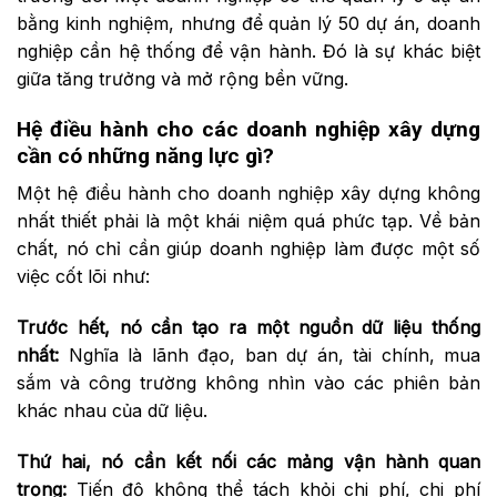
bằng kinh nghiệm, nhưng để quản lý 50 dự án, doanh
nghiệp cần hệ thống để vận hành. Đó là sự khác biệt
giữa tăng trưởng và mở rộng bền vững.
Hệ điều hành cho các doanh nghiệp xây dựng
c
ần
c
ó
n
hững
n
ăng
l
ực
g
ì?
Một hệ điều hành cho doanh nghiệp xây dựng không
nhất thiết phải là một khái niệm quá phức tạp. Về bản
chất, nó chỉ cần giúp doanh nghiệp làm được một số
việc cốt lõi như:
Trước hết, nó cần tạo ra một nguồn dữ liệu thống
nhất
:
Nghĩa là lãnh đạo, ban dự án, tài chính, mua
sắm và công trường không nhìn vào các phiên bản
khác nhau của dữ liệu.
Thứ hai, nó cần kết nối các mảng vận hành quan
trọng
:
Tiến độ không thể tách khỏi chi phí, chi phí