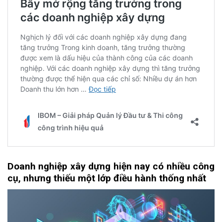
Doanh
n
ghiệp
x
ây
d
ựng
h
iện
n
ay
c
ó
n
hiều
c
ông
c
ụ,
n
hưng
t
hiếu
m
ột
l
ớp
đ
iều
h
ành
t
hống
n
hất