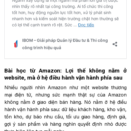
Bài
h
ọc
t
ừ Amazon: Lợi
t
hế
k
hông
n
ằm
ở
w
ebsite,
m
à
ở
h
ệ
đ
iều
h
ành
v
ận
h
ành
p
hía
s
au
Nhiều người nhìn Amazon như một website thương
mại điện tử, nhưng sức mạnh thật sự của Amazon
không nằm ở giao diện bán hàng. Nó nằm ở hệ điều
hành vận hành phía sau: dữ liệu khách hàng, kho vận,
tồn kho, dự báo nhu cầu, tối ưu giao hàng, định giá,
gợi ý sản phẩm và hàng nghìn quyết định nhỏ được