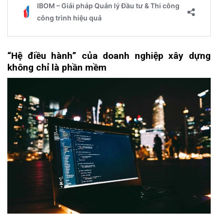
“Hệ
đ
iều
h
ành”
c
ủa
d
oanh
n
ghiệp
x
ây
d
ựng
k
hông
c
hỉ
l
à
p
hần
m
ềm