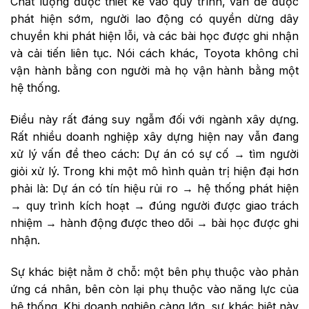
Chất lượng được thiết kế vào quy trình, vấn đề được
phát hiện sớm, người lao động có quyền dừng dây
chuyền khi phát hiện lỗi, và các bài học được ghi nhận
và cải tiến liên tục. Nói cách khác, Toyota không chỉ
vận hành bằng con người mà họ vận hành bằng một
hệ thống.
Điều này rất đáng suy ngẫm đối với ngành xây dựng.
Rất nhiều doanh nghiệp xây dựng hiện nay vẫn đang
xử lý vấn đề theo cách: Dự án có sự cố → tìm người
giỏi xử lý. Trong khi một mô hình quản trị hiện đại hơn
phải là: Dự án có tín hiệu rủi ro → hệ thống phát hiện
→ quy trình kích hoạt → đúng người được giao trách
nhiệm → hành động được theo dõi → bài học được ghi
nhận.
Sự khác biệt nằm ở chỗ: một bên phụ thuộc vào phản
ứng cá nhân, bên còn lại phụ thuộc vào năng lực của
hệ thống. Khi doanh nghiệp càng lớn, sự khác biệt này