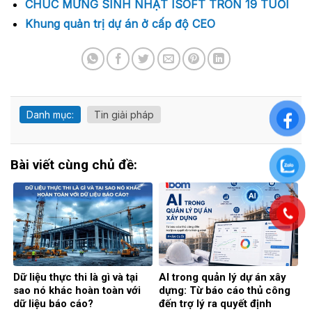
CHÚC MỪNG SINH NHẬT ISOFT TRÒN 19 TUỔI
Khung quản trị dự án ở cấp độ CEO
Danh mục:
Tin giải pháp
Bài viết cùng chủ đề:
Dữ liệu thực thi là gì và tại
AI trong quản lý dự án xây
sao nó khác hoàn toàn với
dựng: Từ báo cáo thủ công
dữ liệu báo cáo?
đến trợ lý ra quyết định