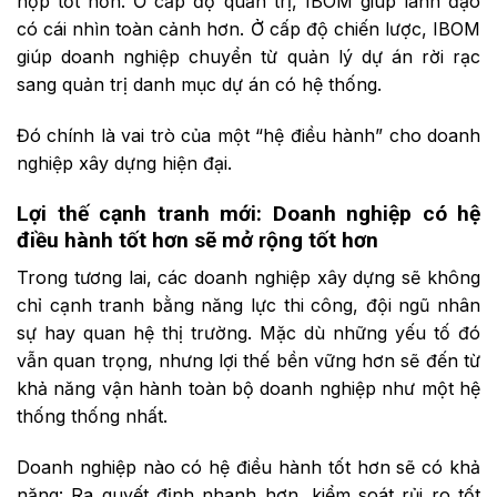
hợp tốt hơn. Ở cấp độ quản trị, IBOM giúp lãnh đạo
có cái nhìn toàn cảnh hơn. Ở cấp độ chiến lược, IBOM
giúp doanh nghiệp chuyển từ quản lý dự án rời rạc
sang quản trị danh mục dự án có hệ thống.
Đó chính là vai trò của một “hệ điều hành” cho doanh
nghiệp xây dựng hiện đại.
Lợi
t
hế
c
ạnh
t
ranh
m
ới:
Doanh nghiệp
c
ó
h
ệ
đ
iều
h
ành
t
ốt
h
ơn
s
ẽ
m
ở
r
ộng
t
ốt
h
ơn
Trong tương lai, các doanh nghiệp xây dựng sẽ không
chỉ cạnh tranh bằng năng lực thi công, đội ngũ nhân
sự hay quan hệ thị trường. Mặc dù những yếu tố đó
vẫn quan trọng, nhưng lợi thế bền vững hơn sẽ đến từ
khả năng vận hành toàn bộ doanh nghiệp như một hệ
thống thống nhất.
Doanh nghiệp nào có hệ điều hành tốt hơn sẽ có khả
năng: Ra quyết định nhanh hơn, kiểm soát rủi ro tốt