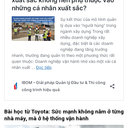
Bài
h
ọc
t
ừ Toyota: Sức
m
ạnh
k
hông
n
ằm
ở
t
ừng
n
hà
m
áy,
m
à
ở
h
ệ
t
hống
v
ận
h
ành