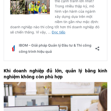
Khi
d
oanh
n
ghiệp
đủ
l
ớn,
q
uản
l
ý
b
ằng
k
inh
n
ghiệm
k
hông
c
òn
phù hợp