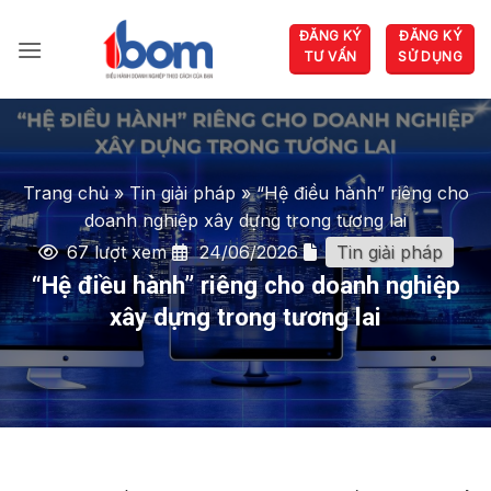
Bỏ
ĐĂNG KÝ
ĐĂNG KÝ
qua
TƯ VẤN
SỬ DỤNG
nội
dung
Trang chủ
»
Tin giải pháp
»
“Hệ điều hành” riêng cho
doanh nghiệp xây dựng trong tương lai
67 lượt xem
24/06/2026
Tin giải pháp
“Hệ điều hành” riêng cho doanh nghiệp
xây dựng trong tương lai