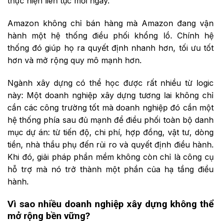
thực hiện liên tục mỗi ngày.
Amazon không chỉ bán hàng mà Amazon đang vận
hành một hệ thống điều phối khổng lồ. Chính hệ
thống đó giúp họ ra quyết định nhanh hơn, tối ưu tốt
hơn và mở rộng quy mô mạnh hơn.
Ngành xây dựng có thể học được rất nhiều từ logic
này: Một doanh nghiệp xây dựng tương lai không chỉ
cần các công trường tốt mà doanh nghiệp đó cần một
hệ thống phía sau đủ mạnh để điều phối toàn bộ danh
mục dự án: từ tiến độ, chi phí, hợp đồng, vật tư, dòng
tiền, nhà thầu phụ đến rủi ro và quyết định điều hành.
Khi đó, giải pháp phần mềm không còn chỉ là công cụ
hỗ trợ mà nó trở thành một phần của hạ tầng điều
hành.
Vì
s
ao
n
hiều
d
oanh
n
ghiệp
x
ây
d
ựng
k
hông
t
hể
m
ở
r
ộng
b
ền
v
ững?