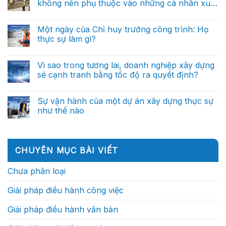
dự
lý
không nên phụ thuộc vào những cá nhân xuất
ở
dẫn
án
ra
AI
dắt
sắc?
xây
Không
quyết
trong
bởi
dựng:
có
định
quản
dữ
Từ
bình
thông
Một ngày của Chỉ huy trưởng công trình: Họ
lý
liệu?
báo
luận
minh
dự
thực sự làm gì?
ở
cáo
(Phần
án
Tại
thủ
cuối)
xây
Không
sao
công
dựng:
có
doanh
đến
Từ
bình
Vì sao trong tương lai, doanh nghiệp xây dựng
nghiệp
trợ
báo
luận
xây
lý
sẽ cạnh tranh bằng tốc độ ra quyết định?
ở
cáo
dựng
ra
Một
thủ
xuất
Không
quyết
ngày
công
sắc
có
định
của
đến
không
bình
thông
Sự vận hành của một dự án xây dựng thực sự
Chỉ
trợ
nên
luận
minh
huy
lý
như thế nào
ở
phụ
(Phần
trưởng
ra
Vì
thuộc
2)
công
Không
quyết
sao
vào
trình:
có
định
trong
những
Họ
bình
thông
tương
cá
thực
luận
minh
lai,
nhân
ở
sự
(Phần
CHUYÊN MỤC BÀI VIẾT
doanh
xuất
Sự
làm
1)
nghiệp
sắc?
vận
gì?
xây
hành
Chưa phân loại
dựng
của
sẽ
một
cạnh
dự
Giải pháp điều hành công việc
tranh
án
bằng
xây
tốc
dựng
Giải pháp điều hành văn bản
độ
thực
ra
sự
quyết
như