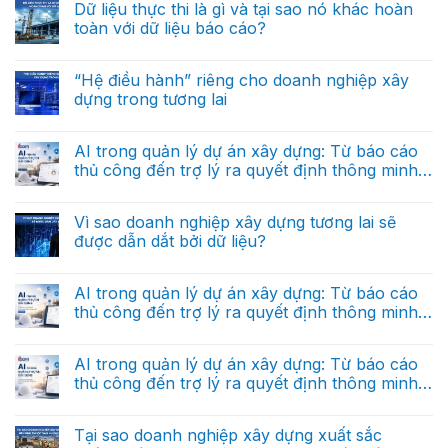
Dữ liệu thực thi là gì và tại sao nó khác hoàn
toàn với dữ liệu báo cáo?
Không
có
bình
“Hệ điều hành” riêng cho doanh nghiệp xây
luận
dựng trong tương lai
ở
Dữ
Không
liệu
có
thực
bình
AI trong quản lý dự án xây dựng: Từ báo cáo
thi
luận
là
thủ công đến trợ lý ra quyết định thông minh
ở
gì
“Hệ
(Phần cuối)
và
Không
điều
tại
có
hành”
sao
bình
Vì sao doanh nghiệp xây dựng tương lai sẽ
riêng
nó
luận
cho
được dẫn dắt bởi dữ liệu?
ở
khác
doanh
AI
hoàn
nghiệp
Không
trong
toàn
xây
có
quản
với
dựng
bình
AI trong quản lý dự án xây dựng: Từ báo cáo
lý
dữ
trong
luận
dự
liệu
thủ công đến trợ lý ra quyết định thông minh
ở
tương
án
báo
Vì
lai
(Phần 2)
xây
Không
cáo?
sao
dựng:
có
doanh
Từ
bình
AI trong quản lý dự án xây dựng: Từ báo cáo
nghiệp
báo
luận
xây
thủ công đến trợ lý ra quyết định thông minh
ở
cáo
dựng
AI
thủ
(Phần 1)
tương
Không
trong
công
lai
có
quản
đến
sẽ
bình
Tại sao doanh nghiệp xây dựng xuất sắc
lý
trợ
được
luận