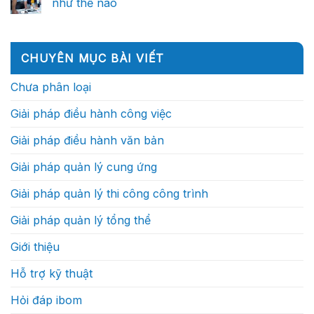
lý
như thế nào
ở
phụ
(Phần
trưởng
ra
Vì
thuộc
2)
công
Không
quyết
sao
vào
trình:
có
định
trong
những
Họ
bình
thông
tương
cá
thực
luận
minh
lai,
nhân
ở
sự
(Phần
CHUYÊN MỤC BÀI VIẾT
doanh
xuất
Sự
làm
1)
nghiệp
sắc?
vận
gì?
xây
hành
Chưa phân loại
dựng
của
sẽ
một
cạnh
dự
Giải pháp điều hành công việc
tranh
án
bằng
xây
tốc
dựng
Giải pháp điều hành văn bản
độ
thực
ra
sự
quyết
như
Giải pháp quản lý cung ứng
định?
thế
nào
Giải pháp quản lý thi công công trình
Giải pháp quản lý tổng thể
Giới thiệu
Hỗ trợ kỹ thuật
Hỏi đáp ibom