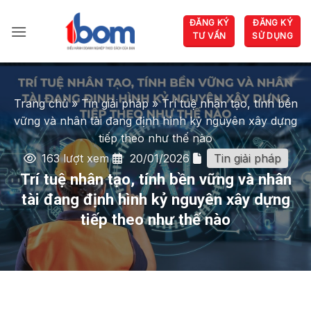
Bỏ
ĐĂNG KÝ
ĐĂNG KÝ
qua
TƯ VẤN
SỬ DỤNG
nội
dung
Trang chủ
»
Tin giải pháp
»
Trí tuệ nhân tạo, tính bền
vững và nhân tài đang định hình kỷ nguyên xây dựng
tiếp theo như thế nào
163 lượt xem
20/01/2026
Tin giải pháp
Trí tuệ nhân tạo, tính bền vững và nhân
tài đang định hình kỷ nguyên xây dựng
tiếp theo như thế nào