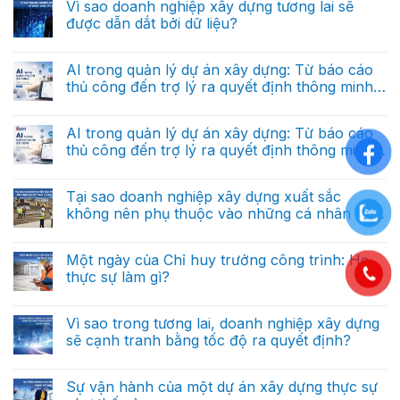
sao
bình
Vì sao doanh nghiệp xây dựng tương lai sẽ
riêng
nó
luận
cho
được dẫn dắt bởi dữ liệu?
ở
khác
doanh
AI
hoàn
nghiệp
Không
trong
toàn
xây
có
quản
với
dựng
bình
AI trong quản lý dự án xây dựng: Từ báo cáo
lý
dữ
trong
luận
dự
liệu
thủ công đến trợ lý ra quyết định thông minh
ở
tương
án
báo
Vì
lai
(Phần 2)
xây
Không
cáo?
sao
dựng:
có
doanh
Từ
bình
AI trong quản lý dự án xây dựng: Từ báo cáo
nghiệp
báo
luận
xây
thủ công đến trợ lý ra quyết định thông minh
ở
cáo
dựng
AI
thủ
(Phần 1)
tương
Không
trong
công
lai
có
quản
đến
sẽ
bình
Tại sao doanh nghiệp xây dựng xuất sắc
lý
trợ
được
luận
dự
lý
không nên phụ thuộc vào những cá nhân xuất
ở
dẫn
án
ra
AI
dắt
sắc?
xây
Không
quyết
trong
bởi
dựng:
có
định
quản
dữ
Từ
bình
thông
Một ngày của Chỉ huy trưởng công trình: Họ
lý
liệu?
báo
luận
minh
dự
thực sự làm gì?
ở
cáo
(Phần
án
Tại
thủ
cuối)
xây
Không
sao
công
dựng:
có
doanh
đến
Từ
bình
Vì sao trong tương lai, doanh nghiệp xây dựng
nghiệp
trợ
báo
luận
xây
lý
sẽ cạnh tranh bằng tốc độ ra quyết định?
ở
cáo
dựng
ra
Một
thủ
xuất
Không
quyết
ngày
công
sắc
có
định
của
đến
không
bình
thông
Sự vận hành của một dự án xây dựng thực sự
Chỉ
trợ
nên
luận
minh
huy