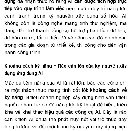
dựng
đã nhận thức rõ rằng
AI cần được tích hợp trực
tiếp vào quy trình làm việc
nếu muốn duy trì năng lực
cạnh tranh trong kỷ nguyên xây dựng số hóa. AI
không còn là công nghệ mang tính thử nghiệm, mà
đang dần trở thành công cụ hỗ trợ phân tích dữ liệu,
dự báo rủi ro, tối ưu tiến độ và nâng cao độ chính xác
trong các giai đoạn từ thiết kế, thi công cho đến vận
hành công trình.
Khoảng cách kỹ năng – Rào cản lớn của kỷ nguyên xây
dựng ứng dụng AI
Mặc dù tiềm năng của AI là rất lớn, báo cáo cũng chỉ
ra một thách thức mang tính cốt lõi:
khoảng cách về
kỹ năng
. Nhiều doanh nghiệp xây dựng hiện vẫn thiếu
nguồn nhân lực có đủ năng lực kỹ thuật để
hiểu, triển
khai và khai thác hiệu quả các công cụ AI
. Đây là rào
cản khiến AI chưa thể phát huy hết vai trò thúc đẩy
tăng trưởng và đổi mới trong kỷ nguyên xây dựng hiện