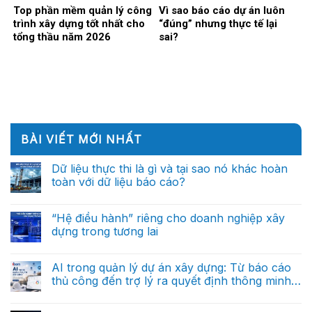
Top phần mềm quản lý công
Vì sao báo cáo dự án luôn
trình xây dựng tốt nhất cho
“đúng” nhưng thực tế lại
tổng thầu năm 2026
sai?
BÀI VIẾT MỚI NHẤT
Dữ liệu thực thi là gì và tại sao nó khác hoàn
toàn với dữ liệu báo cáo?
Không
có
bình
“Hệ điều hành” riêng cho doanh nghiệp xây
luận
dựng trong tương lai
ở
Dữ
Không
liệu
có
thực
bình
AI trong quản lý dự án xây dựng: Từ báo cáo
thi
luận
là
thủ công đến trợ lý ra quyết định thông minh
ở
gì
“Hệ
(Phần cuối)
và
Không
điều
tại
có
hành”