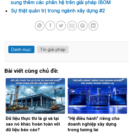
sung thêm các phân hệ trên giải pháp IBOM
Sự thật quản trị trong ngành xây dựng #2
Danh mục:
Tin giải pháp
Bài viết cùng chủ đề:
Dữ liệu thực thi là gì và tại
“Hệ điều hành” riêng cho
sao nó khác hoàn toàn với
doanh nghiệp xây dựng
dữ liệu báo cáo?
trong tương lai