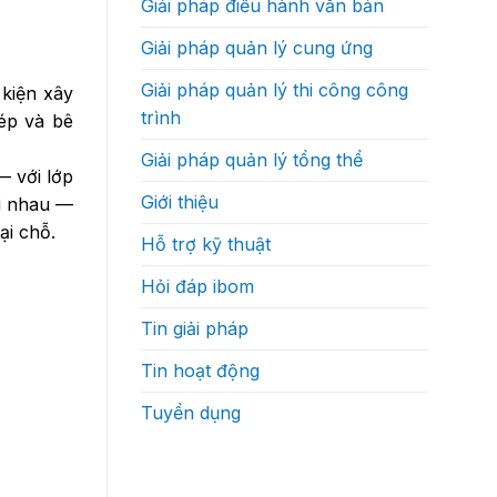
Giải pháp điều hành văn bản
độ
thực
ra
sự
quyết
như
Giải pháp quản lý cung ứng
định?
thế
nào
Giải pháp quản lý thi công công
 kiện xây
trình
ép và bê
Giải pháp quản lý tổng thể
— với lớp
Giới thiệu
ới nhau —
ại chỗ.
Hỗ trợ kỹ thuật
Hỏi đáp ibom
Tin giải pháp
Tin hoạt động
Tuyển dụng