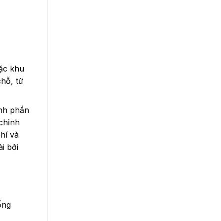
oặc khu
chỗ, từ
ành phần
chỉnh
hí và
i bởi
ống