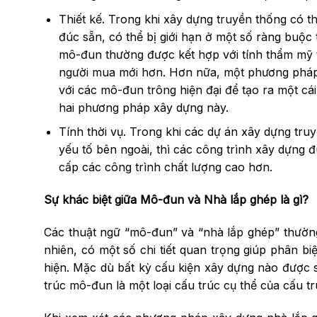
Thiết kế. Trong khi xây dựng truyền thống có t
đúc sẵn, có thể bị giới hạn ở một số ràng buộc
mô-đun thường được kết hợp với tính thẩm mỹ th
người mua mới hơn. Hơn nữa, một phương pháp k
với các mô-đun trông hiện đại để tạo ra một cái
hai phương pháp xây dựng này.
Tính thời vụ. Trong khi các dự án xây dựng tru
yếu tố bên ngoài, thì các công trình xây dựng 
cấp các công trình chất lượng cao hơn.
Sự khác biệt giữa Mô-đun và Nhà lắp ghép là gì?
Các thuật ngữ “mô-đun” và “nhà lắp ghép” thườn
nhiên, có một số chi tiết quan trọng giúp phân biệ
hiện. Mặc dù bất kỳ cấu kiện xây dựng nào được sả
trúc mô-đun là một loại cấu trúc cụ thể của cấu t