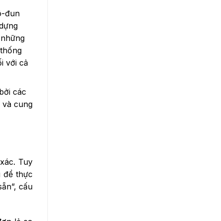
mô-đun
 dựng
i những
 thống
i với cả
bởi các
à và cung
xác. Tuy
g để thực
sẵn”, cấu