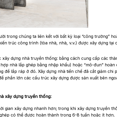
i trong chúng ta liên kết với bất kỳ loại “công trường” h
n trúc công trình (tòa nhà, nhà, v.v.) được xây dựng tại 
úc xây dựng nhà truyền thống: bằng cách cung cấp các th
ết hợp nhà lắp ghép bằng nhập khẩu) hoặc “mô-đun” hoàn 
 để lắp ráp ở đó. Xây dựng nhà tiền chế đã cắt giảm chi p
 để phần lớn các cấu trúc xây dựng được sản xuất bên ngoà
nhà xây dựng truyền thống:
hời gian xây dựng nhanh hơn; trong khi xây dựng truyền th
ghép có thể được hoàn thành trong 6-8 tuần hoặc ít hơn.