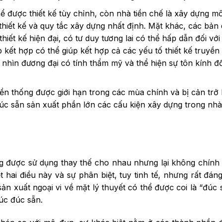
hể được thiết kế tùy chỉnh, còn nhà tiền chế là xây dựng 
 thiết kế và quy tắc xây dựng nhất định. Mặt khác, các bản
iết kế hiện đại, có tư duy tương lai có thể hấp dẫn đối vớ
ết hợp có thể giúp kết hợp cả các yếu tố thiết kế truyền
 nhìn đương đại có tính thẩm mỹ và thể hiện sự tôn kính đố
yền thống được giới hạn trong các mùa chính và bị cản trở 
đúc sẵn sản xuất phần lớn các cấu kiện xây dựng trong nh
g được sử dụng thay thế cho nhau nhưng lại không chính 
t hai điều này và sự phân biệt, tuy tinh tế, nhưng rất đán
n xuất ngoại vi về mặt lý thuyết có thể được coi là “đúc 
rúc đúc sẵn.