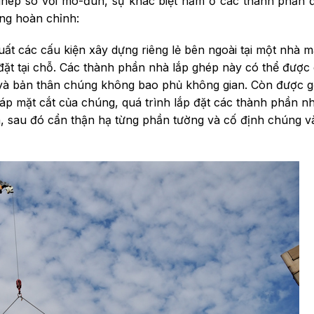
hép so với mô-đun, sự khác biệt nằm ở các thành phần đ
ng hoàn chỉnh:
ất các cấu kiện xây dựng riêng lẻ bên ngoài tại một nhà 
đặt tại chỗ. Các thành phần nhà lắp ghép này có thể được c
 và bản thân chúng không bao phủ không gian. Còn được gọ
áp mặt cắt của chúng, quá trình lắp đặt các thành phần nh
 sau đó cẩn thận hạ từng phần tường và cố định chúng vào