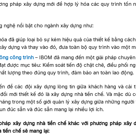
ương pháp xây dựng mới để hợp lý hóa các quy trình tốn n
g nghệ nổi bật cho ngành xây dựng như:
óa đã giúp loại bỏ sự kém hiệu quả của thiết kế bằng cách 
xây dựng và thay vào đó, đưa toàn bộ quy trình vào một m
ông công trình
– IBOM đã mang đến một giải pháp chuyên
ạt được mục tiêu: Kiểm soát tiến độ chặt chẽ, điều phối n
 chất lượng theo đúng quy trình, đảm bảo an toàn lao động.
n để các đội xây dựng lòng tin giữa khách hàng và cải t
ổi mới thiết kế đó là xây dựng nhà tiền chế. Và mặc dù 
 kháng trong một số giới quản lý xây dựng giữa những người
 đúc sẵn và đúc sẵn mang lại nhiều lợi ích.
g pháp xây dựng nhà tiền chế khác với phương pháp xây 
 tiền chế sẽ mang lại: