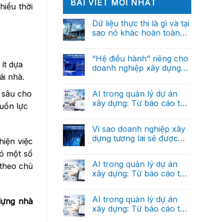
BÀI VIẾT MỚI NHẤT
hiều thời
Dữ liệu thực thi là gì và tại
sao nó khác hoàn toàn
với dữ liệu báo cáo?
Không
có
bình
“Hệ điều hành” riêng cho
luận
ít dựa
doanh nghiệp xây dựng
ở
Dữ
ái nhà.
trong tương lai
Không
liệu
có
thực
bình
AI trong quản lý dự án
 sâu cho
thi
luận
là
xây dựng: Từ báo cáo thủ
ở
guồn lực
gì
“Hệ
công đến trợ lý ra quyết
và
Không
điều
tại
có
định thông minh (Phần
hành”
sao
bình
Vì sao doanh nghiệp xây
riêng
cuối)
nó
luận
cho
dựng tương lai sẽ được
ở
khác
hiện việc
doanh
AI
hoàn
dẫn dắt bởi dữ liệu?
nghiệp
Không
trong
có một số
toàn
xây
có
quản
với
dựng
bình
AI trong quản lý dự án
 theo chủ
lý
dữ
trong
luận
dự
liệu
xây dựng: Từ báo cáo thủ
ở
tương
án
báo
Vì
lai
công đến trợ lý ra quyết
xây
Không
cáo?
sao
dựng:
có
định thông minh (Phần 2)
doanh
Từ
bình
AI trong quản lý dự án
dựng nhà
nghiệp
báo
luận
xây
xây dựng: Từ báo cáo thủ
ở
cáo
dựng
AI
thủ
công đến trợ lý ra quyết
tương
Không