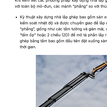
Khi xem xét các phương pháp xây dựng nhà lắp g
với toàn bộ mô-đun, các mảnh “phẳng” so với thù
Kỹ thuật xây dựng nhà lắp ghép bao gồm sản xu
kiểm soát nhiệt độ và được chuyển giao để lắp 
“phẳng”, giống như các tấm tường và giàn mái,
“tấm ốp” hoặc 2 chiều (2D) để mô tả phần lắp r
ghép bằng tấm bao gồm đầu tiên đặt xuống sàn,
thời gian.