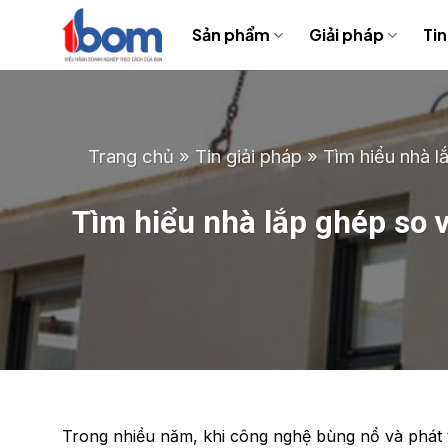
Bỏ
Sản phẩm
Giải pháp
Tin
qua
nội
dung
Trang chủ
»
Tin giải pháp
»
Tìm hiểu nhà l
Tìm hiểu nhà lắp ghép so v
Trong nhiều năm, khi công nghệ bùng nổ và phát t