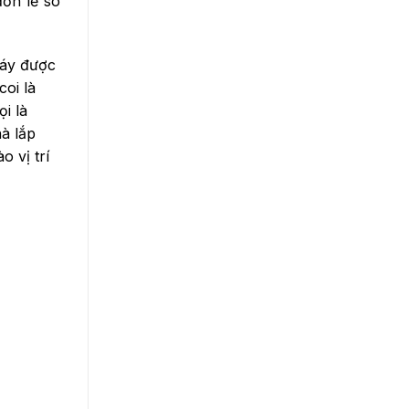
ơn lẻ so
máy được
oi là
i là
à lắp
 vị trí