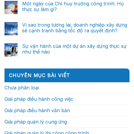
dữ
Từ
bình
thông
Một ngày của Chỉ huy trưởng công trình: Họ
lý
liệu?
báo
luận
minh
dự
thực sự làm gì?
ở
cáo
(Phần
án
Tại
thủ
cuối)
xây
Không
sao
công
dựng:
có
doanh
đến
Từ
bình
Vì sao trong tương lai, doanh nghiệp xây dựng
nghiệp
trợ
báo
luận
xây
lý
sẽ cạnh tranh bằng tốc độ ra quyết định?
ở
cáo
dựng
ra
Một
thủ
xuất
Không
quyết
ngày
công
sắc
có
định
của
đến
không
bình
thông
Sự vận hành của một dự án xây dựng thực sự
Chỉ
trợ
nên
luận
minh
huy
lý
như thế nào
ở
phụ
(Phần
trưởng
ra
Vì
thuộc
2)
công
Không
quyết
sao
vào
trình:
có
định
trong
những
Họ
bình
thông
tương
cá
thực
luận
minh
lai,
nhân
ở
sự
(Phần
CHUYÊN MỤC BÀI VIẾT
doanh
xuất
Sự
làm
1)
nghiệp
sắc?
vận
gì?
xây
hành
Chưa phân loại
dựng
của
sẽ
một
cạnh
dự
Giải pháp điều hành công việc
tranh
án
bằng
xây
tốc
dựng
Giải pháp điều hành văn bản
độ
thực
ra
sự
quyết
như
Giải pháp quản lý cung ứng
định?
thế
nào
Giải pháp quản lý thi công công trình