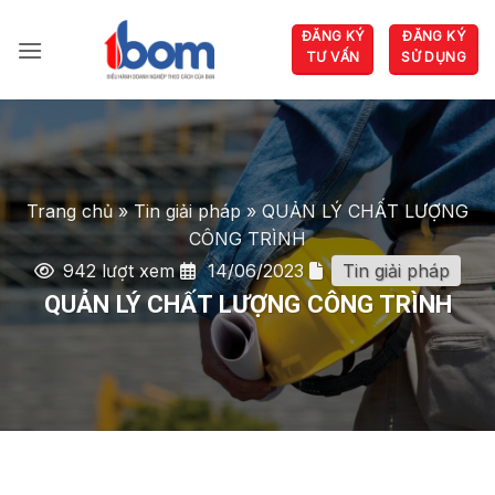
Bỏ
ĐĂNG KÝ
ĐĂNG KÝ
qua
TƯ VẤN
SỬ DỤNG
nội
dung
Trang chủ
»
Tin giải pháp
»
QUẢN LÝ CHẤT LƯỢNG
CÔNG TRÌNH
942 lượt xem
14/06/2023
Tin giải pháp
QUẢN LÝ CHẤT LƯỢNG CÔNG TRÌNH