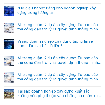
Không
có
bình
“Hệ điều hành” riêng cho doanh nghiệp xây
luận
dựng trong tương lai
ở
Dữ
Không
liệu
có
thực
bình
AI trong quản lý dự án xây dựng: Từ báo cáo
thi
luận
là
thủ công đến trợ lý ra quyết định thông minh
ở
gì
“Hệ
(Phần cuối)
và
Không
điều
tại
có
hành”
sao
bình
Vì sao doanh nghiệp xây dựng tương lai sẽ
riêng
nó
luận
cho
được dẫn dắt bởi dữ liệu?
ở
khác
doanh
AI
hoàn
nghiệp
Không
trong
toàn
xây
có
quản
với
dựng
bình
AI trong quản lý dự án xây dựng: Từ báo cáo
lý
dữ
trong
luận
dự
liệu
thủ công đến trợ lý ra quyết định thông minh
ở
tương
án
báo
Vì
lai
(Phần 2)
xây
Không
cáo?
sao
dựng:
có
doanh
Từ
bình
AI trong quản lý dự án xây dựng: Từ báo cáo
nghiệp
báo
luận
xây
thủ công đến trợ lý ra quyết định thông minh
ở
cáo
dựng
AI
thủ
(Phần 1)
tương
Không
trong
công
lai
có
quản
đến
sẽ
bình
Tại sao doanh nghiệp xây dựng xuất sắc
lý
trợ
được
luận
dự
lý
không nên phụ thuộc vào những cá nhân xuất
ở
dẫn
án
ra
AI
dắt
sắc?
xây
Không
quyết
trong
bởi
dựng:
có
định
quản