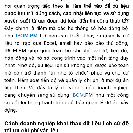
hỏi quan trọng tiếp theo là:
làm thế nào để dữ liệu
được lưu trữ đúng cách, cập nhật liên tục và sử dụng
xuyên suốt từ giai đoạn dự toán đến thi công thực tế?
Đây chính là điểm mà các hệ thống số hóa đồng bộ
như
IBOM.PM
trở nên cần thiết. Thay vì quản lý dữ
liệu rời rạc qua Excel, email hay báo cáo thủ công,
IBOM.PM giúp gom toàn bộ chi phí, vật tư, tiến độ,
hợp đồng và hồ sơ công trình vào một nền tảng duy
nhất. Nhờ đó, dữ liệu lịch sử không chỉ được bảo toàn
mà còn trở thành “trí nhớ tổ chức” phục vụ cho dự
toán, kiểm soát tiến độ và quản lý chi phí ở mọi dự án
tiếp theo. Và đây là lý do vì sao các doanh nghiệp
đang chuyển sang sử dụng
IBOM
.PM như một công
cụ cốt lõi trong hành trình số hóa quản lý dự án xây
dựng.
Cách doanh nghiệp khai thác dữ liệu lịch sử để
tối ưu chi phí vật liệu