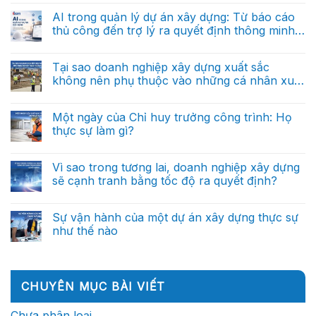
dựng:
có
doanh
Từ
bình
AI trong quản lý dự án xây dựng: Từ báo cáo
nghiệp
báo
luận
xây
thủ công đến trợ lý ra quyết định thông minh
ở
cáo
dựng
AI
thủ
(Phần 1)
tương
Không
trong
công
lai
có
quản
đến
sẽ
bình
Tại sao doanh nghiệp xây dựng xuất sắc
lý
trợ
được
luận
dự
lý
không nên phụ thuộc vào những cá nhân xuất
ở
dẫn
án
ra
AI
dắt
sắc?
xây
Không
quyết
trong
bởi
dựng:
có
định
quản
dữ
Từ
bình
thông
Một ngày của Chỉ huy trưởng công trình: Họ
lý
liệu?
báo
luận
minh
dự
thực sự làm gì?
ở
cáo
(Phần
án
Tại
thủ
cuối)
xây
Không
sao
công
dựng:
có
doanh
đến
Từ
bình
Vì sao trong tương lai, doanh nghiệp xây dựng
nghiệp
trợ
báo
luận
xây
lý
sẽ cạnh tranh bằng tốc độ ra quyết định?
ở
cáo
dựng
ra
Một
thủ
xuất
Không
quyết
ngày
công
sắc
có
định
của
đến
không
bình
thông
Sự vận hành của một dự án xây dựng thực sự
Chỉ
trợ
nên
luận
minh
huy
lý
như thế nào
ở
phụ
(Phần
trưởng
ra
Vì
thuộc
2)
công
Không
quyết
sao
vào
trình:
có
định
trong
những
Họ
bình
thông
tương
cá
thực
luận
minh
lai,
nhân
ở
sự
(Phần
CHUYÊN MỤC BÀI VIẾT
doanh
xuất
Sự
làm
1)
nghiệp
sắc?
vận
gì?
xây
hành
Chưa phân loại
dựng