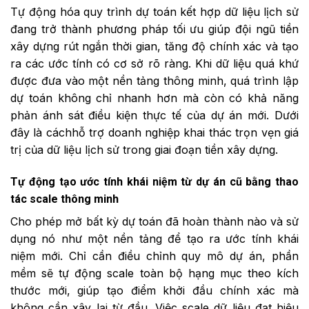
Tự động hóa quy trình dự toán kết hợp dữ liệu lịch sử
đang trở thành phương pháp tối ưu giúp đội ngũ tiền
xây dựng rút ngắn thời gian, tăng độ chính xác và tạo
ra các ước tính có cơ sở rõ ràng. Khi dữ liệu quá khứ
được đưa vào một nền tảng thông minh, quá trình lập
dự toán không chỉ nhanh hơn mà còn có khả năng
phản ánh sát điều kiện thực tế của dự án mới. Dưới
đây là cáchhỗ trợ doanh nghiệp khai thác trọn vẹn giá
trị của dữ liệu lịch sử trong giai đoạn tiền xây dựng.
Tự động tạo ước tính khái niệm từ dự án cũ bằng thao
tác scale thông minh
Cho phép mở bất kỳ dự toán đã hoàn thành nào và sử
dụng nó như một nền tảng để tạo ra ước tính khái
niệm mới. Chỉ cần điều chỉnh quy mô dự án, phần
mềm sẽ tự động scale toàn bộ hạng mục theo kích
thước mới, giúp tạo điểm khởi đầu chính xác mà
không cần xây lại từ đầu. Việc scale dữ liệu đạt hiệu