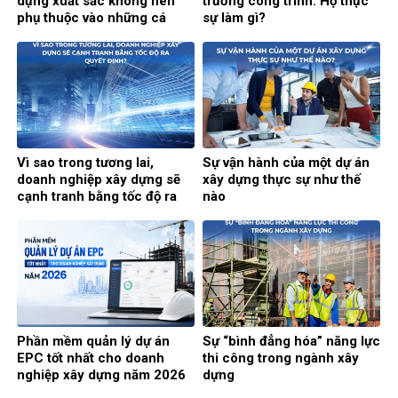
dựng xuất sắc không nên
trưởng công trình: Họ thực
phụ thuộc vào những cá
sự làm gì?
nhân xuất sắc?
Vì sao trong tương lai,
Sự vận hành của một dự án
doanh nghiệp xây dựng sẽ
xây dựng thực sự như thế
cạnh tranh bằng tốc độ ra
nào
quyết định?
Phần mềm quản lý dự án
Sự “bình đẳng hóa” năng lực
EPC tốt nhất cho doanh
thi công trong ngành xây
nghiệp xây dựng năm 2026
dựng