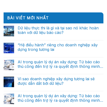
BÀI VIẾT MỚI NHẤT
Dữ liệu thực thi là gì và tại sao nó khác hoàn
toàn với dữ liệu báo cáo?
Không
có
bình
“Hệ điều hành” riêng cho doanh nghiệp xây
luận
dựng trong tương lai
ở
Dữ
Không
liệu
có
thực
bình
AI trong quản lý dự án xây dựng: Từ báo cáo
thi
luận
là
thủ công đến trợ lý ra quyết định thông minh
ở
gì
“Hệ
(Phần cuối)
và
Không
điều
tại
có
hành”
sao
bình
Vì sao doanh nghiệp xây dựng tương lai sẽ
riêng
nó
luận
cho
được dẫn dắt bởi dữ liệu?
ở
khác
doanh
AI
hoàn
nghiệp
Không
trong
toàn
xây
có
quản
với
dựng
bình
AI trong quản lý dự án xây dựng: Từ báo cáo
lý
dữ
trong
luận
dự
liệu
thủ công đến trợ lý ra quyết định thông minh
ở
tương
án
báo
Vì
lai
(Phần 2)
xây
Không
cáo?
sao