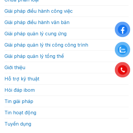
của
sẽ
một
cạnh
dự
Giải pháp điều hành công việc
tranh
án
bằng
xây
tốc
dựng
Giải pháp điều hành văn bản
độ
thực
ra
sự
quyết
như
Giải pháp quản lý cung ứng
định?
thế
nào
Giải pháp quản lý thi công công trình
Giải pháp quản lý tổng thể
Giới thiệu
Hỗ trợ kỹ thuật
Hỏi đáp ibom
Tin giải pháp
Tin hoạt động
Tuyển dụng