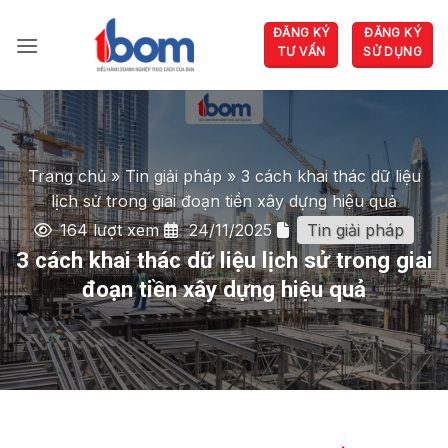
Bỏ
ĐĂNG KÝ
ĐĂNG KÝ
qua
TƯ VẤN
SỬ DỤNG
nội
dung
Trang chủ
»
Tin giải pháp
»
3 cách khai thác dữ liệu
lịch sử trong giai đoạn tiền xây dựng hiệu quả
164 lượt xem
24/11/2025
Tin giải pháp
3 cách khai thác dữ liệu lịch sử trong giai
đoạn tiền xây dựng hiệu quả