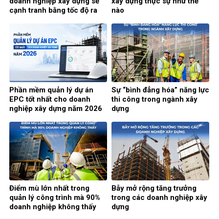
doanh nghiệp xây dựng sẽ
xây dựng thực sự như thế
cạnh tranh bằng tốc độ ra
nào
quyết định?
Phần mềm quản lý dự án
Sự “bình đẳng hóa” năng lực
EPC tốt nhất cho doanh
thi công trong ngành xây
nghiệp xây dựng năm 2026
dựng
Điểm mù lớn nhất trong
Bẫy mở rộng tăng trưởng
quản lý công trình mà 90%
trong các doanh nghiệp xây
doanh nghiệp không thấy
dựng