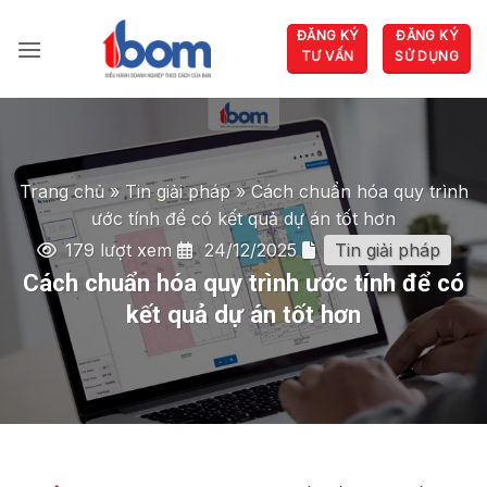
Bỏ
ĐĂNG KÝ
ĐĂNG KÝ
qua
TƯ VẤN
SỬ DỤNG
nội
dung
Trang chủ
»
Tin giải pháp
»
Cách chuẩn hóa quy trình
ước tính để có kết quả dự án tốt hơn
179 lượt xem
24/12/2025
Tin giải pháp
Cách chuẩn hóa quy trình ước tính để có
kết quả dự án tốt hơn