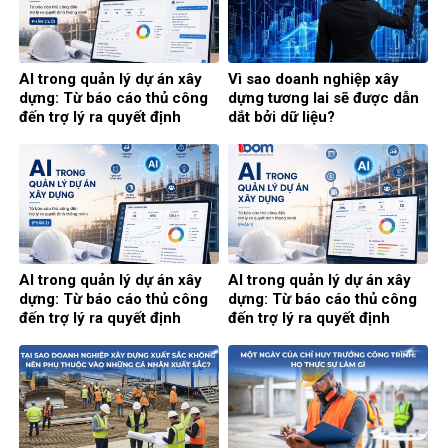
AI trong quản lý dự án xây
Vì sao doanh nghiệp xây
dựng: Từ báo cáo thủ công
dựng tương lai sẽ được dẫn
đến trợ lý ra quyết định
dắt bởi dữ liệu?
thông minh (Phần cuối)
AI trong quản lý dự án xây
AI trong quản lý dự án xây
dựng: Từ báo cáo thủ công
dựng: Từ báo cáo thủ công
đến trợ lý ra quyết định
đến trợ lý ra quyết định
thông minh (Phần 2)
thông minh (Phần 1)