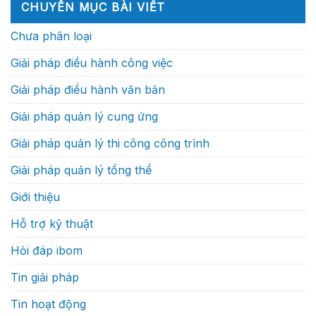
ở
sự
(Phần
CHUYÊN MỤC BÀI VIẾT
doanh
xuất
Sự
làm
1)
nghiệp
sắc?
vận
gì?
xây
hành
Chưa phân loại
dựng
của
sẽ
một
cạnh
dự
Giải pháp điều hành công việc
tranh
án
bằng
xây
tốc
dựng
Giải pháp điều hành văn bản
độ
thực
ra
sự
quyết
như
Giải pháp quản lý cung ứng
định?
thế
nào
Giải pháp quản lý thi công công trình
Giải pháp quản lý tổng thể
Giới thiệu
Hỗ trợ kỹ thuật
Hỏi đáp ibom
Tin giải pháp
Tin hoạt động