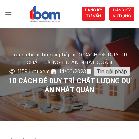
Bỏ
ĐĂNG KÝ
ĐĂNG KÝ
qua
TƯ VẤN
SỬ DỤNG
nội
dung
Trang chủ
»
Tin giải pháp
»
10 CÁCH ĐỂ DUY TRÌ
CHẤT LƯỢNG DỰ ÁN NHẤT QUÁN
1159 lượt xem
14/06/2023
Tin giải pháp
10 CÁCH ĐỂ DUY TRÌ CHẤT LƯỢNG DỰ
ÁN NHẤT QUÁN