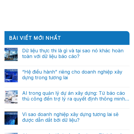
BÀI VIẾT MỚI NHẤT
Dữ liệu thực thi là gì và tại sao nó khác hoàn
toàn với dữ liệu báo cáo?
Không
có
bình
“Hệ điều hành” riêng cho doanh nghiệp xây
luận
dựng trong tương lai
ở
Dữ
Không
liệu
có
thực
bình
AI trong quản lý dự án xây dựng: Từ báo cáo
thi
luận
là
thủ công đến trợ lý ra quyết định thông minh
ở
gì
“Hệ
(Phần cuối)
và
Không
điều
tại
có
hành”
sao
bình
Vì sao doanh nghiệp xây dựng tương lai sẽ
riêng
nó
luận
cho
được dẫn dắt bởi dữ liệu?
ở
khác
doanh
AI
hoàn
nghiệp
Không
trong
toàn
xây
có
quản
với
dựng
bình