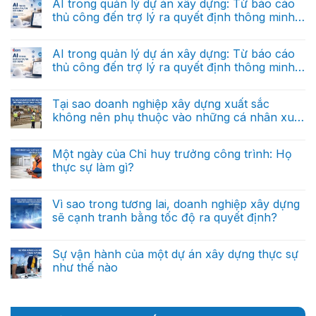
AI trong quản lý dự án xây dựng: Từ báo cáo
lý
dữ
trong
luận
dự
liệu
thủ công đến trợ lý ra quyết định thông minh
ở
tương
án
báo
Vì
lai
(Phần 2)
xây
Không
cáo?
sao
dựng:
có
doanh
Từ
bình
AI trong quản lý dự án xây dựng: Từ báo cáo
nghiệp
báo
luận
xây
thủ công đến trợ lý ra quyết định thông minh
ở
cáo
dựng
AI
thủ
(Phần 1)
tương
Không
trong
công
lai
có
quản
đến
sẽ
bình
Tại sao doanh nghiệp xây dựng xuất sắc
lý
trợ
được
luận
dự
lý
không nên phụ thuộc vào những cá nhân xuất
ở
dẫn
án
ra
AI
dắt
sắc?
xây
Không
quyết
trong
bởi
dựng:
có
định
quản
dữ
Từ
bình
thông
Một ngày của Chỉ huy trưởng công trình: Họ
lý
liệu?
báo
luận
minh
dự
thực sự làm gì?
ở
cáo
(Phần
án
Tại
thủ
cuối)
xây
Không
sao
công
dựng:
có
doanh
đến
Từ
bình
Vì sao trong tương lai, doanh nghiệp xây dựng
nghiệp
trợ
báo
luận
xây
lý
sẽ cạnh tranh bằng tốc độ ra quyết định?
ở
cáo
dựng
ra
Một
thủ
xuất
Không
quyết
ngày
công
sắc
có
định
của
đến
không
bình
thông
Sự vận hành của một dự án xây dựng thực sự
Chỉ
trợ
nên
luận
minh
huy
lý
như thế nào
ở
phụ
(Phần
trưởng
ra
Vì
thuộc
2)
công
Không
quyết
sao
vào
trình:
có
định
trong
những
Họ
bình
thông
tương
cá
thực
luận
minh
lai,
nhân