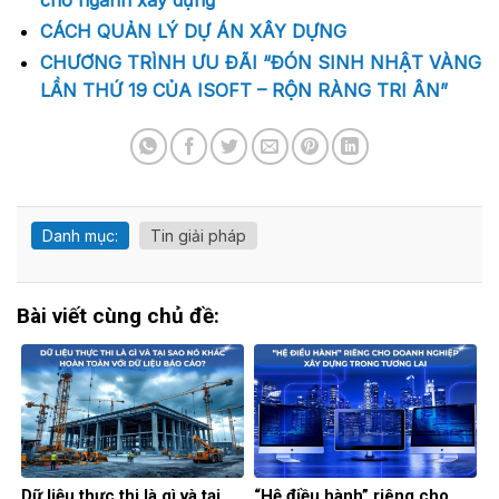
cho ngành xây dựng
CÁCH QUẢN LÝ DỰ ÁN XÂY DỰNG
CHƯƠNG TRÌNH ƯU ĐÃI “ĐÓN SINH NHẬT VÀNG
LẦN THỨ 19 CỦA ISOFT – RỘN RÀNG TRI ÂN”
Danh mục:
Tin giải pháp
Bài viết cùng chủ đề:
Dữ liệu thực thi là gì và tại
“Hệ điều hành” riêng cho