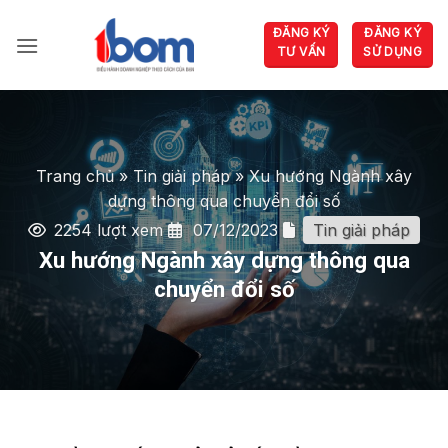
Bỏ
ĐĂNG KÝ
ĐĂNG KÝ
qua
TƯ VẤN
SỬ DỤNG
nội
dung
Trang chủ
»
Tin giải pháp
»
Xu hướng Ngành xây
dựng thông qua chuyển đổi số
2254 lượt xem
07/12/2023
Tin giải pháp
Xu hướng Ngành xây dựng thông qua
chuyển đổi số