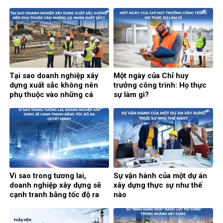
thông minh (Phần 2)
thông minh (Phần 1)
Tại sao doanh nghiệp xây
Một ngày của Chỉ huy
dựng xuất sắc không nên
trưởng công trình: Họ thực
phụ thuộc vào những cá
sự làm gì?
nhân xuất sắc?
Vì sao trong tương lai,
Sự vận hành của một dự án
doanh nghiệp xây dựng sẽ
xây dựng thực sự như thế
cạnh tranh bằng tốc độ ra
nào
quyết định?