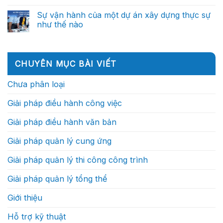
quyết
ngày
công
sắc
có
định
của
đến
không
bình
thông
Sự vận hành của một dự án xây dựng thực sự
Chỉ
trợ
nên
luận
minh
huy
lý
như thế nào
ở
phụ
(Phần
trưởng
ra
Vì
thuộc
2)
công
Không
quyết
sao
vào
trình:
có
định
trong
những
Họ
bình
thông
tương
cá
thực
luận
minh
lai,
nhân
ở
sự
(Phần
CHUYÊN MỤC BÀI VIẾT
doanh
xuất
Sự
làm
1)
nghiệp
sắc?
vận
gì?
xây
hành
Chưa phân loại
dựng
của
sẽ
một
cạnh
dự
Giải pháp điều hành công việc
tranh
án
bằng
xây
tốc
dựng
Giải pháp điều hành văn bản
độ
thực
ra
sự
quyết
như
Giải pháp quản lý cung ứng
định?
thế
nào
Giải pháp quản lý thi công công trình
Giải pháp quản lý tổng thể
Giới thiệu
Hỗ trợ kỹ thuật