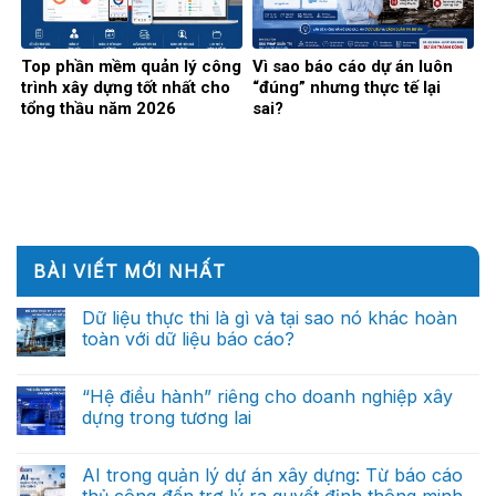
Top phần mềm quản lý công
Vì sao báo cáo dự án luôn
trình xây dựng tốt nhất cho
“đúng” nhưng thực tế lại
tổng thầu năm 2026
sai?
BÀI VIẾT MỚI NHẤT
Dữ liệu thực thi là gì và tại sao nó khác hoàn
toàn với dữ liệu báo cáo?
Không
có
bình
“Hệ điều hành” riêng cho doanh nghiệp xây
luận
dựng trong tương lai
ở
Dữ
Không
liệu
có
thực
bình
AI trong quản lý dự án xây dựng: Từ báo cáo
thi
luận
là