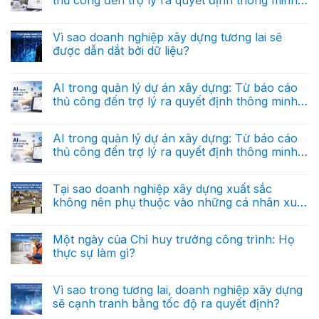
thủ công đến trợ lý ra quyết định thông minh
ở
gì
“Hệ
(Phần cuối)
và
Không
điều
tại
có
hành”
sao
bình
Vì sao doanh nghiệp xây dựng tương lai sẽ
riêng
nó
luận
cho
được dẫn dắt bởi dữ liệu?
ở
khác
doanh
AI
hoàn
nghiệp
Không
trong
toàn
xây
có
quản
với
dựng
bình
AI trong quản lý dự án xây dựng: Từ báo cáo
lý
dữ
trong
luận
dự
liệu
thủ công đến trợ lý ra quyết định thông minh
ở
tương
án
báo
Vì
lai
(Phần 2)
xây
Không
cáo?
sao
dựng:
có
doanh
Từ
bình
AI trong quản lý dự án xây dựng: Từ báo cáo
nghiệp
báo
luận
xây
thủ công đến trợ lý ra quyết định thông minh
ở
cáo
dựng
AI
thủ
(Phần 1)
tương
Không
trong
công
lai
có
quản
đến
sẽ
bình
Tại sao doanh nghiệp xây dựng xuất sắc
lý
trợ
được
luận
dự
lý
không nên phụ thuộc vào những cá nhân xuất
ở
dẫn
án
ra
AI
dắt
sắc?
xây
Không
quyết
trong
bởi
dựng:
có
định
quản
dữ
Từ
bình
thông
Một ngày của Chỉ huy trưởng công trình: Họ
lý
liệu?
báo
luận
minh
dự
thực sự làm gì?
ở
cáo
(Phần
án
Tại
thủ
cuối)
xây
Không
sao
công
dựng:
có
doanh
đến
Từ
bình
Vì sao trong tương lai, doanh nghiệp xây dựng
nghiệp
trợ
báo
luận
xây
lý
sẽ cạnh tranh bằng tốc độ ra quyết định?
ở
cáo
dựng
ra
Một
thủ
xuất
Không