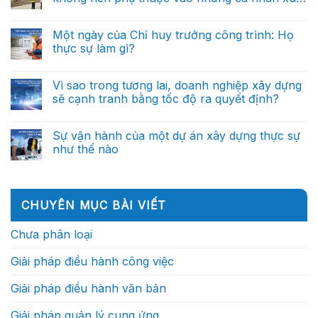
án
ra
AI
dắt
sắc?
xây
Không
quyết
trong
bởi
dựng:
có
định
quản
dữ
Từ
bình
thông
Một ngày của Chỉ huy trưởng công trình: Họ
lý
liệu?
báo
luận
minh
dự
thực sự làm gì?
ở
cáo
(Phần
án
Tại
thủ
cuối)
xây
Không
sao
công
dựng:
có
doanh
đến
Từ
bình
Vì sao trong tương lai, doanh nghiệp xây dựng
nghiệp
trợ
báo
luận
xây
lý
sẽ cạnh tranh bằng tốc độ ra quyết định?
ở
cáo
dựng
ra
Một
thủ
xuất
Không
quyết
ngày
công
sắc
có
định
của
đến
không
bình
thông
Sự vận hành của một dự án xây dựng thực sự
Chỉ
trợ
nên
luận
minh
huy
lý
như thế nào
ở
phụ
(Phần
trưởng
ra
Vì
thuộc
2)
công
Không
quyết
sao
vào
trình:
có
định
trong
những
Họ
bình
thông
tương
cá
thực
luận
minh
lai,
nhân
ở
sự
(Phần
CHUYÊN MỤC BÀI VIẾT
doanh
xuất
Sự
làm
1)
nghiệp
sắc?
vận
gì?
xây
hành
Chưa phân loại
dựng
của
sẽ
một
cạnh
dự
Giải pháp điều hành công việc
tranh
án
bằng
xây
tốc
dựng
Giải pháp điều hành văn bản
độ
thực
ra
sự
quyết
như
Giải pháp quản lý cung ứng
định?