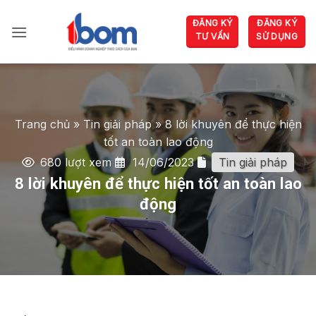
Bỏ
ĐĂNG KÝ
ĐĂNG KÝ
qua
TƯ VẤN
SỬ DỤNG
nội
dung
Trang chủ
»
Tin giải pháp
»
8 lời khuyên để thực hiện
tốt an toàn lao động
680 lượt xem
14/06/2023
Tin giải pháp
8 lời khuyên để thực hiện tốt an toàn lao
động