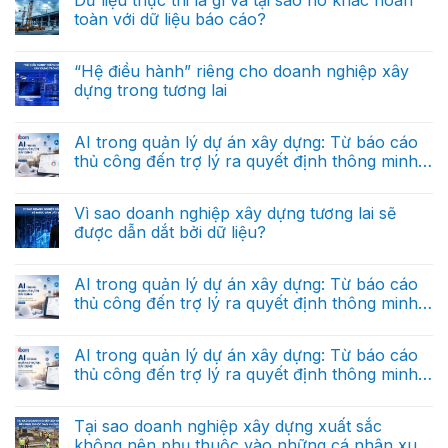
Dữ liệu thực thi là gì và tại sao nó khác hoàn
toàn với dữ liệu báo cáo?
Không
có
bình
“Hệ điều hành” riêng cho doanh nghiệp xây
luận
dựng trong tương lai
ở
Dữ
Không
liệu
có
thực
bình
AI trong quản lý dự án xây dựng: Từ báo cáo
thi
luận
là
thủ công đến trợ lý ra quyết định thông minh
ở
gì
“Hệ
(Phần cuối)
và
Không
điều
tại
có
hành”
sao
bình
Vì sao doanh nghiệp xây dựng tương lai sẽ
riêng
nó
luận
cho
được dẫn dắt bởi dữ liệu?
ở
khác
doanh
AI
hoàn
nghiệp
Không
trong
toàn
xây
có
quản
với
dựng
bình
AI trong quản lý dự án xây dựng: Từ báo cáo
lý
dữ
trong
luận
dự
liệu
thủ công đến trợ lý ra quyết định thông minh
ở
tương
án
báo
Vì
lai
(Phần 2)
xây
Không
cáo?
sao
dựng:
có
doanh
Từ
bình
AI trong quản lý dự án xây dựng: Từ báo cáo
nghiệp
báo
luận
xây
thủ công đến trợ lý ra quyết định thông minh
ở
cáo
dựng
AI
thủ
(Phần 1)
tương
Không
trong
công
lai
có
quản
đến
sẽ
bình
Tại sao doanh nghiệp xây dựng xuất sắc
lý
trợ
được
luận
dự
lý
không nên phụ thuộc vào những cá nhân xuất
ở
dẫn