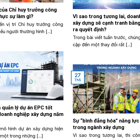
của Chỉ huy trưởng công
thực sự làm gì?
Vì sao trong tương lai, doan
xây dựng sẽ cạnh tranh bằng
ến vị trí Chỉ huy trưởng công
ra quyết định?
hiều người thường hình [...]
Trong bài viết tuần trước, chún
cập đến một thay đổi rất [...]
27
Th5
quản lý dự án EPC tốt
doanh nghiệp xây dựng năm
Sự “bình đẳng hóa” năng lực
trong ngành xây dựng
mô hình dự án xây dựng hiện
Vì sao trong tương lai, thi cô
 một trong những [...]