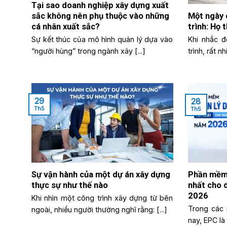
Tại sao doanh nghiệp xây dựng xuất
sắc không nên phụ thuộc vào những
Một ngày 
cá nhân xuất sắc?
trình: Họ 
Sự kết thúc của mô hình quản lý dựa vào
Khi nhắc đ
“người hùng” trong ngành xây [...]
trình, rất n
29
28
Th5
Th5
Sự vận hành của một dự án xây dựng
Phần mềm 
thực sự như thế nào
nhất cho 
2026
Khi nhìn một công trình xây dựng từ bên
Trong các 
ngoài, nhiều người thường nghĩ rằng: [...]
nay, EPC là