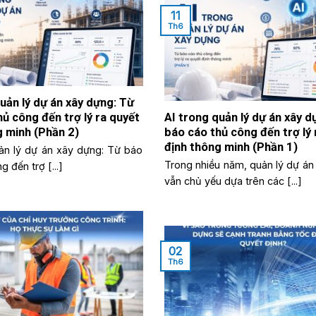
11
Th6
uản lý dự án xây dựng: Từ
ủ công đến trợ lý ra quyết
AI trong quản lý dự án xây d
g minh (Phần 2)
báo cáo thủ công đến trợ lý 
định thông minh (Phần 1)
uản lý dự án xây dựng: Từ báo
Trong nhiều năm, quản lý dự án
 đến trợ [...]
vẫn chủ yếu dựa trên các [...]
02
Th6