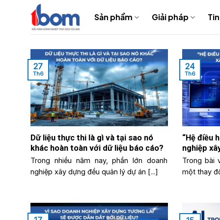
Bỏ
Sản phẩm
Giải pháp
Tin
qua
nội
dung
27
24
Th6
Th6
Dữ liệu thực thi là gì và tại sao nó
“Hệ điều 
khác hoàn toàn với dữ liệu báo cáo?
nghiệp xâ
Trong nhiều năm nay, phần lớn doanh
Trong bài v
nghiệp xây dựng đều quản lý dự án [...]
một thay đổi
17