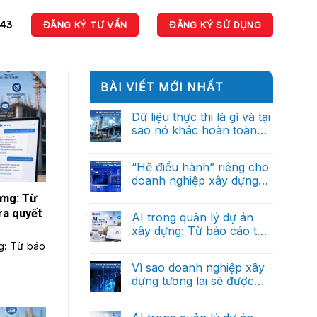
943
ĐĂNG KÝ TƯ VẤN
ĐĂNG KÝ SỬ DỤNG
BÀI VIẾT MỚI NHẤT
Dữ liệu thực thi là gì và tại
sao nó khác hoàn toàn
với dữ liệu báo cáo?
Không
có
bình
“Hệ điều hành” riêng cho
luận
doanh nghiệp xây dựng
ở
Dữ
trong tương lai
Không
ựng: Từ
liệu
có
thực
ra quyết
bình
AI trong quản lý dự án
thi
luận
là
xây dựng: Từ báo cáo thủ
ở
gì
“Hệ
công đến trợ lý ra quyết
g: Từ báo
và
Không
điều
tại
có
định thông minh (Phần
hành”
sao
bình
Vì sao doanh nghiệp xây
riêng
cuối)
nó
luận
cho
dựng tương lai sẽ được
ở
khác
doanh
AI
hoàn
dẫn dắt bởi dữ liệu?
nghiệp
Không
trong
toàn
xây
có
quản
với
dựng
bình