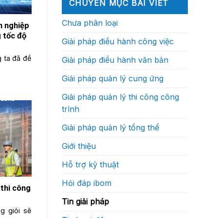
sự
(Phần
CHUYÊN MỤC BÀI VIẾT
doanh
xuất
Sự
làm
1)
nghiệp
sắc?
vận
gì?
xây
hành
Chưa phân loại
dựng
h nghiệp
của
sẽ
một
cạnh
 tốc độ
dự
Giải pháp điều hành công việc
tranh
án
bằng
xây
tốc
dựng
g ta đã đề
Giải pháp điều hành văn bản
độ
thực
ra
sự
quyết
như
Giải pháp quản lý cung ứng
định?
thế
nào
Giải pháp quản lý thi công công
trình
Giải pháp quản lý tổng thể
Giới thiệu
Hỗ trợ kỹ thuật
Hỏi đáp ibom
 thi công
Tin giải pháp
ng giỏi sẽ