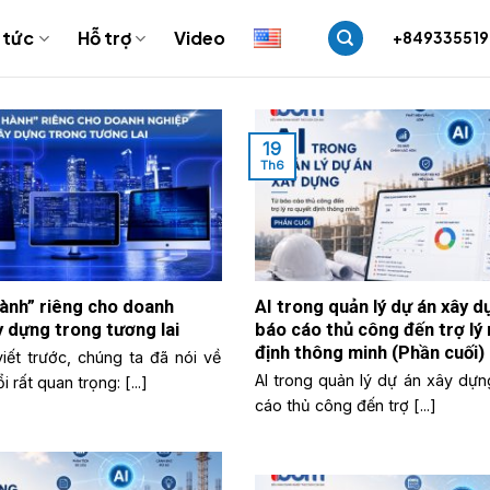
 tức
Hỗ trợ
Video
+84933551
19
Th6
hành” riêng cho doanh
AI trong quản lý dự án xây d
y dựng trong tương lai
báo cáo thủ công đến trợ lý 
định thông minh (Phần cuối)
iết trước, chúng ta đã nói về
AI trong quản lý dự án xây dựn
 rất quan trọng: [...]
cáo thủ công đến trợ [...]