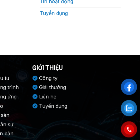
Tin hoạt động
Tuyển dụng
GIỚI THIỆU
u tư
Công ty
ng trình
Giải thưởng
ung ứng
Liên hệ
ho
Tuyển dụng
 sản
hân sự
ăn bản