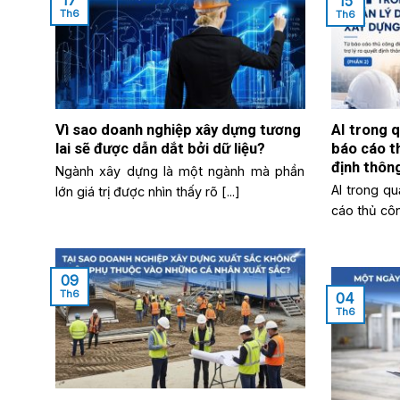
15
Th6
Th6
Vì sao doanh nghiệp xây dựng tương
AI trong q
lai sẽ được dẫn dắt bởi dữ liệu?
báo cáo th
định thôn
Ngành xây dựng là một ngành mà phần
AI trong q
lớn giá trị được nhìn thấy rõ [...]
cáo thủ công
09
Th6
04
Th6