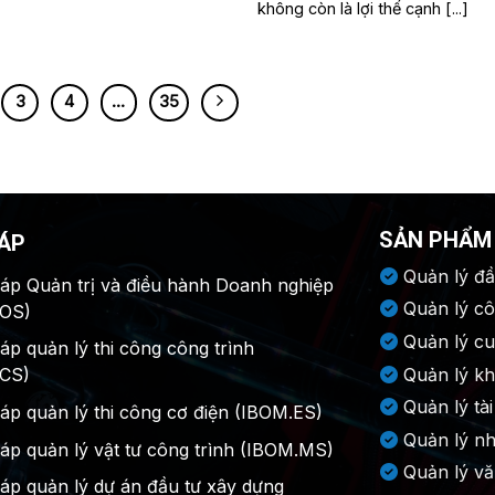
không còn là lợi thế cạnh [...]
3
4
…
35
SẢN PHẨM
HÁP
Quản lý đầ
háp Quản trị và điều hành Doanh nghiệp
Quản lý cô
.OS)
Quản lý c
háp quản lý thi công công trình
Quản lý k
.CS)
Quản lý tài
háp quản lý thi công cơ điện (IBOM.ES)
Quản lý n
háp quản lý vật tư công trình (IBOM.MS)
Quản lý v
háp quản lý dự án đầu tư xây dựng