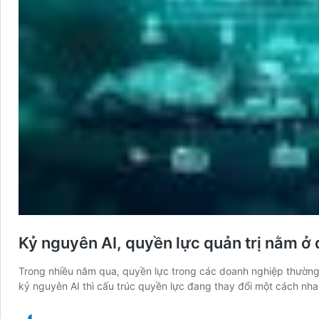
Kỷ nguyên AI, quyền lực quản trị nằm ở d
Trong nhiều năm qua, quyền lực trong các doanh nghiệp thườ
kỷ nguyên AI thì cấu trúc quyền lực đang thay đổi một cách nh