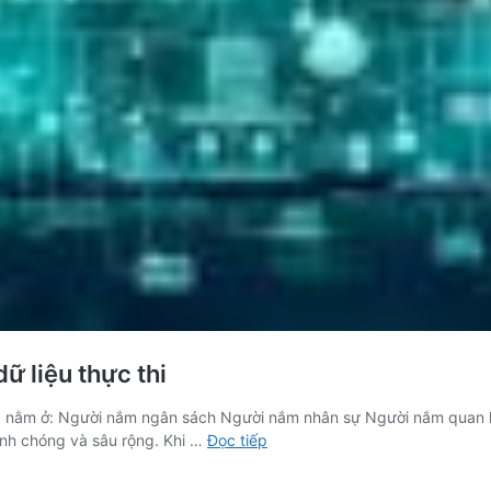
ữ liệu thực thi
ng nằm ở: Người nắm ngân sách Người nắm nhân sự Người nắm quan 
Kỷ
anh chóng và sâu rộng. Khi …
Đọc tiếp
nguyên
AI,