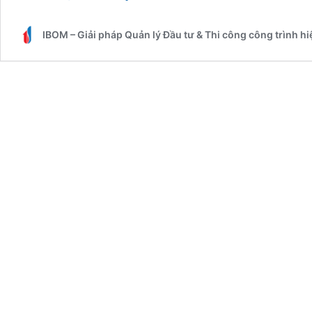
quan
trọng
IBOM – Giải pháp Quản lý Đầu tư & Thi công công trình h
của
quản
lý
an
toàn
xây
dựng