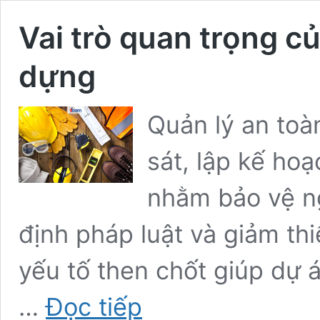
Vai trò quan trọng c
dựng
Quản lý an toà
sát, lập kế ho
nhằm bảo vệ ng
định pháp luật và giảm thiể
yếu tố then chốt giúp dự 
Vai
…
Đọc tiếp
trò