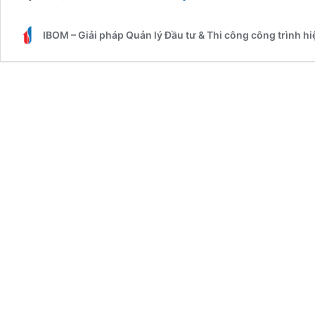
rủi
ro
IBOM – Giải pháp Quản lý Đầu tư & Thi công công trình h
cho
dự
án
với
những
nhà
thầu
có
trình
độ
cao