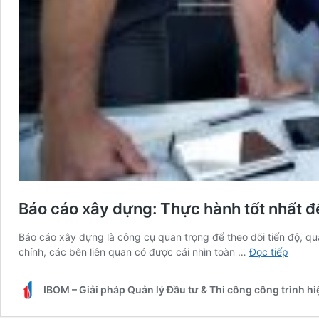
Báo cáo xây dựng: Thực hành tốt nhất đ
Báo cáo xây dựng là công cụ quan trọng để theo dõi tiến độ, quả
Báo
chính, các bên liên quan có được cái nhìn toàn …
Đọc tiếp
cáo
xây
IBOM – Giải pháp Quản lý Đầu tư & Thi công công trình h
dựng:
Thực